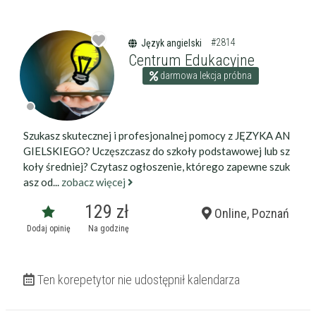
Wiek korepetytora
od
do
lat
#2814
Język angielski
Centrum Edukacyjne
bez znaczenia
Płeć korepetytora
kobieta
darmowa lekcja próbna
mężczyzna
Anuluj
Filtruj
Szukasz skutecznej i profesjonalnej pomocy z JĘZYKA AN
GIELSKIEGO? Uczęszczasz do szkoły podstawowej lub sz
koły średniej? Czytasz ogłoszenie, którego zapewne szuk
asz od...
zobacz więcej
129 zł
Online, Poznań
Dodaj opinię
Na godzinę
Ten korepetytor nie udostępnił kalendarza