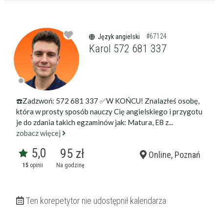
#67124
Język angielski
Karol 572 681 337
☎️Zadzwoń: 572 681 337 ✅W KOŃCU! Znalazłeś osobę,
Filtry
która w prosty sposób nauczy Cię angielskiego i przygotu
je do zdania takich egzaminów jak: Matura, E8 z...
zobacz więcej
Szukaj w promieniu
km
5,0
95 zł
Online, Poznań
Moja lokalizacja
15
opinii
Na godzinę
Maksymalna cena
zł/60min.
Ten korepetytor nie udostępnił kalendarza