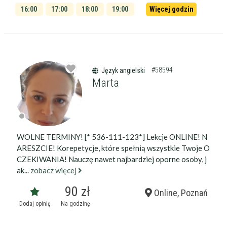
16:00
17:00
18:00
19:00
Więcej godzin
20:00
#58594
Język angielski
Marta
WOLNE TERMINY! [* 536-111-123*] Lekcje ONLINE! N
ARESZCIE! Korepetycje, które spełnią wszystkie Twoje O
CZEKIWANIA! Nauczę nawet najbardziej oporne osoby, j
ak...
zobacz więcej
90 zł
Online, Poznań
Dodaj opinię
Na godzinę