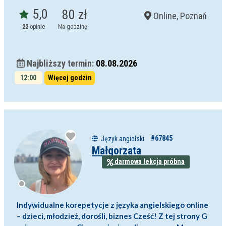
5,0
80 zł
Online, Poznań
22
opinie
Na godzinę
Najbliższy termin:
08.08.2026
12:00
Więcej godzin
#67845
Język angielski
Małgorzata
darmowa lekcja próbna
Indywidualne korepetycje z języka angielskiego online
– dzieci, młodzież, dorośli, biznes Cześć! Z tej strony G