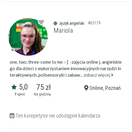
darmowa lekcja próbna
kalendarz korepetycji
prace pisemne (pomoc)
native speaker
#63179
Język angielski
Mariola
Zakres nauczania
Nauczanie przedszkolne
Szkoła podstawowa
Miejsce korepetycji
Gimnazjum
u ucznia
Liceum
one, two, three-come to me :-] -zajęcia online j. angielskie
u korepetytora
Wykształcenie
Przygotowania do matury
go dla dzieci z wykorzystaniem innowacyjnych narzędzi in
online
Minimum
korepetytora
Przygotowania do studiów
teraktywnych, polisensoryki i zabaw...
zobacz więcej
Studia
5,0
75 zł
Online, Poznań
Dorośli
Doświadczenie
Minimum
7
opinii
Na godzinę
korepetytora
Ten korepetytor nie udostępnił kalendarza
Staż korepetytora
Minimum
lat