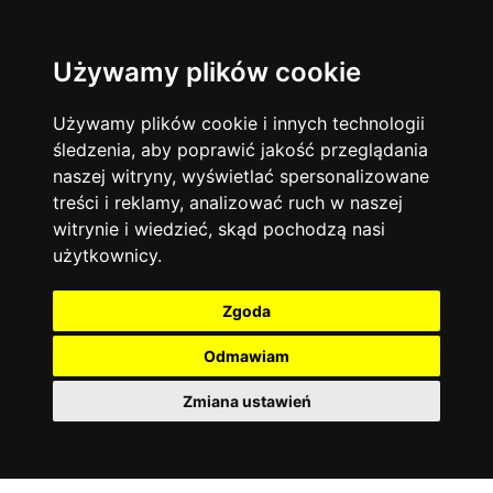
Używamy plików cookie
Filtruj
Język angielski
Warszawa
zakres dni
więcej filtrów
13742
19470
Poniedziałek
Matematyka
Korepetycje
Używamy plików cookie i innych technologii
12927
Wtorek
14833
Online
śledzenia, aby poprawić jakość przeglądania
Środa
Chemia
4886
naszej witryny, wyświetlać spersonalizowane
Czwartek
Kraków
7753
Język niemiecki
4307
treści i reklamy, analizować ruch w naszej
Piątek
Wrocław
6519
witrynie i wiedzieć, skąd pochodzą nasi
Język polski
Sobota
3426
użytkownicy.
Poznań
Niedziela
6394
Fizyka
2640
Łódź
3511
Język francuski
2145
Zgoda
Gdańsk
2075
Odmawiam
Zmiana ustawień