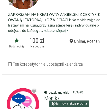
ZAPRASZAM NA KREATYWNY ANGIELSKI Z CERTYFIK
OWANĄ LEKTORKĄ! :) O ZAJĘCIACH: Na moich zajęciac
h stawiam na luźną, przyjazną atmosferę i indywidualne p
odejście do każdego...
zobacz więcej
100 zł
Online, Poznań
Dodaj opinię
Na godzinę
Ten korepetytor nie udostępnił kalendarza
#63748
Język angielski
Monika
darmowa lekcja próbna