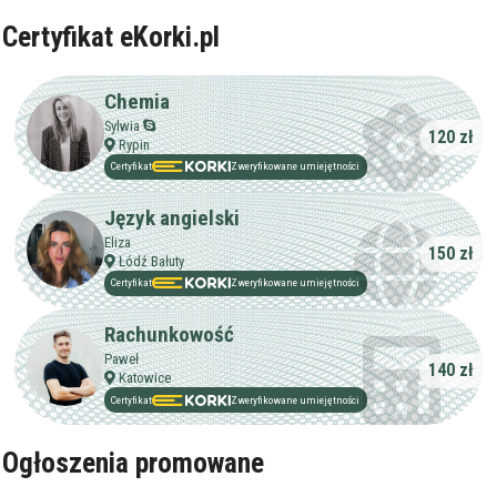
Certyfikat eKorki.pl
Chemia
Sylwia
120 zł
Rypin
Certyfikat
Zweryfikowane umiejętności
Język angielski
Eliza
150 zł
Łódź Bałuty
Certyfikat
Zweryfikowane umiejętności
Rachunkowość
Paweł
140 zł
Katowice
Certyfikat
Zweryfikowane umiejętności
Ogłoszenia promowane