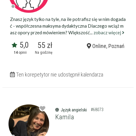
Znasz język tylko na tyle, na ile potrafisz się w nim dogada
ć - współczesna maksyma dydaktyczna Dlaczego wciąż m
asz opory przed mówieniem? Większość...
zobacz więcej
5,0
55 zł
Online, Poznań
14
opinii
Na godzinę
Ten korepetytor nie udostępnił kalendarza
#68073
Język angielski
Kamila