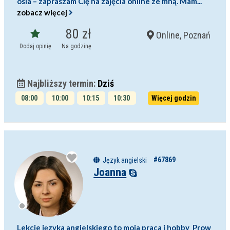
osia – zapraszam Cię na zajęcia online ze mną. Mam...
zobacz więcej
80 zł
Online, Poznań
Dodaj opinię
Na godzinę
Najbliższy termin:
Dziś
08:00
10:00
10:15
10:30
Więcej godzin
10:45
11:00
#67869
Język angielski
Joanna
Lekcje języka angielskiego to moja praca i hobby Prow