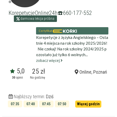
KorepetycjeOnline24h☎️660-177-552
darmowa lekcja próbna
Certyfikat
Korepetycje z Języka Angielskiego – Osta
tnie 4 miejsca na rok szkolny 2025/2026!
Nie czekaj! Na rok szkolny 2024/2025 p
ozostało już tylko 6 wolnych...
zobacz więcej
5,0
25 zł
Online, Poznań
30
opinii
Na godzinę
Najbliższy termin:
Dziś
07:35
07:40
07:45
07:50
Więcej godzin
07:55
08:00