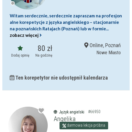
Witam serdecznie, serdecznie zapraszam na profesjon
alne korepetycje z języka angielskiego – stacjonarnie
na poznańskich Ratajach (Poznań) lub w formie...
zobacz więcej
Online, Poznań
80 zł
Nowe Miasto
Dodaj opinię
Na godzinę
Ten korepetytor nie udostępnił kalendarza
#66950
Język angielski
Angelika
darmowa lekcja próbna