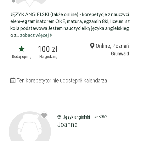
JĘZYK ANGIELSKI (także online) - korepetycje z nauczyci
elem-egzaminatorem OKE, matura, egzamin 8kl, liceum, sz
koła podstawowa Jestem nauczycielką języka angielskieg
o z...
zobacz więcej
Online, Poznań
100 zł
Grunwald
Dodaj opinię
Na godzinę
Ten korepetytor nie udostępnił kalendarza
#68952
Język angielski
Joanna