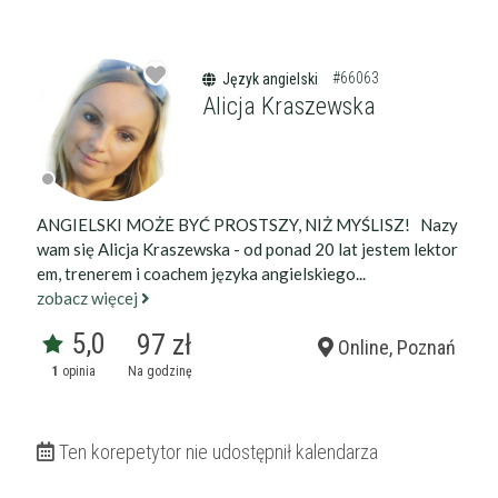
#66063
Język angielski
Alicja Kraszewska
ANGIELSKI MOŻE BYĆ PROSTSZY, NIŻ MYŚLISZ! Nazy
wam się Alicja Kraszewska - od ponad 20 lat jestem lektor
em, trenerem i coachem języka angielskiego...
zobacz więcej
5,0
97 zł
Online, Poznań
1
opinia
Na godzinę
Ten korepetytor nie udostępnił kalendarza