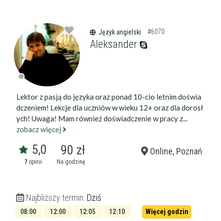
#6070
Język angielski
Aleksander
Lektor z pasją do języka oraz ponad 10-cio letnim doświa
dczeniem! Lekcje dla uczniów w wieku 12+ oraz dla dorosł
ych! Uwaga! Mam również doświadczenie w pracy z...
zobacz więcej
5,0
90 zł
Online, Poznań
7
opinii
Na godzinę
Najbliższy termin:
Dziś
08:00
12:00
12:05
12:10
Więcej godzin