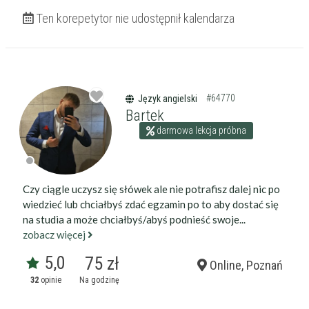
Ten korepetytor nie udostępnił kalendarza
#64770
Język angielski
Bartek
darmowa lekcja próbna
Czy ciągle uczysz się słówek ale nie potrafisz dalej nic po
wiedzieć lub chciałbyś zdać egzamin po to aby dostać się
na studia a może chciałbyś/abyś podnieść swoje...
zobacz więcej
5,0
75 zł
Online, Poznań
32
opinie
Na godzinę