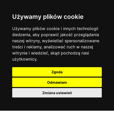
Używamy plików cookie
Filtruj
Język angielski
Warszawa
zakres dni
więcej filtrów
13744
19470
Poniedziałek
Matematyka
Korepetycje
Używamy plików cookie i innych technologii
12928
Wtorek
14836
Online
śledzenia, aby poprawić jakość przeglądania
Środa
Chemia
4886
naszej witryny, wyświetlać spersonalizowane
Czwartek
Kraków
7753
Język niemiecki
4307
treści i reklamy, analizować ruch w naszej
Piątek
Wrocław
6521
witrynie i wiedzieć, skąd pochodzą nasi
Język polski
Sobota
3426
użytkownicy.
Poznań
Niedziela
6395
Fizyka
2640
Łódź
3511
Język francuski
2145
Zgoda
Gdańsk
2075
Odmawiam
Zmiana ustawień