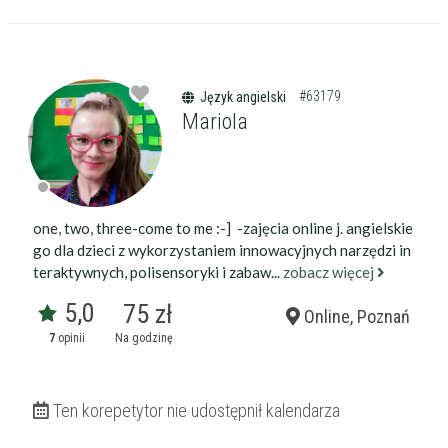
#63179
Język angielski
Mariola
Filtry
one, two, three-come to me :-] -zajęcia online j. angielskie
go dla dzieci z wykorzystaniem innowacyjnych narzędzi in
teraktywnych, polisensoryki i zabaw...
zobacz więcej
Szukaj w promieniu
km
5,0
75 zł
Online, Poznań
Moja lokalizacja
7
opinii
Na godzinę
Maksymalna cena
zł/60min.
Ten korepetytor nie udostępnił kalendarza