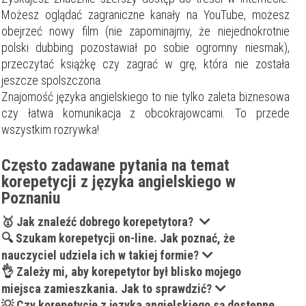
Możesz oglądać zagraniczne kanały na YouTube, możesz
obejrzeć nowy film (nie zapominajmy, że niejednokrotnie
polski dubbing pozostawiał po sobie ogromny niesmak),
przeczytać książkę czy zagrać w grę, która nie została
jeszcze spolszczona.
Znajomość języka angielskiego to nie tylko zaleta biznesowa
czy łatwa komunikacja z obcokrajowcami.
To przede
wszystkim rozrywka!
Często zadawane pytania na temat
korepetycji z języka angielskiego w
Poznaniu
🥇 Jak znaleźć dobrego korepetytora?
🔍 Szukam korepetycji on-line. Jak poznać, że
nauczyciel udziela ich w takiej formie?
👌 Zależy mi, aby korepetytor był blisko mojego
miejsca zamieszkania. Jak to sprawdzić?
💡 Czy korepetycje z języka angielskiego są dostępne