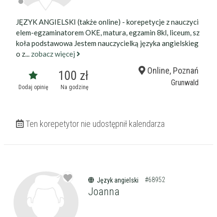
JĘZYK ANGIELSKI (także online) - korepetycje z nauczyci
elem-egzaminatorem OKE, matura, egzamin 8kl, liceum, sz
koła podstawowa Jestem nauczycielką języka angielskieg
o z...
zobacz więcej
Online, Poznań
100 zł
Grunwald
Dodaj opinię
Na godzinę
Ten korepetytor nie udostępnił kalendarza
#68952
Język angielski
Joanna