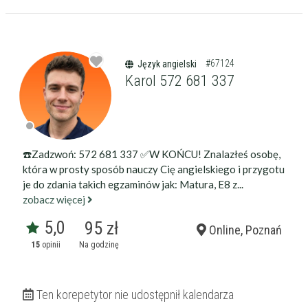
#67124
Język angielski
Karol 572 681 337
☎️Zadzwoń: 572 681 337 ✅W KOŃCU! Znalazłeś osobę,
która w prosty sposób nauczy Cię angielskiego i przygotu
je do zdania takich egzaminów jak: Matura, E8 z...
zobacz więcej
5,0
95 zł
Online, Poznań
15
opinii
Na godzinę
Ten korepetytor nie udostępnił kalendarza