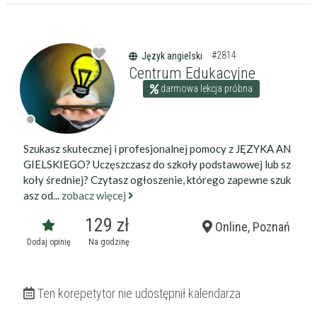
darmowa lekcja próbna
kalendarz korepetycji
prace pisemne (pomoc)
native speaker
#2814
Język angielski
Centrum Edukacyjne
Zakres nauczania
darmowa lekcja próbna
Nauczanie przedszkolne
Szkoła podstawowa
Miejsce korepetycji
Gimnazjum
u ucznia
Liceum
Szukasz skutecznej i profesjonalnej pomocy z JĘZYKA AN
u korepetytora
Wykształcenie
Przygotowania do matury
GIELSKIEGO? Uczęszczasz do szkoły podstawowej lub sz
online
Minimum
korepetytora
Przygotowania do studiów
koły średniej? Czytasz ogłoszenie, którego zapewne szuk
asz od...
zobacz więcej
Studia
Dorośli
Doświadczenie
129 zł
Online, Poznań
Minimum
korepetytora
Dodaj opinię
Na godzinę
Staż korepetytora
Minimum
lat
Ten korepetytor nie udostępnił kalendarza