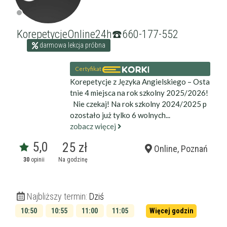
KorepetycjeOnline24h☎️660-177-552
darmowa lekcja próbna
Certyfikat
Korepetycje z Języka Angielskiego – Osta
tnie 4 miejsca na rok szkolny 2025/2026!
Nie czekaj! Na rok szkolny 2024/2025 p
ozostało już tylko 6 wolnych...
zobacz więcej
5,0
25 zł
Online, Poznań
30
opinii
Na godzinę
Najbliższy termin:
Dziś
10:50
10:55
11:00
11:05
Więcej godzin