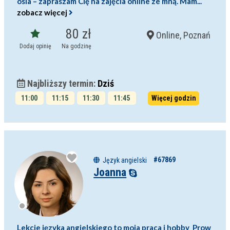
osia – zapraszam Cię na zajęcia online ze mną. Mam...
zobacz więcej
80 zł
Online, Poznań
Dodaj opinię
Na godzinę
Najbliższy termin:
Dziś
11:00
11:15
11:30
11:45
Więcej godzin
12:00
12:15
#67869
Język angielski
Joanna
Lekcje języka angielskiego to moja praca i hobby Prow