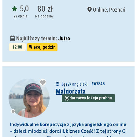
5,0
80 zł
Online, Poznań
22
opinie
Na godzinę
Najbliższy termin:
Jutro
12:00
Więcej godzin
#67845
Język angielski
Małgorzata
darmowa lekcja próbna
Indywidualne korepetycje z języka angielskiego online
– dzieci, młodzież, dorośli, biznes Cześć! Z tej strony G