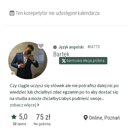
Ten korepetytor nie udostępnił kalendarza
#64770
Język angielski
Bartek
darmowa lekcja próbna
Czy ciągle uczysz się słówek ale nie potrafisz dalej nic po
wiedzieć lub chciałbyś zdać egzamin po to aby dostać się
na studia a może chciałbyś/abyś podnieść swoje...
zobacz więcej
5,0
75 zł
Online, Poznań
32
opinie
Na godzinę