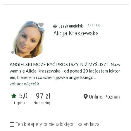
11:10
11:15
#66063
Język angielski
Alicja Kraszewska
ANGIELSKI MOŻE BYĆ PROSTSZY, NIŻ MYŚLISZ! Nazy
wam się Alicja Kraszewska - od ponad 20 lat jestem lektor
em, trenerem i coachem języka angielskiego...
zobacz więcej
5,0
97 zł
Online, Poznań
1
opinia
Na godzinę
Ten korepetytor nie udostępnił kalendarza