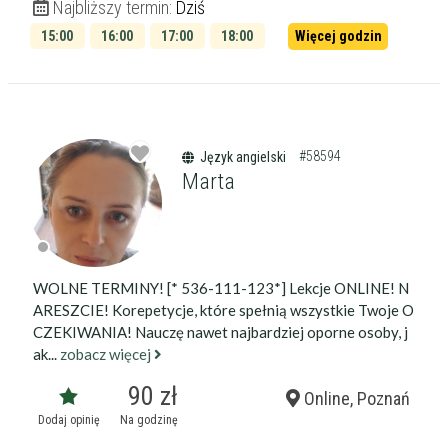
Najbliższy termin:
Dziś
15:00
16:00
17:00
18:00
Więcej godzin
19:00
#58594
Język angielski
Marta
WOLNE TERMINY! [* 536-111-123*] Lekcje ONLINE! N
ARESZCIE! Korepetycje, które spełnią wszystkie Twoje O
CZEKIWANIA! Nauczę nawet najbardziej oporne osoby, j
ak...
zobacz więcej
90 zł
Online, Poznań
Dodaj opinię
Na godzinę