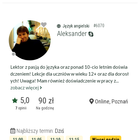
Wiek korepetytora
od
do
lat
#6070
Język angielski
bez znaczenia
Płeć korepetytora
kobieta
Aleksander
mężczyzna
Anuluj
Filtruj
Lektor z pasją do języka oraz ponad 10-cio letnim doświa
dczeniem! Lekcje dla uczniów w wieku 12+ oraz dla dorosł
ych! Uwaga! Mam również doświadczenie w pracy z...
zobacz więcej
5,0
90 zł
Online, Poznań
7
opinii
Na godzinę
Najbliższy termin:
Dziś
11:00
11:05
11:10
11:15
Więcej godzin