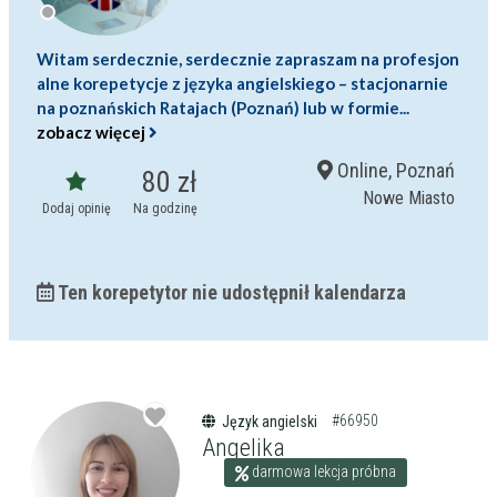
Witam serdecznie, serdecznie zapraszam na profesjon
alne korepetycje z języka angielskiego – stacjonarnie
na poznańskich Ratajach (Poznań) lub w formie...
zobacz więcej
Online, Poznań
80 zł
Nowe Miasto
Dodaj opinię
Na godzinę
Ten korepetytor nie udostępnił kalendarza
#66950
Język angielski
Angelika
darmowa lekcja próbna