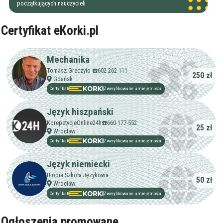
początkujących nauczycieli
Certyfikat eKorki.pl
Mechanika
Tomasz Greczyło ☎️602 262 111
250 zł
Gdańsk
Certyfikat
Zweryfikowane umiejętności
Język hiszpański
KorepetycjeOnline24h☎️660-177-552
25 zł
Wrocław
Certyfikat
Zweryfikowane umiejętności
Język niemiecki
Utopia Szkoła Językowa
50 zł
Wrocław
Certyfikat
Zweryfikowane umiejętności
Ogłoszenia promowane