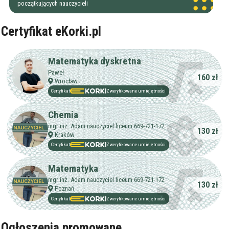
początkujących nauczycieli
Certyfikat eKorki.pl
Matematyka dyskretna
Paweł
160 zł
Wrocław
Certyfikat
Zweryfikowane umiejętności
Chemia
mgr inż. Adam nauczyciel liceum 669-721-172
130 zł
Kraków
Certyfikat
Zweryfikowane umiejętności
Matematyka
mgr inż. Adam nauczyciel liceum 669-721-172
130 zł
Poznań
Certyfikat
Zweryfikowane umiejętności
Ogłoszenia promowane