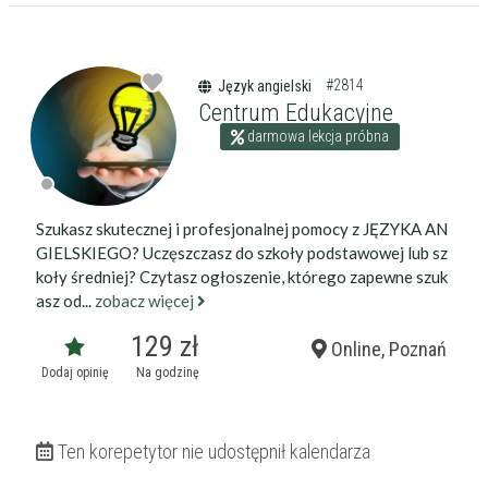
darmowa lekcja próbna
kalendarz korepetycji
prace pisemne (pomoc)
native speaker
#2814
Język angielski
Centrum Edukacyjne
Zakres nauczania
darmowa lekcja próbna
Nauczanie przedszkolne
Szkoła podstawowa
Miejsce korepetycji
Gimnazjum
u ucznia
Liceum
Szukasz skutecznej i profesjonalnej pomocy z JĘZYKA AN
u korepetytora
Wykształcenie
Przygotowania do matury
GIELSKIEGO? Uczęszczasz do szkoły podstawowej lub sz
online
Minimum
korepetytora
Przygotowania do studiów
koły średniej? Czytasz ogłoszenie, którego zapewne szuk
asz od...
zobacz więcej
Studia
Dorośli
Doświadczenie
129 zł
Online, Poznań
Minimum
korepetytora
Dodaj opinię
Na godzinę
Staż korepetytora
Minimum
lat
Ten korepetytor nie udostępnił kalendarza