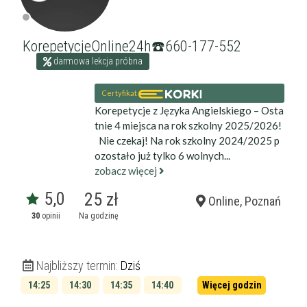
KorepetycjeOnline24h☎️660-177-552
darmowa lekcja próbna
Certyfikat
Korepetycje z Języka Angielskiego – Osta
tnie 4 miejsca na rok szkolny 2025/2026!
Nie czekaj! Na rok szkolny 2024/2025 p
ozostało już tylko 6 wolnych...
zobacz więcej
5,0
25 zł
Online, Poznań
30
opinii
Na godzinę
Najbliższy termin:
Dziś
14:25
14:30
14:35
14:40
Więcej godzin