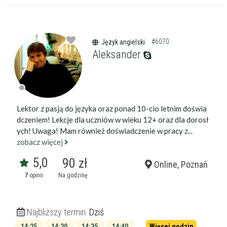
Wiek korepetytora
od
do
lat
#6070
Język angielski
bez znaczenia
Płeć korepetytora
kobieta
Aleksander
mężczyzna
Anuluj
Filtruj
Lektor z pasją do języka oraz ponad 10-cio letnim doświa
dczeniem! Lekcje dla uczniów w wieku 12+ oraz dla dorosł
ych! Uwaga! Mam również doświadczenie w pracy z...
zobacz więcej
5,0
90 zł
Online, Poznań
7
opinii
Na godzinę
Najbliższy termin:
Dziś
14:25
14:30
14:35
14:40
Więcej godzin