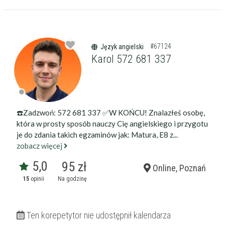
#67124
Język angielski
Karol 572 681 337
☎️Zadzwoń: 572 681 337 ✅W KOŃCU! Znalazłeś osobę,
która w prosty sposób nauczy Cię angielskiego i przygotu
je do zdania takich egzaminów jak: Matura, E8 z...
zobacz więcej
5,0
95 zł
Online, Poznań
15
opinii
Na godzinę
Ten korepetytor nie udostępnił kalendarza