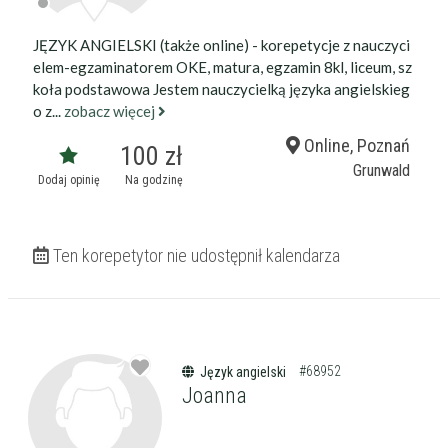
JĘZYK ANGIELSKI (także online) - korepetycje z nauczyci
elem-egzaminatorem OKE, matura, egzamin 8kl, liceum, sz
koła podstawowa Jestem nauczycielką języka angielskieg
o z...
zobacz więcej
Online, Poznań
100 zł
Grunwald
Dodaj opinię
Na godzinę
Ten korepetytor nie udostępnił kalendarza
#68952
Język angielski
Joanna