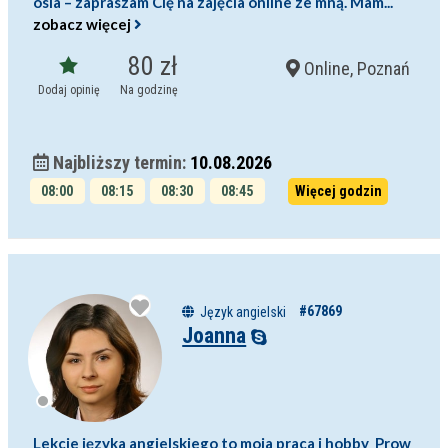
osia – zapraszam Cię na zajęcia online ze mną. Mam...
zobacz więcej
80 zł
Online, Poznań
Dodaj opinię
Na godzinę
Najbliższy termin:
10.08.2026
08:00
08:15
08:30
08:45
Więcej godzin
09:00
11:00
#67869
Język angielski
Joanna
Lekcje języka angielskiego to moja praca i hobby Prow