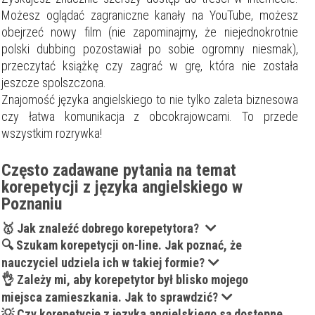
Możesz oglądać zagraniczne kanały na YouTube, możesz
obejrzeć nowy film (nie zapominajmy, że niejednokrotnie
polski dubbing pozostawiał po sobie ogromny niesmak),
przeczytać książkę czy zagrać w grę, która nie została
jeszcze spolszczona.
Znajomość języka angielskiego to nie tylko zaleta biznesowa
czy łatwa komunikacja z obcokrajowcami.
To przede
wszystkim rozrywka!
Często zadawane pytania na temat
korepetycji z języka angielskiego w
Poznaniu
🥇 Jak znaleźć dobrego korepetytora?
🔍 Szukam korepetycji on-line. Jak poznać, że
nauczyciel udziela ich w takiej formie?
👌 Zależy mi, aby korepetytor był blisko mojego
miejsca zamieszkania. Jak to sprawdzić?
💡 Czy korepetycje z języka angielskiego są dostępne