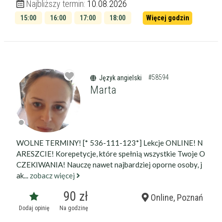
Najbliższy termin:
10.08.2026
15:00
16:00
17:00
18:00
Więcej godzin
19:00
#58594
Język angielski
Marta
WOLNE TERMINY! [* 536-111-123*] Lekcje ONLINE! N
ARESZCIE! Korepetycje, które spełnią wszystkie Twoje O
CZEKIWANIA! Nauczę nawet najbardziej oporne osoby, j
ak...
zobacz więcej
90 zł
Online, Poznań
Dodaj opinię
Na godzinę