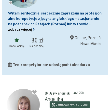
Witam serdecznie, serdecznie zapraszam na profesjon
alne korepetycje z języka angielskiego – stacjonarnie
na poznańskich Ratajach (Poznań) lub w formie...
zobacz więcej
Online, Poznań
80 zł
Nowe Miasto
Dodaj opinię
Na godzinę
Ten korepetytor nie udostępnił kalendarza
#66950
Język angielski
Angelika
darmowa lekcja próbna