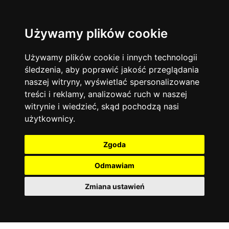
Używamy plików cookie
Filtruj
Język angielski
Warszawa
zakres dni
więcej filtrów
13744
19474
Poniedziałek
Matematyka
Korepetycje
Używamy plików cookie i innych technologii
12928
Wtorek
14837
Online
śledzenia, aby poprawić jakość przeglądania
Środa
Chemia
4886
naszej witryny, wyświetlać spersonalizowane
Czwartek
Kraków
7753
Język niemiecki
4307
treści i reklamy, analizować ruch w naszej
Piątek
Wrocław
6521
witrynie i wiedzieć, skąd pochodzą nasi
Język polski
Sobota
3426
użytkownicy.
Poznań
Niedziela
6395
Fizyka
2640
Łódź
3512
Język francuski
2145
Zgoda
Gdańsk
2075
Odmawiam
Zmiana ustawień