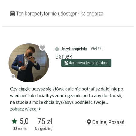
Ten korepetytor nie udostępnił kalendarza
#64770
Język angielski
Bartek
darmowa lekcja próbna
Czy ciągle uczysz się słówek ale nie potrafisz dalej nic po
wiedzieć lub chciałbyś zdać egzamin po to aby dostać się
na studia a może chciałbyś/abyś podnieść swoje...
zobacz więcej
5,0
75 zł
Online, Poznań
32
opinie
Na godzinę