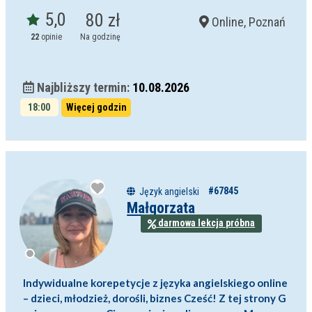
5,0
80 zł
Online, Poznań
22
opinie
Na godzinę
Najbliższy termin:
10.08.2026
18:00
Więcej godzin
#67845
Język angielski
Małgorzata
darmowa lekcja próbna
Indywidualne korepetycje z języka angielskiego online
– dzieci, młodzież, dorośli, biznes Cześć! Z tej strony G