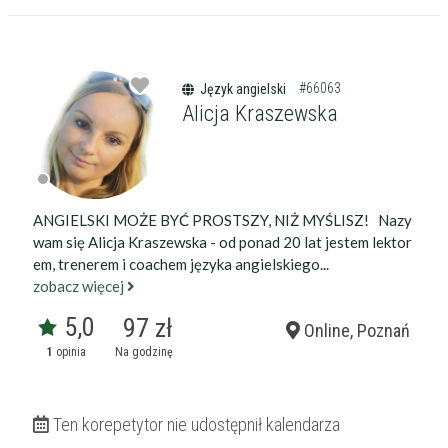
14:45
14:50
#66063
Język angielski
Alicja Kraszewska
ANGIELSKI MOŻE BYĆ PROSTSZY, NIŻ MYŚLISZ! Nazy
wam się Alicja Kraszewska - od ponad 20 lat jestem lektor
em, trenerem i coachem języka angielskiego...
zobacz więcej
5,0
97 zł
Online, Poznań
1
opinia
Na godzinę
Ten korepetytor nie udostępnił kalendarza