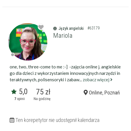
#63179
Język angielski
Mariola
Filtry
one, two, three-come to me :-] -zajęcia online j. angielskie
go dla dzieci z wykorzystaniem innowacyjnych narzędzi in
teraktywnych, polisensoryki i zabaw...
zobacz więcej
Szukaj w promieniu
km
5,0
75 zł
Online, Poznań
Moja lokalizacja
7
opinii
Na godzinę
Maksymalna cena
zł/60min.
Ten korepetytor nie udostępnił kalendarza