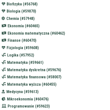
Biofizyka (#56768)
Biologia (#59870)
Chemia (#57948)
Ekonomia (#60465)
Ekonomia matematyczna (#60462)
Finanse (#60470)
Fizjologia (#59608)
Logika (#57952)
Matematyka (#59661)
Matematyka dyskretna (#59676)
Matematyka finansowa (#58007)
Matematyka wyższa (#60455)
Medycyna (#59613)
Mikroekonomia (#60476)
Programowanie (#59623)