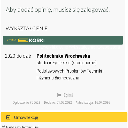
Aby dodać opinię, musisz się
zalogować
.
WYKSZTAŁCENIE
Certyfikat
Zweryfikowane wykształcenie Korepetytora
2020-do dziś
Politechnika Wrocławska
studia inżynierskie (stacjonarne)
Podstawowych Problemów Techniki -
Inżynieria Biomedyczna
Zgłoś
Ogłoszenie #56622
Dodano: 01.09.2022
Aktualizacja: 16.07.2026
Umów lekcję
Najbliższy termin:
Dziś