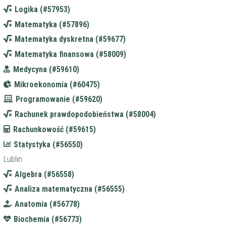
Logika (#57953)
Matematyka (#57896)
Matematyka dyskretna (#59677)
Matematyka finansowa (#58009)
Medycyna (#59610)
Mikroekonomia (#60475)
Programowanie (#59620)
Rachunek prawdopodobieństwa (#58004)
Rachunkowość (#59615)
Statystyka (#56550)
Lublin
Algebra (#56558)
Analiza matematyczna (#56555)
Anatomia (#56778)
Biochemia (#56773)