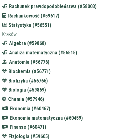
Rachunek prawdopodobieństwa (#58003)
Rachunkowość (#59617)
Statystyka (#56551)
Kraków
Algebra (#59868)
Analiza matematyczna (#56515)
Anatomia (#56776)
Biochemia (#56771)
Biofizyka (#56766)
Biologia (#59869)
Chemia (#57946)
Ekonomia (#60467)
Ekonomia matematyczna (#60459)
Finanse (#60471)
Fizjologia (#59605)