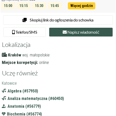
15:00
15:15
15:30
15:45
Więcej godzin
16:00
16:15
Skopiuj link do ogłoszenia do schowka
Tel
efon
/SMS
Napisz
wiadomość
Lokalizacja
Kraków
woj. małopolskie
Miejsce korepetycji:
online
Uczę również
Katowice
Algebra (#57950)
Analiza matematyczna (#60450)
Anatomia (#56779)
Biochemia (#56774)