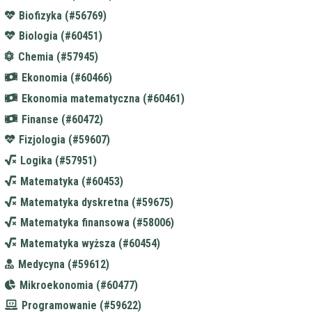
Biofizyka (#56769)
Biologia (#60451)
Chemia (#57945)
Ekonomia (#60466)
Ekonomia matematyczna (#60461)
Finanse (#60472)
Fizjologia (#59607)
Logika (#57951)
Matematyka (#60453)
Matematyka dyskretna (#59675)
Matematyka finansowa (#58006)
Matematyka wyższa (#60454)
Medycyna (#59612)
Mikroekonomia (#60477)
Programowanie (#59622)