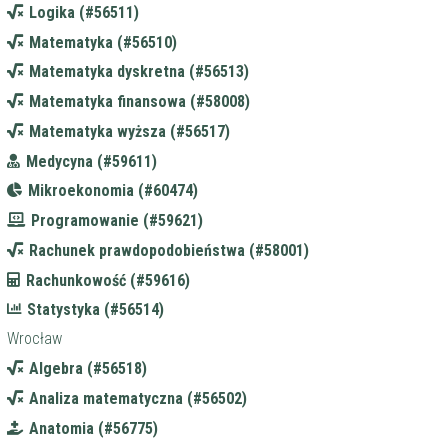
Logika (#56511)
Matematyka (#56510)
Matematyka dyskretna (#56513)
Matematyka finansowa (#58008)
Matematyka wyższa (#56517)
Medycyna (#59611)
Mikroekonomia (#60474)
Programowanie (#59621)
Rachunek prawdopodobieństwa (#58001)
Rachunkowość (#59616)
Statystyka (#56514)
Wrocław
Algebra (#56518)
Analiza matematyczna (#56502)
Anatomia (#56775)