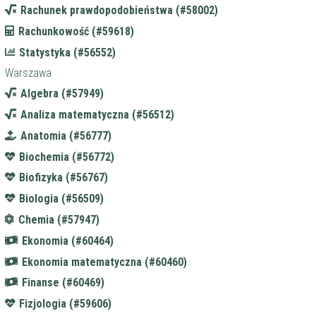
Rachunek prawdopodobieństwa (#58002)
Rachunkowość (#59618)
Statystyka (#56552)
Warszawa
Algebra (#57949)
Analiza matematyczna (#56512)
Anatomia (#56777)
Biochemia (#56772)
Biofizyka (#56767)
Biologia (#56509)
Chemia (#57947)
Ekonomia (#60464)
Ekonomia matematyczna (#60460)
Finanse (#60469)
Fizjologia (#59606)