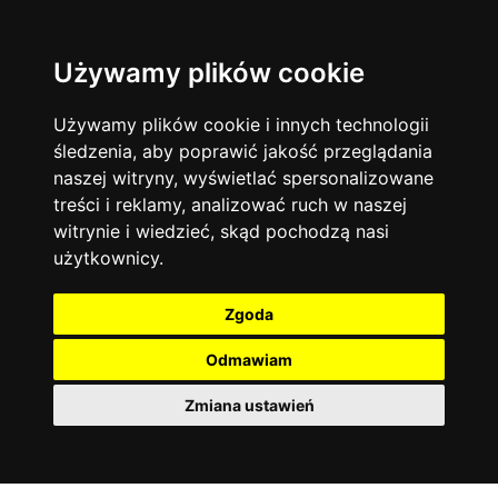
Używamy plików cookie
Język angielski
Warszawa
13742
19470
Matematyka
Korepetycje
Używamy plików cookie i innych technologii
12927
14833
Online
śledzenia, aby poprawić jakość przeglądania
Chemia
4886
naszej witryny, wyświetlać spersonalizowane
Kraków
7753
Język niemiecki
4307
treści i reklamy, analizować ruch w naszej
Wrocław
6520
witrynie i wiedzieć, skąd pochodzą nasi
Język polski
3426
użytkownicy.
Poznań
6394
Fizyka
2640
Łódź
3511
Język francuski
2145
Zgoda
Gdańsk
2075
Odmawiam
Zmiana ustawień