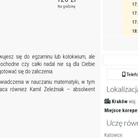
17
Na godzinę
17
17
18
18
18
wujesz się do egzaminu lub kolokwium, ale
18
pochodne czy całki nadal nie są dla Ciebie
19
otować się do zaliczenia.
Tel
ef
19
oświadczenia w nauczaniu matematyki, w tym
19
Lokalizacj
aca również Kamil Żeleźniak – absolwent
19
Kraków
woj.
20
Miejsce korepet
-
-
Uczę rów
-
Katowice