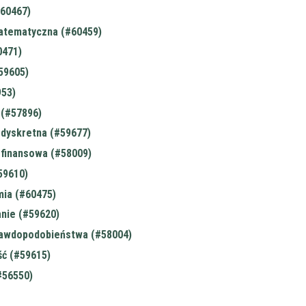
19:45
19:45
19:45
60467)
20:00
20:00
20:00
atematyczna (#60459)
0471)
#59605)
953)
(#57896)
dyskretna (#59677)
finansowa (#58009)
59610)
ia (#60475)
nie (#59620)
awdopodobieństwa (#58004)
ć (#59615)
#56550)