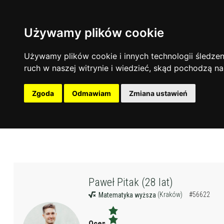
Używamy plików cookie
Używamy plików cookie i innych technologii śledzeni
ruch w naszej witrynie i wiedzieć, skąd pochodzą na
Zgoda
Odmawiam
Zmiana ustawień
Paweł Pitak (28 lat)
(Kraków)
#56622
Matematyka wyższa
Ocena: