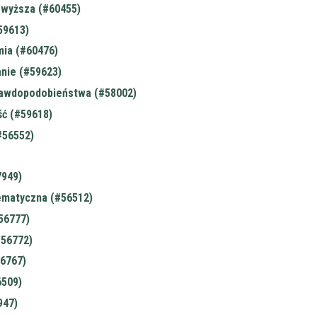
wyższa (#60455)
59613)
ia (#60476)
nie (#59623)
awdopodobieństwa (#58002)
ć (#59618)
#56552)
7949)
ematyczna (#56512)
56777)
#56772)
56767)
6509)
947)