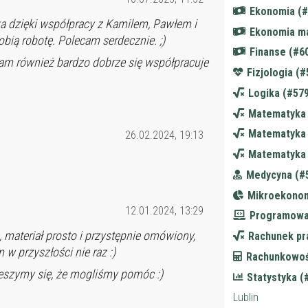
-
Ekonomia (#
yka dzięki współpracy z Kamilem, Pawłem i
-
Ekonomia m
obią robotę. Polecam serdecznie. ;)
Finanse (#6
am również bardzo dobrze się współpracuje
Fizjologia (
Logika (#57
Matematyka 
Matematyka 
26.02.2024, 19:13
Matematyka 
Medycyna (#
Mikroekonom
12.01.2024, 13:29
Programowa
materiał prosto i przystępnie omówiony,
Rachunek pr
w przyszłości nie raz :)
Rachunkowoś
eszymy się, że mogliśmy pomóc :)
Statystyka (
Lublin