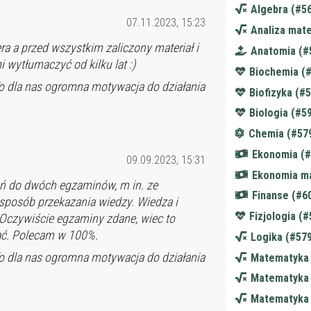
Algebra (#5
07.11.2023, 15:23
Analiza mat
a a przed wszystkim zaliczony materiał i
Anatomia (#
i wytłumaczyć od kilku lat :)
Biochemia (
o dla nas ogromna motywacja do działania
Biofizyka (#
Biologia (#5
Chemia (#57
Ekonomia (#
09.09.2023, 15:31
Ekonomia m
ń do dwóch egzaminów, m in. ze
Finanse (#6
sposób przekazania wiedzy. Wiedza i
Fizjologia (
Oczywiście egzaminy zdane, wiec to
cać. Polecam w 100%.
Logika (#57
o dla nas ogromna motywacja do działania
Matematyka 
Matematyka 
Matematyka 