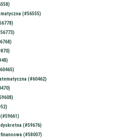
6558)
ematyczna (#56555)
56778)
#56773)
56768)
9870)
948)
60465)
atematyczna (#60462)
0470)
#59608)
952)
(#59661)
dyskretna (#59676)
finansowa (#58007)