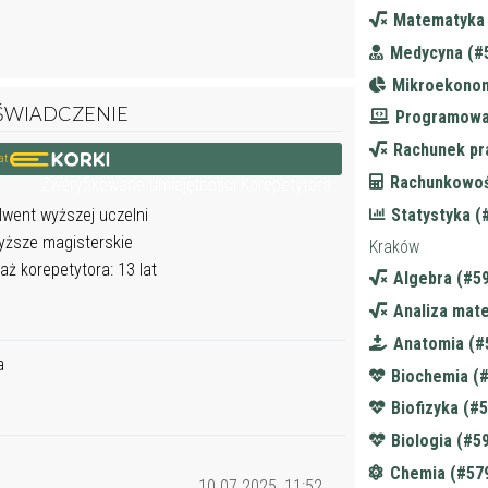
-
Matematyka 
-
Medycyna (#
-
Mikroekonom
ŚWIADCZENIE
-
Programowa
-
Rachunek pr
kat
-
Rachunkowoś
Zweryfikowane umiejętności Korepetytora
-
Statystyka (
lwent wyższej uczelni
-
ższe magisterskie
Kraków
aż korepetytora: 13 lat
-
Algebra (#5
-
Analiza mat
-
Anatomia (#
a
-
Biochemia (
-
Biofizyka (#
-
Biologia (#5
-
Chemia (#57
10.07.2025, 11:52