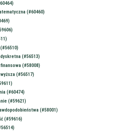
60464)
atematyczna (#60460)
0469)
#59606)
511)
(#56510)
dyskretna (#56513)
finansowa (#58008)
wyższa (#56517)
59611)
ia (#60474)
nie (#59621)
awdopodobieństwa (#58001)
ć (#59616)
#56514)