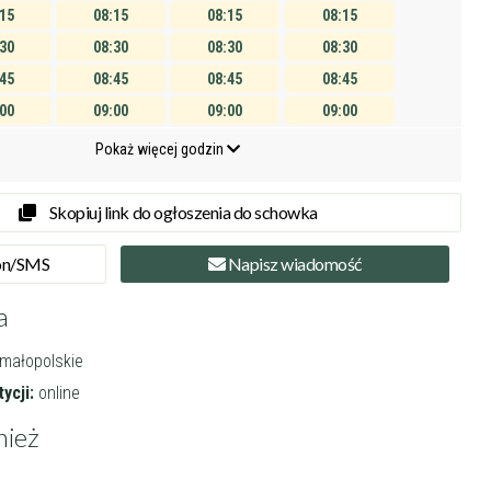
:15
08:15
08:15
08:15
:30
08:30
08:30
08:30
:45
08:45
08:45
08:45
:00
09:00
09:00
09:00
:15
09:15
09:15
09:15
Pokaż więcej godzin
:30
09:30
09:30
09:30
:45
09:45
09:45
09:45
Skopiuj link do ogłoszenia do schowka
:00
10:00
10:00
10:00
on
/SMS
Napisz
wiadomość
:15
10:15
10:15
10:15
:30
10:30
10:30
10:30
a
:45
10:45
10:45
10:45
 małopolskie
:00
11:00
11:00
11:00
ycji:
online
11:15
11:15
11:15
11:30
11:30
11:30
nież
11:45
11:45
11:45