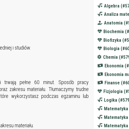
-
Algebra (#5
-
Analiza mat
-
Anatomia (#
-
Biochemia (
-
Biofizyka (#
-
dniej i studiów.
Biologia (#6
-
Chemia (#57
-
Ekonomia (#
-
Ekonomia m
-
 i trwają pełne 60 minut. Sposób pracy
Finanse (#6
-
raz zakresu materiału. Tłumaczymy trudne
Fizjologia (
-
które wykorzystasz podczas egzaminu lub
Logika (#57
-
Matematyka 
-
Matematyka 
-
akresu materiału.
Matematyka 
-