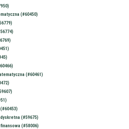
12:00
12:00
12:00
7950)
12:15
12:15
12:15
ematyczna (#60450)
12:30
12:30
12:30
56779)
12:45
12:45
12:45
#56774)
13:00
13:00
13:00
56769)
13:15
13:15
13:15
0451)
13:30
13:30
13:30
945)
13:45
13:45
13:45
60466)
14:00
14:00
14:00
atematyczna (#60461)
14:15
14:15
14:15
0472)
14:30
14:30
14:30
#59607)
14:45
14:45
14:45
951)
15:00
15:00
15:00
(#60453)
15:15
15:15
15:15
dyskretna (#59675)
15:30
15:30
15:30
finansowa (#58006)
15:45
15:45
15:45