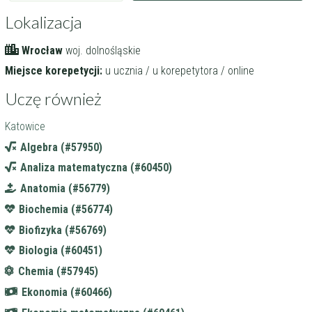
Lokalizacja
Wrocław
woj. dolnośląskie
Miejsce korepetycji:
u ucznia / u korepetytora / online
Uczę również
Katowice
Algebra (#57950)
Analiza matematyczna (#60450)
Anatomia (#56779)
Biochemia (#56774)
Biofizyka (#56769)
Biologia (#60451)
Chemia (#57945)
Ekonomia (#60466)