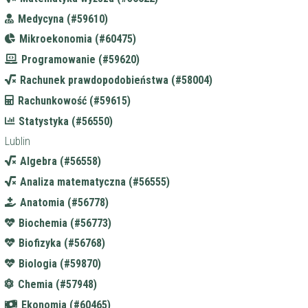
Medycyna (#59610)
Mikroekonomia (#60475)
Programowanie (#59620)
Rachunek prawdopodobieństwa (#58004)
Rachunkowość (#59615)
Statystyka (#56550)
Lublin
Algebra (#56558)
Analiza matematyczna (#56555)
Anatomia (#56778)
Biochemia (#56773)
Biofizyka (#56768)
Biologia (#59870)
Chemia (#57948)
Ekonomia (#60465)