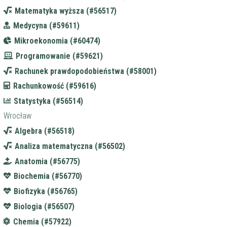
Matematyka wyższa (#56517)
Medycyna (#59611)
Mikroekonomia (#60474)
Programowanie (#59621)
Rachunek prawdopodobieństwa (#58001)
Rachunkowość (#59616)
Statystyka (#56514)
Wrocław
Algebra (#56518)
Analiza matematyczna (#56502)
Anatomia (#56775)
Biochemia (#56770)
Biofizyka (#56765)
Biologia (#56507)
Chemia (#57922)