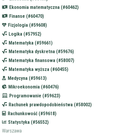
Ekonomia matematyczna (#60462)
Finanse (#60470)
Fizjologia (#59608)
Logika (#57952)
Matematyka (#59661)
Matematyka dyskretna (#59676)
Matematyka finansowa (#58007)
Matematyka wyższa (#60455)
Medycyna (#59613)
Mikroekonomia (#60476)
Programowanie (#59623)
Rachunek prawdopodobieństwa (#58002)
Rachunkowość (#59618)
Statystyka (#56552)
Warszawa