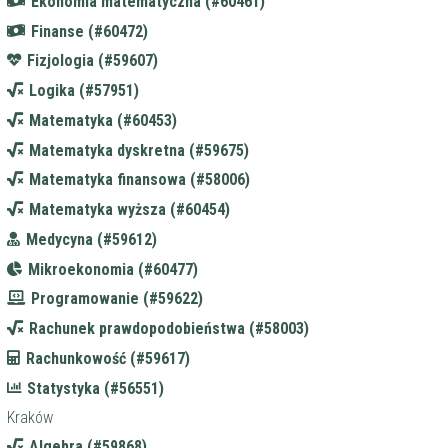
Ekonomia matematyczna (#60461)
Finanse (#60472)
Fizjologia (#59607)
Logika (#57951)
Matematyka (#60453)
Matematyka dyskretna (#59675)
Matematyka finansowa (#58006)
Matematyka wyższa (#60454)
Medycyna (#59612)
Mikroekonomia (#60477)
Programowanie (#59622)
Rachunek prawdopodobieństwa (#58003)
Rachunkowość (#59617)
Statystyka (#56551)
Kraków
Algebra (#59868)