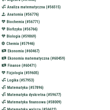
Analiza matematyczna (#56515)
Anatomia (#56776)
Biochemia (#56771)
Biofizyka (#56766)
Biologia (#59869)
Chemia (#57946)
Ekonomia (#60467)
Ekonomia matematyczna (#60459)
Finanse (#60471)
Fizjologia (#59605)
Logika (#57953)
Matematyka (#57896)
Matematyka dyskretna (#59677)
Matematyka finansowa (#58009)
Matematyka wyższa (#56622)