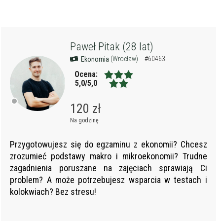
Paweł Pitak (28 lat)
(Wrocław)
#60463
Ekonomia
Ocena:
5,0/5,0
120 zł
Na godzinę
Przygotowujesz się do egzaminu z ekonomii? Chcesz
zrozumieć podstawy makro i mikroekonomii?
Trudne
zagadnienia poruszane
na zajęciach sprawiają Ci
problem? A może potrzebujesz wsparcia w testach i
kolokwiach? Bez stresu!