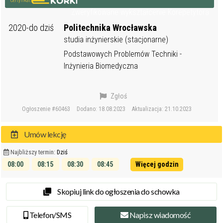
Certyfikat
Zweryfikowane wykształcenie Korepetytora
2020-do dziś
Politechnika Wrocławska
studia inżynierskie (stacjonarne)
Podstawowych Problemów Techniki -
Inżynieria Biomedyczna
Zgłoś
Ogłoszenie #60463
Dodano: 18.08.2023
Aktualizacja: 21.10.2023
Umów lekcję
Najbliższy termin:
Dziś
08:00
08:15
08:30
08:45
Więcej godzin
09:00
09:15
Skopiuj link do ogłoszenia do schowka
Tel
efon
/SMS
Napisz
wiadomość