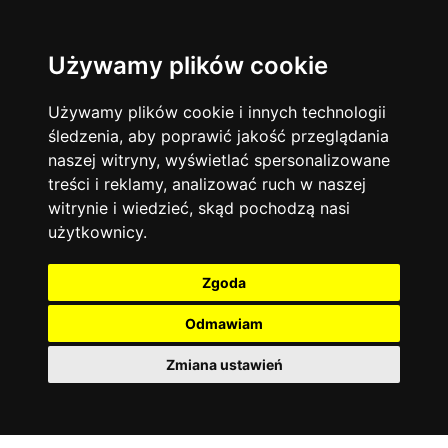
Używamy plików cookie
Język angielski
Warszawa
13744
19478
Matematyka
Korepetycje
Używamy plików cookie i innych technologii
12929
14840
Online
śledzenia, aby poprawić jakość przeglądania
Chemia
4886
naszej witryny, wyświetlać spersonalizowane
Kraków
7753
Język niemiecki
4307
treści i reklamy, analizować ruch w naszej
Wrocław
6521
witrynie i wiedzieć, skąd pochodzą nasi
Język polski
3426
użytkownicy.
Poznań
6396
Fizyka
2640
Łódź
3513
Język francuski
2145
Zgoda
Gdańsk
2075
Odmawiam
Zmiana ustawień