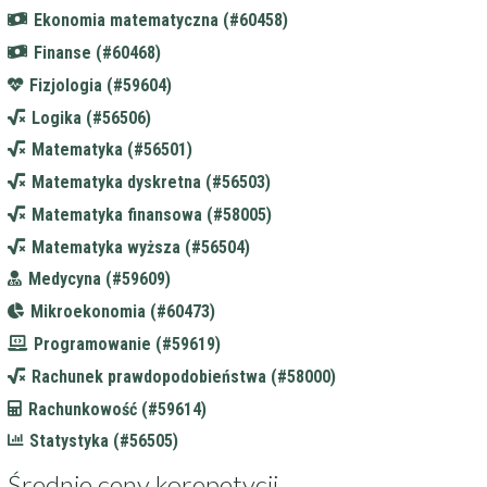
Ekonomia matematyczna (#60458)
Finanse (#60468)
Fizjologia (#59604)
Logika (#56506)
Matematyka (#56501)
Matematyka dyskretna (#56503)
Matematyka finansowa (#58005)
Matematyka wyższa (#56504)
Medycyna (#59609)
Mikroekonomia (#60473)
Programowanie (#59619)
Rachunek prawdopodobieństwa (#58000)
Rachunkowość (#59614)
Statystyka (#56505)
Średnie ceny korepetycji