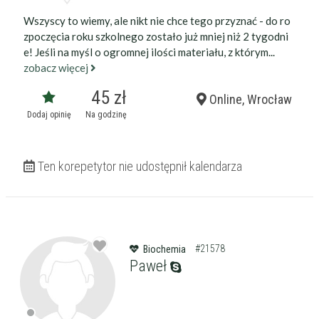
Wszyscy to wiemy, ale nikt nie chce tego przyznać - do ro
zpoczęcia roku szkolnego zostało już mniej niż 2 tygodni
e! Jeśli na myśl o ogromnej ilości materiału, z którym...
zobacz więcej
45 zł
Online, Wrocław
Dodaj opinię
Na godzinę
Ten korepetytor nie udostępnił kalendarza
Filtry
Szukaj w promieniu
km
Moja lokalizacja
#21578
Biochemia
Paweł
Maksymalna cena
zł/60min.