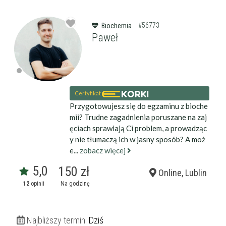
#56773
Biochemia
Paweł
Certyfikat
Przygotowujesz się do egzaminu z bioche
mii? Trudne zagadnienia poruszane na zaj
ęciach sprawiają Ci problem, a prowadząc
y nie tłumaczą ich w jasny sposób? A moż
e...
zobacz więcej
5,0
150 zł
Online, Lublin
12
opinii
Na godzinę
Najbliższy termin:
Dziś