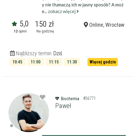
y nie tłumaczą ich w jasny sposób? A moż
e...
zobacz więcej
5,0
150 zł
Online, Wrocław
12
opinii
Na godzinę
Najbliższy termin:
Dziś
10:45
11:00
11:15
11:30
Więcej godzin
11:45
12:00
#56771
Biochemia
Paweł