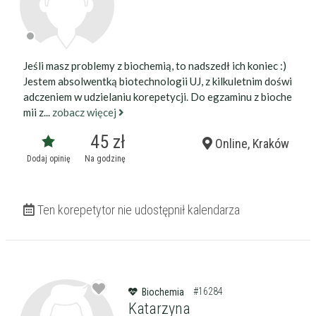
Wiek korepetytora
od
do
lat
bez znaczenia
Płeć korepetytora
Jeśli masz problemy z biochemią, to nadszedł ich koniec :)
kobieta
mężczyzna
Jestem absolwentką biotechnologii UJ, z kilkuletnim doświ
adczeniem w udzielaniu korepetycji. Do egzaminu z bioche
Anuluj
Filtruj
mii z...
zobacz więcej
45 zł
Online, Kraków
Dodaj opinię
Na godzinę
Ten korepetytor nie udostępnił kalendarza
#16284
Biochemia
Katarzyna