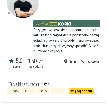
Certyfikat
Przygotowujesz się do egzaminu z bioche
mii? Trudne zagadnienia poruszane na zaj
ęciach sprawiają Ci problem, a prowadząc
y nie tłumaczą ich w jasny sposób? A moż
e...
zobacz więcej
5,0
150 zł
Online, Warszawa
12
opinii
Na godzinę
Najbliższy termin:
Dziś
10:45
11:00
11:15
11:30
Więcej godzin
11:45
12:00