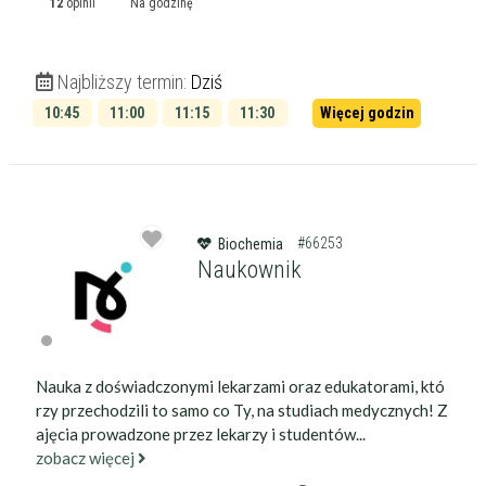
12
opinii
Na godzinę
Najbliższy termin:
Dziś
10:45
11:00
11:15
11:30
Więcej godzin
11:45
12:00
#66253
Biochemia
Naukownik
Nauka z doświadczonymi lekarzami oraz edukatorami, któ
rzy przechodzili to samo co Ty, na studiach medycznych! Z
ajęcia prowadzone przez lekarzy i studentów...
zobacz więcej