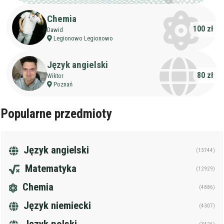
Chemia
100 zł
Dawid
Legionowo Legionowo
Język angielski
80 zł
Wiktor
Poznań
Popularne przedmioty
Język angielski
(13744)
Matematyka
(12929)
Chemia
(4886)
Język niemiecki
(4307)