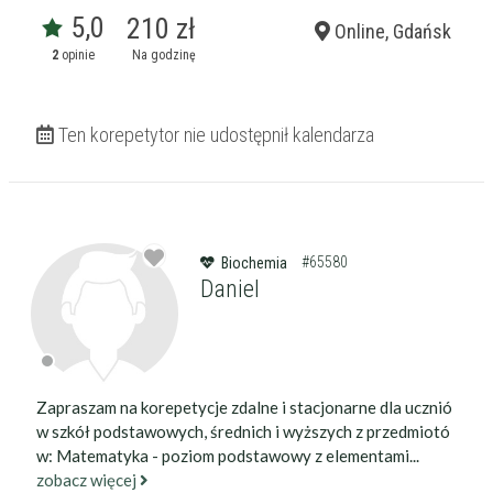
5,0
210 zł
Online, Gdańsk
2
opinie
Na godzinę
Ten korepetytor nie udostępnił kalendarza
#65580
Biochemia
Daniel
Zapraszam na korepetycje zdalne i stacjonarne dla ucznió
w szkół podstawowych, średnich i wyższych z przedmiotó
w: Matematyka - poziom podstawowy z elementami...
zobacz więcej