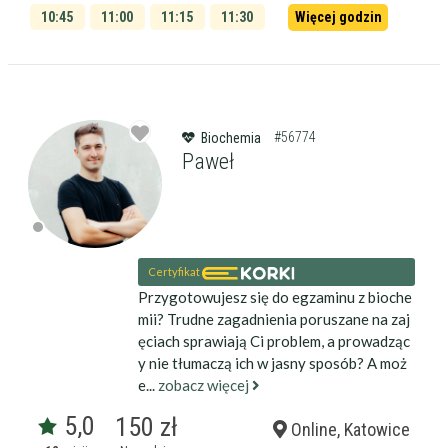
10:45
11:00
11:15
11:30
Więcej godzin
11:45
12:00
#56774
Biochemia
Paweł
Certyfikat
Przygotowujesz się do egzaminu z bioche
mii? Trudne zagadnienia poruszane na zaj
ęciach sprawiają Ci problem, a prowadząc
y nie tłumaczą ich w jasny sposób? A moż
e...
zobacz więcej
5,0
150 zł
Online, Katowice