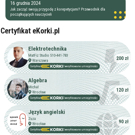
16 grudnia 2024
Jak zacząć swoją przygodę z korepetycjami? Przewodnik dla
początkujących nauczycieli
Certyfikat eKorki.pl
Elektrotechnika
MatFiz Studio 510-441-783
200 zł
Warszawa
Certyfikat
Zweryfikowane umiejętności
Algebra
Michał
120 zł
Wrocław
Certyfikat
Zweryfikowane umiejętności
Język angielski
Zuza
90 zł
Wrocław
Certyfikat
Zweryfikowane umiejętności