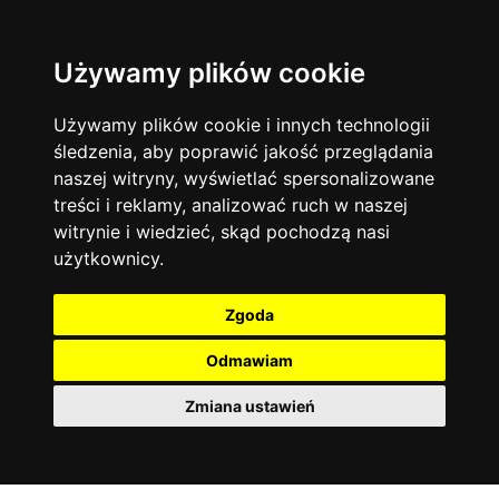
Używamy plików cookie
Filtruj
Język angielski
Warszawa
zakres dni
więcej filtrów
13744
19478
Poniedziałek
Matematyka
Korepetycje
Używamy plików cookie i innych technologii
12929
Wtorek
14839
Online
śledzenia, aby poprawić jakość przeglądania
Środa
Chemia
4886
naszej witryny, wyświetlać spersonalizowane
Czwartek
Kraków
7753
Język niemiecki
4307
treści i reklamy, analizować ruch w naszej
Piątek
Wrocław
6521
witrynie i wiedzieć, skąd pochodzą nasi
Język polski
Sobota
3426
użytkownicy.
Poznań
Niedziela
6396
Fizyka
2640
Łódź
3513
Język francuski
2145
Zgoda
Gdańsk
2075
Odmawiam
Zmiana ustawień