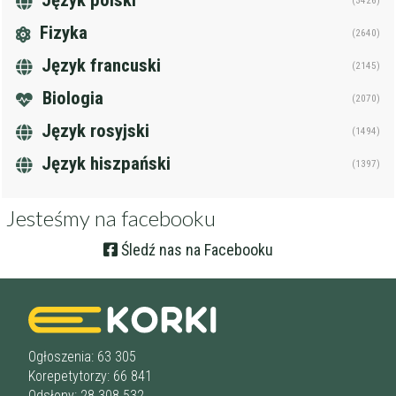
Język polski
(3426)
Fizyka
(2640)
Język francuski
(2145)
Biologia
(2070)
Język rosyjski
(1494)
Język hiszpański
(1397)
Jesteśmy na facebooku
Śledź nas na Facebooku
Ogłoszenia: 63 305
Korepetytorzy: 66 841
Odsłony: 28 308 532