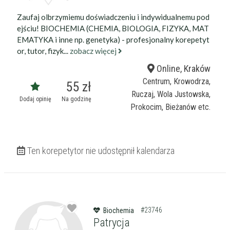
darmowa lekcja próbna
Zaufaj olbrzymiemu doświadczeniu i indywidualnemu pod
kalendarz korepetycji
prace pisemne (pomoc)
ejściu! BIOCHEMIA (CHEMIA, BIOLOGIA, FIZYKA, MAT
EMATYKA i inne np. genetyka) - profesjonalny korepetyt
or, tutor, fizyk...
zobacz więcej
Zakres nauczania
Nauczanie przedszkolne
Online, Kraków
Szkoła podstawowa
Miejsce korepetycji
Centrum, Krowodrza,
55 zł
Gimnazjum
u ucznia
Ruczaj, Wola Justowska,
Dodaj opinię
Na godzinę
Liceum
u korepetytora
Prokocim, Bieżanów etc.
Wykształcenie
Przygotowania do matury
online
Minimum
korepetytora
Przygotowania do studiów
Studia
Ten korepetytor nie udostępnił kalendarza
Dorośli
Doświadczenie
Minimum
korepetytora
Staż korepetytora
Minimum
lat
#23746
Biochemia
Patrycja