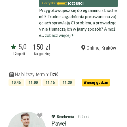
Certyfikat
Przygotowujesz się do egzaminu z bioche
mii? Trudne zagadnienia poruszane na zaj
ęciach sprawiają Ci problem, a prowadząc
y nie tłumaczą ich w jasny sposób? A moż
e...
zobacz więcej
5,0
150 zł
Online, Kraków
12
opinii
Na godzinę
Najbliższy termin:
Dziś
10:45
11:00
11:15
11:30
Więcej godzin
11:45
12:00
#56772
Biochemia
Paweł