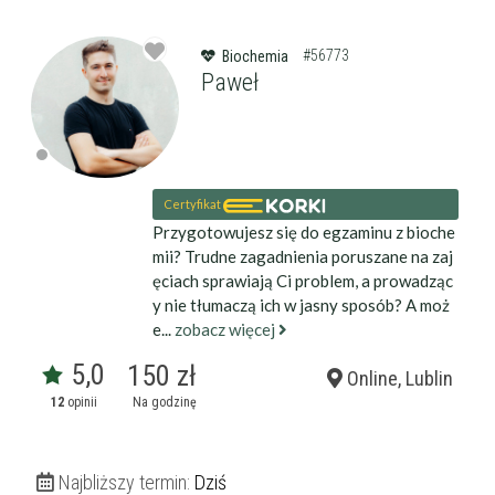
#56773
Biochemia
Paweł
Certyfikat
Przygotowujesz się do egzaminu z bioche
mii? Trudne zagadnienia poruszane na zaj
ęciach sprawiają Ci problem, a prowadząc
y nie tłumaczą ich w jasny sposób? A moż
e...
zobacz więcej
5,0
150 zł
Online, Lublin
12
opinii
Na godzinę
Najbliższy termin:
Dziś