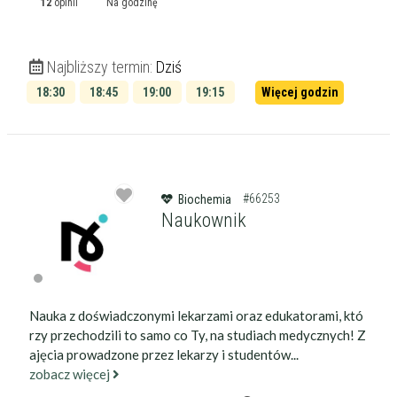
12
opinii
Na godzinę
Najbliższy termin:
Dziś
18:30
18:45
19:00
19:15
Więcej godzin
19:30
19:45
#66253
Biochemia
Naukownik
Nauka z doświadczonymi lekarzami oraz edukatorami, któ
rzy przechodzili to samo co Ty, na studiach medycznych! Z
ajęcia prowadzone przez lekarzy i studentów...
zobacz więcej