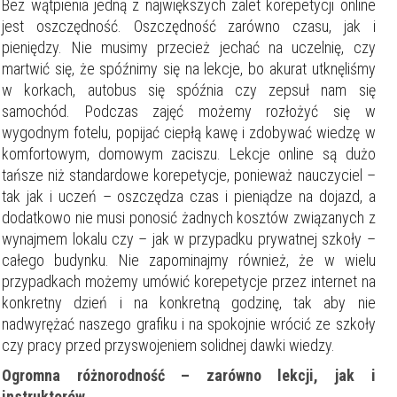
Bez wątpienia jedną z największych zalet korepetycji online
jest oszczędność. Oszczędność zarówno czasu, jak i
pieniędzy. Nie musimy przecież jechać na uczelnię, czy
martwić się, że spóźnimy się na lekcje, bo akurat utknęliśmy
w korkach, autobus się spóźnia czy zepsuł nam się
samochód. Podczas zajęć możemy rozłożyć się w
wygodnym fotelu, popijać ciepłą kawę i zdobywać wiedzę w
komfortowym, domowym zaciszu. Lekcje online są dużo
tańsze niż standardowe korepetycje, ponieważ nauczyciel –
tak jak i uczeń – oszczędza czas i pieniądze na dojazd, a
dodatkowo nie musi ponosić żadnych kosztów związanych z
wynajmem lokalu czy – jak w przypadku prywatnej szkoły –
całego budynku. Nie zapominajmy również, że w wielu
przypadkach możemy umówić korepetycje przez internet na
konkretny dzień i na konkretną godzinę, tak aby nie
nadwyrężać naszego grafiku i na spokojnie wrócić ze szkoły
czy pracy przed przyswojeniem solidnej dawki wiedzy.
Ogromna różnorodność – zarówno lekcji, jak i
instruktorów