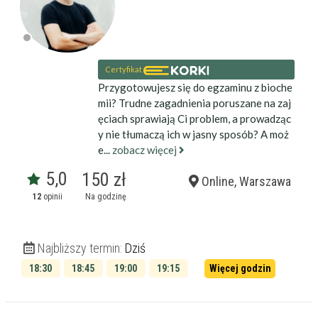
Certyfikat
Przygotowujesz się do egzaminu z bioche
mii? Trudne zagadnienia poruszane na zaj
ęciach sprawiają Ci problem, a prowadząc
y nie tłumaczą ich w jasny sposób? A moż
e...
zobacz więcej
5,0
150 zł
Online, Warszawa
12
opinii
Na godzinę
Najbliższy termin:
Dziś
18:30
18:45
19:00
19:15
Więcej godzin
19:30
19:45