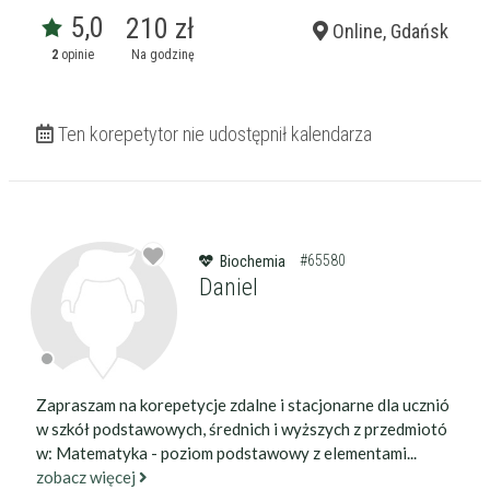
5,0
210 zł
Online, Gdańsk
2
opinie
Na godzinę
Ten korepetytor nie udostępnił kalendarza
#65580
Biochemia
Daniel
Zapraszam na korepetycje zdalne i stacjonarne dla ucznió
w szkół podstawowych, średnich i wyższych z przedmiotó
w: Matematyka - poziom podstawowy z elementami...
zobacz więcej