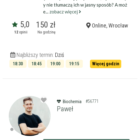
y nie tłumaczą ich w jasny sposób? A moż
e...
zobacz więcej
5,0
150 zł
Online, Wrocław
12
opinii
Na godzinę
Najbliższy termin:
Dziś
18:30
18:45
19:00
19:15
Więcej godzin
19:30
19:45
#56771
Biochemia
Paweł