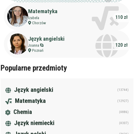
Matematyka
110 zł
Izabela
Chorzów
Język angielski
120 zł
Joanna
Poznań
Popularne przedmioty
Język angielski
(13744)
Matematyka
(12927)
Chemia
(4886)
Język niemiecki
(4307)