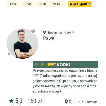
18:30
18:45
19:00
19:15
Więcej godzin
19:30
19:45
#56774
Biochemia
Paweł
Certyfikat
Przygotowujesz się do egzaminu z bioche
mii? Trudne zagadnienia poruszane na zaj
ęciach sprawiają Ci problem, a prowadząc
y nie tłumaczą ich w jasny sposób? A moż
e...
zobacz więcej
5,0
150 zł
Online, Katowice