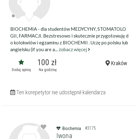
Wiek korepetytora
od
do
lat
bez znaczenia
Płeć korepetytora
BIOCHEMIA - dla studentów MEDYCYNY, STOMATOLO
kobieta
mężczyzna
GII, FARMACJI. Bezstresowo i skutecznie przygotowuję d
o kolokwiów i egzaminu z BIOCHEMII . Uczę po polsku lub
Anuluj
Filtruj
angielsku (if you are a...
zobacz więcej
100 zł
Kraków
Dodaj opinię
Na godzinę
Ten korepetytor nie udostępnił kalendarza
#3175
Biochemia
Iwona