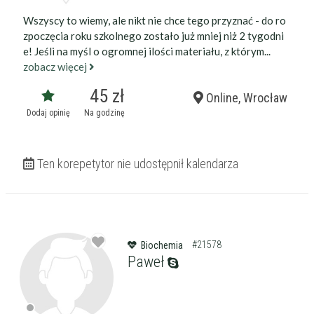
Wszyscy to wiemy, ale nikt nie chce tego przyznać - do ro
zpoczęcia roku szkolnego zostało już mniej niż 2 tygodni
e! Jeśli na myśl o ogromnej ilości materiału, z którym...
zobacz więcej
45 zł
Online, Wrocław
Dodaj opinię
Na godzinę
Ten korepetytor nie udostępnił kalendarza
Filtry
Szukaj w promieniu
km
Moja lokalizacja
#21578
Biochemia
Paweł
Maksymalna cena
zł/60min.