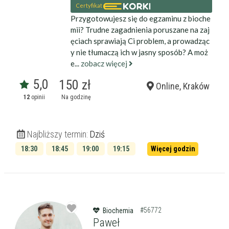
Certyfikat
Przygotowujesz się do egzaminu z bioche
mii? Trudne zagadnienia poruszane na zaj
ęciach sprawiają Ci problem, a prowadząc
y nie tłumaczą ich w jasny sposób? A moż
e...
zobacz więcej
5,0
150 zł
Online, Kraków
12
opinii
Na godzinę
Najbliższy termin:
Dziś
18:30
18:45
19:00
19:15
Więcej godzin
19:30
19:45
#56772
Biochemia
Paweł