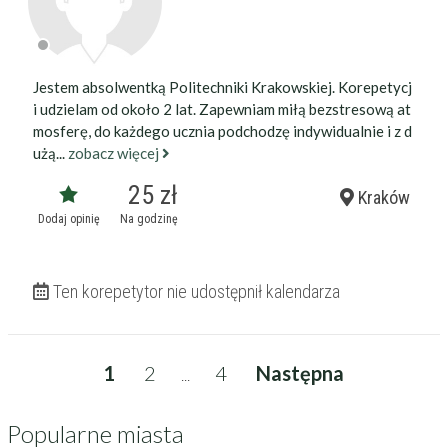
Jestem absolwentką Politechniki Krakowskiej. Korepetycj
i udzielam od około 2 lat. Zapewniam miłą bezstresową at
mosferę, do każdego ucznia podchodzę indywidualnie i z d
użą...
zobacz więcej
25 zł
Kraków
Dodaj opinię
Na godzinę
Ten korepetytor nie udostępnił kalendarza
1
2
4
Następna
...
Popularne miasta