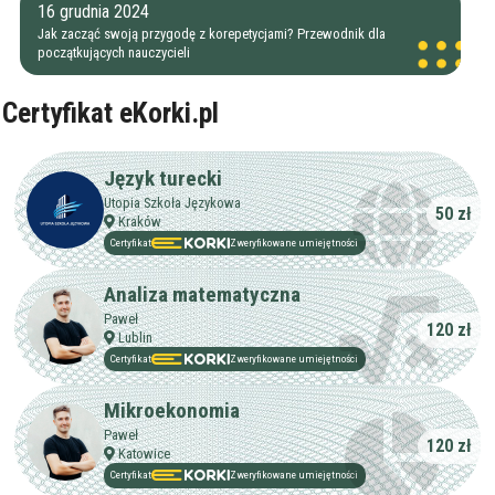
16 grudnia 2024
Jak zacząć swoją przygodę z korepetycjami? Przewodnik dla
początkujących nauczycieli
Certyfikat eKorki.pl
Język turecki
Utopia Szkoła Językowa
50 zł
Kraków
Certyfikat
Zweryfikowane umiejętności
Analiza matematyczna
Paweł
120 zł
Lublin
Certyfikat
Zweryfikowane umiejętności
Mikroekonomia
Paweł
120 zł
Katowice
Certyfikat
Zweryfikowane umiejętności