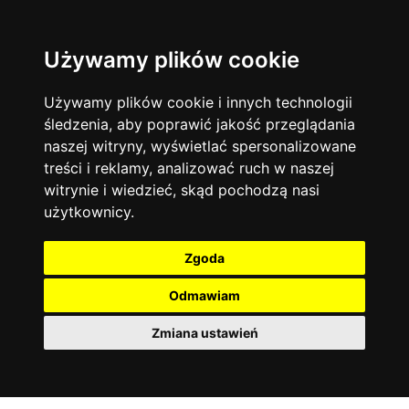
Używamy plików cookie
Filtruj
Język angielski
Warszawa
zakres dni
więcej filtrów
13744
19470
Poniedziałek
Matematyka
Korepetycje
Używamy plików cookie i innych technologii
12927
Wtorek
14835
Online
śledzenia, aby poprawić jakość przeglądania
Środa
Chemia
4886
naszej witryny, wyświetlać spersonalizowane
Czwartek
Kraków
7753
Język niemiecki
4307
treści i reklamy, analizować ruch w naszej
Piątek
Wrocław
6521
witrynie i wiedzieć, skąd pochodzą nasi
Język polski
Sobota
3426
użytkownicy.
Poznań
Niedziela
6395
Fizyka
2640
Łódź
3511
Język francuski
2145
Zgoda
Gdańsk
2075
Odmawiam
Zmiana ustawień