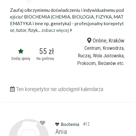
darmowa lekcja próbna
Zaufaj olbrzymiemu doświadczeniu i indywidualnemu pod
kalendarz korepetycji
prace pisemne (pomoc)
ejściu! BIOCHEMIA (CHEMIA, BIOLOGIA, FIZYKA, MAT
EMATYKA i inne np. genetyka) - profesjonalny korepetyt
or, tutor, fizyk...
zobacz więcej
Zakres nauczania
Nauczanie przedszkolne
Online, Kraków
Szkoła podstawowa
Miejsce korepetycji
Centrum, Krowodrza,
55 zł
Gimnazjum
u ucznia
Ruczaj, Wola Justowska,
Dodaj opinię
Na godzinę
Liceum
u korepetytora
Prokocim, Bieżanów etc.
Wykształcenie
Przygotowania do matury
online
Minimum
korepetytora
Przygotowania do studiów
Studia
Ten korepetytor nie udostępnił kalendarza
Dorośli
Doświadczenie
Minimum
korepetytora
Staż korepetytora
Minimum
lat
#12
Biochemia
Ania