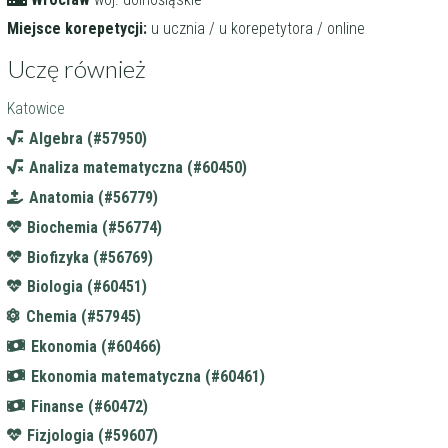
Miejsce korepetycji:
u ucznia / u korepetytora / online
Uczę również
Katowice
Algebra (#57950)
Analiza matematyczna (#60450)
Anatomia (#56779)
Biochemia (#56774)
Biofizyka (#56769)
Biologia (#60451)
Chemia (#57945)
Ekonomia (#60466)
Ekonomia matematyczna (#60461)
Finanse (#60472)
Fizjologia (#59607)