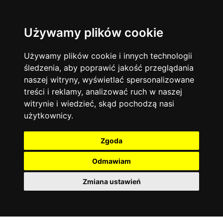
Używamy plików cookie
Język angielski
Warszawa
13744
19478
Matematyka
Korepetycje
Używamy plików cookie i innych technologii
12929
14840
Online
śledzenia, aby poprawić jakość przeglądania
Chemia
4886
naszej witryny, wyświetlać spersonalizowane
Kraków
7753
Język niemiecki
4307
treści i reklamy, analizować ruch w naszej
Wrocław
6521
witrynie i wiedzieć, skąd pochodzą nasi
Język polski
3426
użytkownicy.
Poznań
6396
Fizyka
2640
Łódź
3513
Język francuski
2145
Zgoda
Gdańsk
2075
Odmawiam
Zmiana ustawień