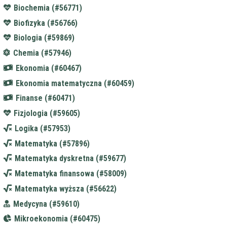
Biochemia (#56771)
Biofizyka (#56766)
Biologia (#59869)
Chemia (#57946)
Ekonomia (#60467)
Ekonomia matematyczna (#60459)
Finanse (#60471)
Fizjologia (#59605)
Logika (#57953)
Matematyka (#57896)
Matematyka dyskretna (#59677)
Matematyka finansowa (#58009)
Matematyka wyższa (#56622)
Medycyna (#59610)
Mikroekonomia (#60475)