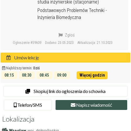
studia inżynierskie (stacjonarne)
Podstawowych Problemów Techniki -
Inżynieria Biomedyczna
Zgłoś
Ogłoszenie #59609
Dodano: 23.05.2023
Aktualizacja: 21.10.2023
Umów lekcję
Najbliższy termin:
Dziś
08:15
08:30
08:45
09:00
Więcej godzin
09:15
09:30
Skopiuj link do ogłoszenia do schowka
Tel
efon
/SMS
Napisz
wiadomość
Lokalizacja
Wrocław
woj. dolnośląskie