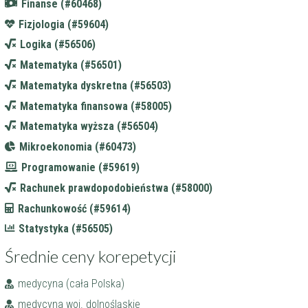
Finanse (#60468)
Fizjologia (#59604)
Logika (#56506)
Matematyka (#56501)
Matematyka dyskretna (#56503)
Matematyka finansowa (#58005)
Matematyka wyższa (#56504)
Mikroekonomia (#60473)
Programowanie (#59619)
Rachunek prawdopodobieństwa (#58000)
Rachunkowość (#59614)
Statystyka (#56505)
Średnie ceny korepetycji
medycyna (cała Polska)
medycyna woj. dolnośląskie