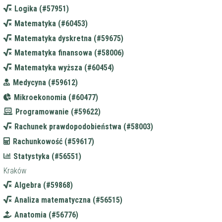
Logika (#57951)
Matematyka (#60453)
Matematyka dyskretna (#59675)
Matematyka finansowa (#58006)
Matematyka wyższa (#60454)
Medycyna (#59612)
Mikroekonomia (#60477)
Programowanie (#59622)
Rachunek prawdopodobieństwa (#58003)
Rachunkowość (#59617)
Statystyka (#56551)
Kraków
Algebra (#59868)
Analiza matematyczna (#56515)
Anatomia (#56776)