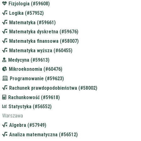
Fizjologia (#59608)
Logika (#57952)
Matematyka (#59661)
Matematyka dyskretna (#59676)
Matematyka finansowa (#58007)
Matematyka wyższa (#60455)
Medycyna (#59613)
Mikroekonomia (#60476)
Programowanie (#59623)
Rachunek prawdopodobieństwa (#58002)
Rachunkowość (#59618)
Statystyka (#56552)
Warszawa
Algebra (#57949)
Analiza matematyczna (#56512)