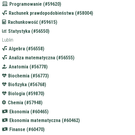
Programowanie (#59620)
Rachunek prawdopodobieństwa (#58004)
Rachunkowość (#59615)
Statystyka (#56550)
Lublin
Algebra (#56558)
Analiza matematyczna (#56555)
Anatomia (#56778)
Biochemia (#56773)
Biofizyka (#56768)
Biologia (#59870)
Chemia (#57948)
Ekonomia (#60465)
Ekonomia matematyczna (#60462)
Finanse (#60470)