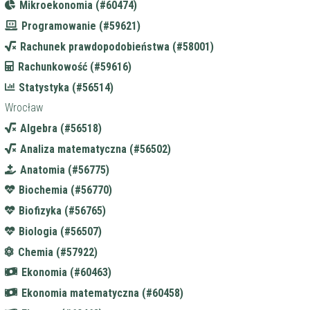
Mikroekonomia (#60474)
Programowanie (#59621)
Rachunek prawdopodobieństwa (#58001)
Rachunkowość (#59616)
Statystyka (#56514)
Wrocław
Algebra (#56518)
Analiza matematyczna (#56502)
Anatomia (#56775)
Biochemia (#56770)
Biofizyka (#56765)
Biologia (#56507)
Chemia (#57922)
Ekonomia (#60463)
Ekonomia matematyczna (#60458)