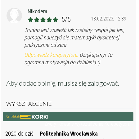
Nikodem
5/5
13.02.2023, 12:39
Trudno jest znaleść tak rzetelny zespół jak ten,
pomogli nauczyć się matematyki dyskretnej
praktycznie od zera
Odpowiedź korepetytora:
Dziękujemy! To
ogromna motywacja do działania :)
Aby dodać opinię, musisz się
zalogować
.
WYKSZTAŁCENIE
Certyfikat
Zweryfikowane wykształcenie Korepetytora
2020-do dziś
Politechnika Wrocławska