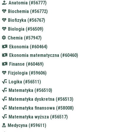
Anatomia (#56777)
Biochemia (#56772)
Biofizyka (#56767)
Biologia (#56509)
Chemia (#57947)
Ekonomia (#60464)
Ekonomia matematyczna (#60460)
Finanse (#60469)
Fizjologia (#59606)
Logika (#56511)
Matematyka (#56510)
Matematyka dyskretna (#56513)
Matematyka finansowa (#58008)
Matematyka wyższa (#56517)
Medycyna (#59611)