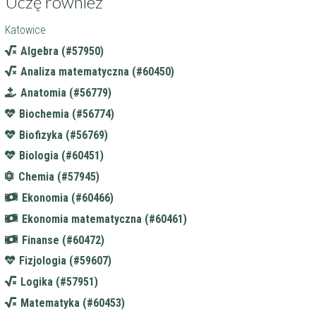
Uczę również
Katowice
Algebra (#57950)
Analiza matematyczna (#60450)
Anatomia (#56779)
Biochemia (#56774)
Biofizyka (#56769)
Biologia (#60451)
Chemia (#57945)
Ekonomia (#60466)
Ekonomia matematyczna (#60461)
Finanse (#60472)
Fizjologia (#59607)
Logika (#57951)
Matematyka (#60453)