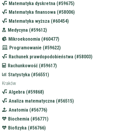
Matematyka dyskretna (#59675)
Matematyka finansowa (#58006)
Matematyka wyższa (#60454)
Medycyna (#59612)
Mikroekonomia (#60477)
Programowanie (#59622)
Rachunek prawdopodobieństwa (#58003)
Rachunkowość (#59617)
Statystyka (#56551)
Kraków
Algebra (#59868)
Analiza matematyczna (#56515)
Anatomia (#56776)
Biochemia (#56771)
Biofizyka (#56766)