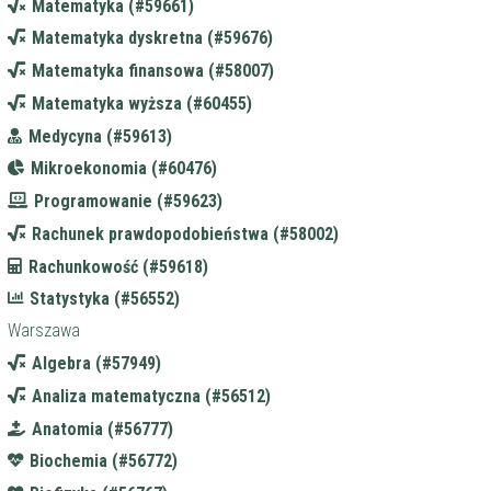
Matematyka (#59661)
Matematyka dyskretna (#59676)
Matematyka finansowa (#58007)
Matematyka wyższa (#60455)
Medycyna (#59613)
Mikroekonomia (#60476)
Programowanie (#59623)
Rachunek prawdopodobieństwa (#58002)
Rachunkowość (#59618)
Statystyka (#56552)
Warszawa
Algebra (#57949)
Analiza matematyczna (#56512)
Anatomia (#56777)
Biochemia (#56772)