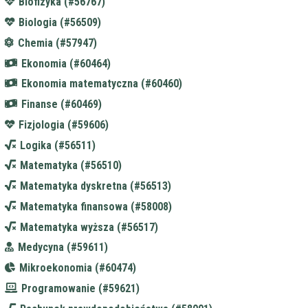
Biofizyka (#56767)
Biologia (#56509)
Chemia (#57947)
Ekonomia (#60464)
Ekonomia matematyczna (#60460)
Finanse (#60469)
Fizjologia (#59606)
Logika (#56511)
Matematyka (#56510)
Matematyka dyskretna (#56513)
Matematyka finansowa (#58008)
Matematyka wyższa (#56517)
Medycyna (#59611)
Mikroekonomia (#60474)
Programowanie (#59621)