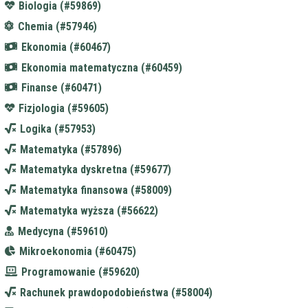
Biologia (#59869)
Chemia (#57946)
Ekonomia (#60467)
Ekonomia matematyczna (#60459)
Finanse (#60471)
Fizjologia (#59605)
Logika (#57953)
Matematyka (#57896)
Matematyka dyskretna (#59677)
Matematyka finansowa (#58009)
Matematyka wyższa (#56622)
Medycyna (#59610)
Mikroekonomia (#60475)
Programowanie (#59620)
Rachunek prawdopodobieństwa (#58004)