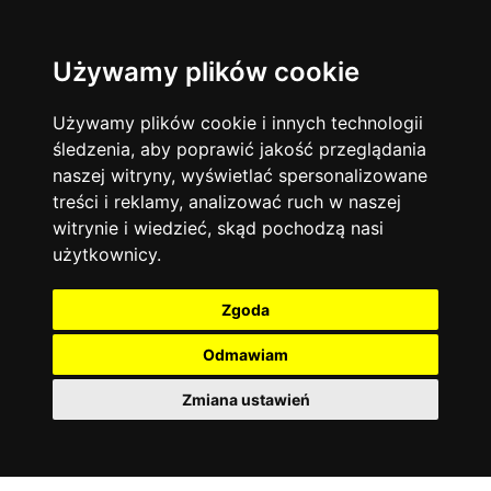
Używamy plików cookie
Język angielski
Warszawa
13744
19475
Matematyka
Korepetycje
Używamy plików cookie i innych technologii
12928
14837
Online
śledzenia, aby poprawić jakość przeglądania
Chemia
4886
naszej witryny, wyświetlać spersonalizowane
Kraków
7753
Język niemiecki
4307
treści i reklamy, analizować ruch w naszej
Wrocław
6521
witrynie i wiedzieć, skąd pochodzą nasi
Język polski
3426
użytkownicy.
Poznań
6396
Fizyka
2640
Łódź
3513
Język francuski
2145
Zgoda
Gdańsk
2075
Odmawiam
Zmiana ustawień