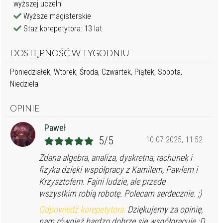
wyższej uczelni
Wyższe magisterskie
Staż korepetytora: 13 lat
DOSTĘPNOŚĆ W TYGODNIU
Poniedziałek, Wtorek, Środa, Czwartek, Piątek, Sobota,
Niedziela
OPINIE
Paweł
5/5
10.07.2025, 11:52
Zdana algebra, analiza, dyskretna, rachunek i
fizyka dzięki współpracy z Kamilem, Pawłem i
Krzysztofem. Fajni ludzie, ale przede
wszystkim robią robotę. Polecam serdecznie. ;)
Odpowiedź korepetytora:
Dziękujemy za opinię,
nam również bardzo dobrze się współpracuje :D