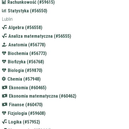
Rachunkowość (#59615)
Statystyka (#56550)
Lublin
Algebra (#56558)
Analiza matematyczna (#56555)
Anatomia (#56778)
Biochemia (#56773)
Biofizyka (#56768)
Biologia (#59870)
Chemia (#57948)
Ekonomia (#60465)
Ekonomia matematyczna (#60462)
Finanse (#60470)
Fizjologia (#59608)
Logika (#57952)