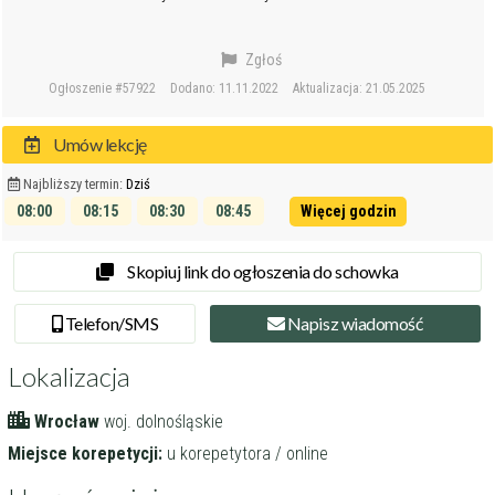
Zgłoś
Ogłoszenie #57922
Dodano: 11.11.2022
Aktualizacja: 21.05.2025
Umów lekcję
Najbliższy termin:
Dziś
08:00
08:15
08:30
08:45
Więcej godzin
09:00
09:15
Skopiuj link do ogłoszenia do schowka
Tel
efon
/SMS
Napisz
wiadomość
Lokalizacja
Wrocław
woj. dolnośląskie
Miejsce korepetycji:
u korepetytora / online