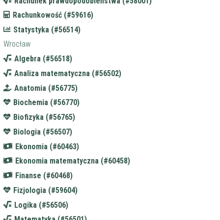
Rachunek prawdopodobieństwa (#58001)
Rachunkowość (#59616)
Statystyka (#56514)
Wrocław
Algebra (#56518)
Analiza matematyczna (#56502)
Anatomia (#56775)
Biochemia (#56770)
Biofizyka (#56765)
Biologia (#56507)
Ekonomia (#60463)
Ekonomia matematyczna (#60458)
Finanse (#60468)
Fizjologia (#59604)
Logika (#56506)
Matematyka (#56501)