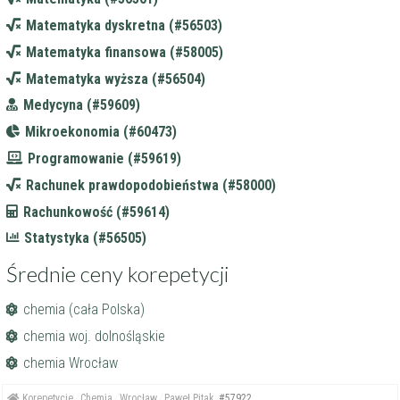
Matematyka dyskretna (#56503)
Matematyka finansowa (#58005)
Matematyka wyższa (#56504)
Medycyna (#59609)
Mikroekonomia (#60473)
Programowanie (#59619)
Rachunek prawdopodobieństwa (#58000)
Rachunkowość (#59614)
Statystyka (#56505)
Średnie ceny korepetycji
chemia (cała Polska)
chemia woj. dolnośląskie
chemia Wrocław
Korepetycje
Chemia
Wrocław
Paweł Pitak
#57922