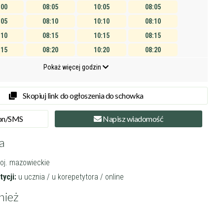
:00
08:05
10:05
08:05
:05
08:10
10:10
08:10
:10
08:15
10:15
08:15
:15
08:20
10:20
08:20
:20
08:25
10:25
08:25
Pokaż więcej godzin
:25
08:30
10:30
08:30
:30
08:35
10:35
08:35
Skopiuj link do ogłoszenia do schowka
:35
08:40
10:40
08:40
on
/SMS
Napisz
wiadomość
:40
08:45
10:45
08:45
:45
08:50
10:50
08:50
a
:50
08:55
10:55
08:55
oj. mazowieckie
:55
09:00
11:00
09:00
ycji:
u ucznia / u korepetytora / online
:00
09:05
11:05
09:05
:05
09:10
11:10
09:10
nież
:10
09:15
11:15
09:15