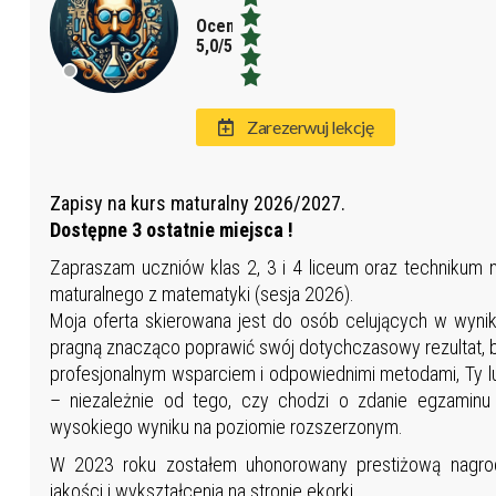
Ocena:
5,0/5,0
Zarezerwuj lekcję
Zapisy na kurs maturalny 2026/2027.
Dostępne 3 ostatnie miejsca !
Zapraszam uczniów klas 2, 3 i 4 liceum oraz technikum 
maturalnego z matematyki (sesja 2026).
Moja oferta skierowana jest do osób celujących w wyni
pragną znacząco poprawić swój dotychczasowy rezultat, 
profesjonalnym wsparciem i odpowiednimi metodami, Ty l
– niezależnie od tego, czy chodzi o zdanie egzamin
wysokiego wyniku na poziomie rozszerzonym.
W 2023 roku zostałem uhonorowany prestiżową nagrod
jakości i wykształcenia na stronie ekorki.