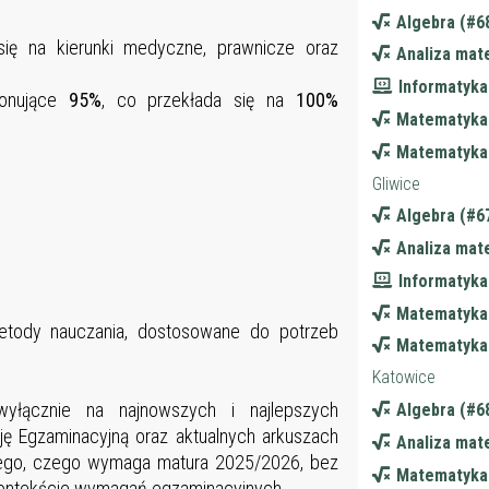
13
Algebra (#6
13
ę na kierunki medyczne, prawnicze oraz
Analiza mat
13
Informatyka
13
ponujące
95%
, co przekłada się na
100%
Matematyka
13
Matematyka 
13
Gliwice
13
Algebra (#6
13
Analiza mat
13
Informatyka
14
Matematyka
14
etody nauczania, dostosowane do potrzeb
Matematyka 
14
Katowice
14
yłącznie na najnowszych i najlepszych
Algebra (#6
14
ę Egzaminacyjną oraz aktualnych arkuszach
Analiza mat
14
 tego, czego wymaga matura 2025/2026, bez
Matematyka
14
kontekście wymagań egzaminacyjnych.