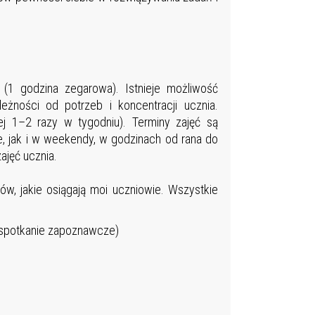
18
18
18
18
18
 (1 godzina zegarowa). Istnieje możliwość
żności od potrzeb i koncentracji ucznia.
18
iej 1–2 razy w tygodniu). Terminy zajęć są
18
, jak i w weekendy, w godzinach od rana do
19
ajęć ucznia.
19
ów, jakie osiągają moi uczniowie. Wszystkie
19
19
e spotkanie zapoznawcze)
19
19
19