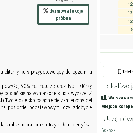
12
darmowa lekcja
12
próbna
12
12
12
12
12
12
na elitarny kurs przygotowujący do egzaminu
Tel
ef
12
12
Lokalizacj
k powyżej 90% na maturze oraz tych, którzy
12
by dostać się na wymarzone studia wyższe. Z
Warszawa
w
12
ub Twoje dziecko osiągniecie zamierzony cel
Miejsce korepet
u na poziomie podstawowym, czy zdobycie
13
13
Uczę rów
ą ambasadora oraz otrzymałem certyfikat
13
Gdańsk