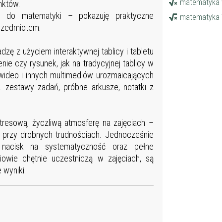
matematyka 
15
nktów.
e do matematyki – pokazuję praktyczne
matematyka
15
przedmiotem.
16
16
zę z użyciem interaktywnej tablicy i tabletu
16
ie czy rysunek, jak na tradycyjnej tablicy w
16
w wideo i innych multimediów urozmaicających
 zestawy zadań, próbne arkusze, notatki z
16
16
16
resową, życzliwą atmosferę na zajęciach –
16
przy drobnych trudnościach. Jednocześnie
 nacisk na systematyczność oraz pełne
16
owie chętnie uczestniczą w zajęciach, są
16
 wyniki.
16
16
17
17