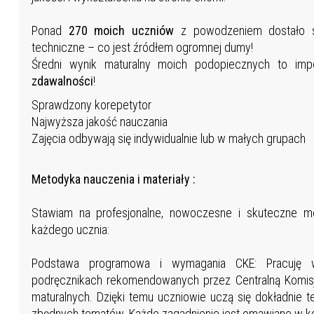
Ponad
270 moich uczniów
z powodzeniem dostało si
techniczne – co jest źródłem ogromnej dumy!
Średni wynik maturalny moich podopiecznych to im
zdawalności
!
Sprawdzony korepetytor
Najwyższa jakość nauczania
Zajęcia odbywają się indywidualnie lub w małych grupach
Metodyka nauczenia i materiały :
Stawiam na profesjonalne, nowoczesne i skuteczne m
każdego ucznia:
Podstawa programowa i wymagania CKE: Pracuję w
podręcznikach rekomendowanych przez Centralną Komisj
maturalnych. Dzięki temu uczniowie uczą się dokładnie
zbędnych tematów. Każde zagadnienie jest omawiane w 