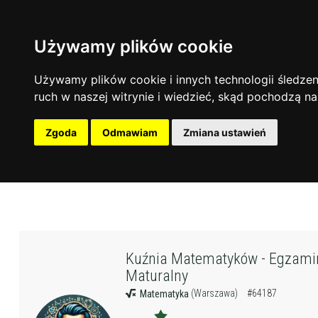
Używamy plików cookie
Używamy plików cookie i innych technologii śledzeni
ruch w naszej witrynie i wiedzieć, skąd pochodzą na
Zgoda
Odmawiam
Zmiana ustawień
Kuźnia Matematyków - Egzami
Maturalny
(Warszawa)
#64187
Matematyka