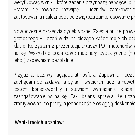
weryfikować wyniki i które zadania przynoszą najwięcej pu
Staram się również rozwijać u uczniów zamiłowani
zastosowania i zależności, co zwiększa zainteresowanie 
Nowoczesne narzędzia dydaktyczne: Zajęcia online prowad
graficznego – uczeń widzi na bieżąco każde moje obliczen
klasie. Korzystam z prezentacji, arkuszy PDF, materiałó
naukę. Wszystkie dodatkowe materiały dydaktyczne (np.
lekcji) zapewniam bezpłatnie.
Przyjazna, lecz wymagająca atmosfera: Zapewniam bezst
zachęcam do zadawania pytań i wspieram ucznia nawet 
jestem konsekwentny i stawiam wymagania: kładę
zaangażowanie w naukę. Taki balans sprawia, że uczni
zmotywowani do pracy, a jednocześnie osiągają doskonałe
Wyniki moich uczniów: