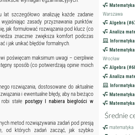
Matematyka 
14
Warszawa
 lat szczegółowo analizuję każde zadanie
14
 wyjaśniając zasady przyznawania punktów.
Algebra (#6
14
ię, jak formułować rozwiązania pod klucz (co
14
Analiza mat
wiedza znacznie zwiększa komfort podczas
14
Informatyka
ć i jak unikać błędów formalnych.
15
Matematyka 
owi poświęcam maksimum uwagi – cierpliwie
15
Wrocław
ystępny sposób (co potwierdzają opinie moich
15
Algebra (#6
15
Analiza mat
15
Informatyka
ego rozwiązania, dostosowane do aktualnie
15
związania i ewentualne błędy, aby na bieżąco
Matematyka
 robi stałe
postępy I nabiera biegłości w
15
Matematyka 
15
Średnie c
15
znych metod rozwiązywania zadań pod presją
matematyka (
15
ie, od których zadań zacząć, jak szybko