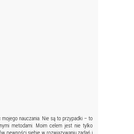
17
17
17
17
17
17
17
17
17
17
18
18
18
 mojego nauczania. Nie są to przypadki – to
18
nymi metodami. Moim celem jest nie tylko
18
ów pewności siebie w rozwiązywaniu zadań i