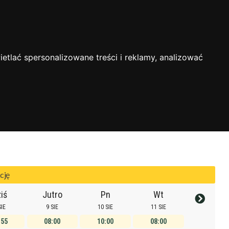
Zarejestruj się
Zaloguj się
19474
etlać spersonalizowane treści i reklamy, analizować
e
14837
7753
6521
6395
3512
2075
cję
iś
Jutro
Pn
Wt
SIE
9 SIE
10 SIE
11 SIE
:55
08:00
10:00
08:00