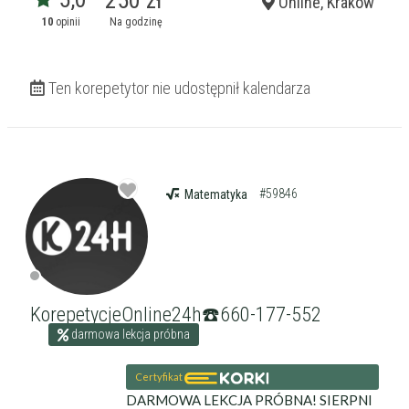
250 zł
Online, Kraków
10
opinii
Na godzinę
Ten korepetytor nie udostępnił kalendarza
#59846
Matematyka
KorepetycjeOnline24h☎️660-177-552
darmowa lekcja próbna
Certyfikat
DARMOWA LEKCJA PRÓBNA! SIERPNI