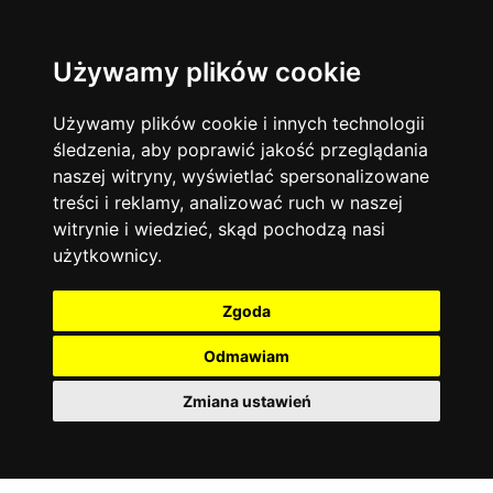
Używamy plików cookie
Filtruj
Język angielski
Warszawa
zakres dni
więcej filtrów
13744
19474
Poniedziałek
Matematyka
Korepetycje
Używamy plików cookie i innych technologii
12928
Wtorek
14837
Online
śledzenia, aby poprawić jakość przeglądania
Środa
Chemia
4886
naszej witryny, wyświetlać spersonalizowane
Czwartek
Kraków
7753
Język niemiecki
4307
treści i reklamy, analizować ruch w naszej
Piątek
Wrocław
6521
witrynie i wiedzieć, skąd pochodzą nasi
Język polski
Sobota
3426
użytkownicy.
Poznań
Niedziela
6395
Fizyka
2640
Łódź
3512
Język francuski
2145
Zgoda
Gdańsk
2075
Odmawiam
Zmiana ustawień