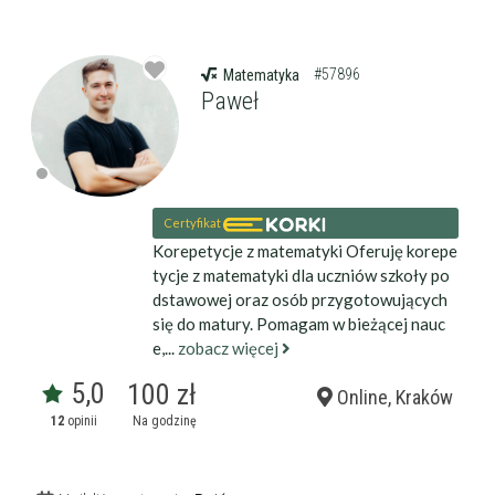
darmowa lekcja próbna
kalendarz korepetycji
prace pisemne (pomoc)
#57896
Matematyka
Paweł
Zakres nauczania
Nauczanie przedszkolne
Szkoła podstawowa
Miejsce korepetycji
Gimnazjum
u ucznia
Liceum
Certyfikat
u korepetytora
Wykształcenie
Przygotowania do matury
Korepetycje z matematyki Oferuję korepe
online
Minimum
korepetytora
Przygotowania do studiów
tycje z matematyki dla uczniów szkoły po
Studia
dstawowej oraz osób przygotowujących
Dorośli
się do matury. Pomagam w bieżącej nauc
Doświadczenie
Minimum
e,...
zobacz więcej
korepetytora
5,0
100 zł
Online, Kraków
12
opinii
Na godzinę
Staż korepetytora
Minimum
lat