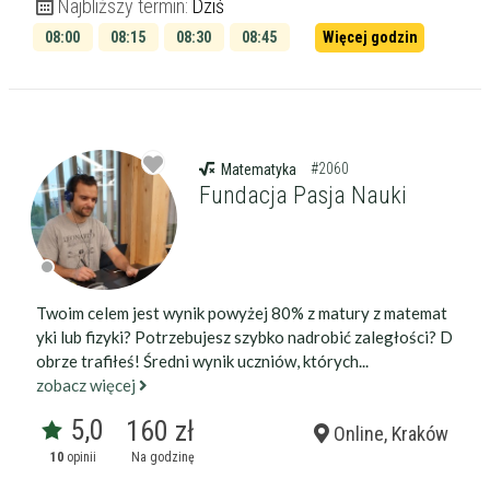
Najbliższy termin:
Dziś
Wiek korepetytora
od
do
lat
08:00
08:15
08:30
08:45
Więcej godzin
09:00
09:15
bez znaczenia
Płeć korepetytora
kobieta
mężczyzna
#2060
Matematyka
Anuluj
Filtruj
Fundacja Pasja Nauki
Twoim celem jest wynik powyżej 80% z matury z matemat
yki lub fizyki? Potrzebujesz szybko nadrobić zaległości? D
obrze trafiłeś! Średni wynik uczniów, których...
zobacz więcej
5,0
160 zł
Online, Kraków
10
opinii
Na godzinę