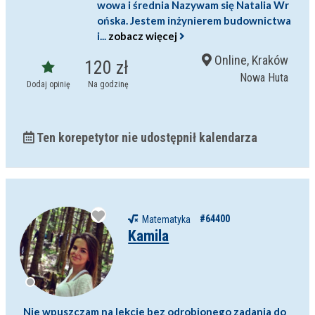
wowa i średnia Nazywam się Natalia Wr
ońska. Jestem inżynierem budownictwa
i...
zobacz więcej
Online, Kraków
120 zł
Nowa Huta
Dodaj opinię
Na godzinę
Ten korepetytor nie udostępnił kalendarza
#64400
Matematyka
Kamila
Nie wpuszczam na lekcje bez odrobionego zadania do