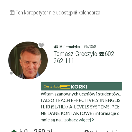
Ten korepetytor nie udostępnił kalendarza
#67358
Matematyka
Tomasz Greczyło ☎️602
262 111
Certyfikat
Witam szanownych uczniów i studentów..
I ALSO TEACH EFFECTIVELY IN ENGLIS
H. IB (SL/HL) / A-LEVELS SYSTEMS. PEŁ
NE DANE KONTAKTOWE i informacje o
mnie są na...
zobacz więcej
5,0