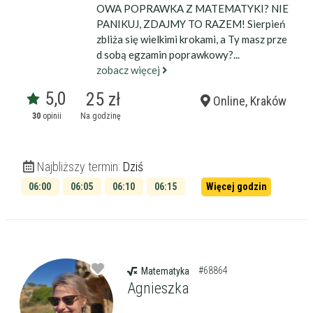
OWA POPRAWKA Z MATEMATYKI? NIE
PANIKUJ, ZDAJMY TO RAZEM! Sierpień
zbliża się wielkimi krokami, a Ty masz prze
d sobą egzamin poprawkowy?...
zobacz więcej
5,0
25 zł
Online, Kraków
30
opinii
Na godzinę
Najbliższy termin:
Dziś
06:00
06:05
06:10
06:15
Więcej godzin
06:20
06:25
#68864
Matematyka
Agnieszka