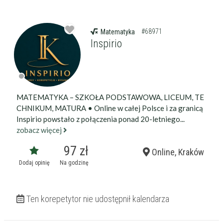
#68971
Matematyka
Inspirio
MATEMATYKA – SZKOŁA PODSTAWOWA, LICEUM, TE
CHNIKUM, MATURA • Online w całej Polsce i za granicą
Filtry
Inspirio powstało z połączenia ponad 20-letniego...
zobacz więcej
97 zł
Szukaj w promieniu
km
Online, Kraków
Dodaj opinię
Na godzinę
Moja lokalizacja
Ten korepetytor nie udostępnił kalendarza
Maksymalna cena
zł/60min.