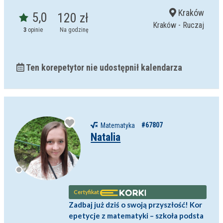
Kraków
5,0
120 zł
Kraków - Ruczaj
3
opinie
Na godzinę
Ten korepetytor nie udostępnił kalendarza
#67807
Matematyka
Natalia
Certyfikat
Zadbaj już dziś o swoją przyszłość! Kor
epetycje z matematyki – szkoła podsta