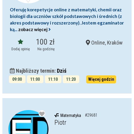
Oferuję korepetycje online z matematyki, chemii oraz
biologii dla uczniów szkół podstawowych i średnich (z
akres podstawowy i rozszerzony). Jestem egzaminator
ką...
zobacz więcej
100 zł
Online, Kraków
Dodaj opinię
Na godzinę
Najbliższy termin:
Dziś
09:00
11:00
11:10
11:20
Więcej godzin
11:30
11:40
#29681
Matematyka
Piotr