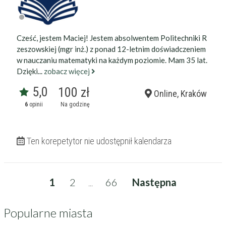
Cześć, jestem Maciej! Jestem absolwentem Politechniki R
zeszowskiej (mgr inż.) z ponad 12-letnim doświadczeniem
w nauczaniu matematyki na każdym poziomie. Mam 35 lat.
Dzięki...
zobacz więcej
5,0
100 zł
Online, Kraków
6
opinii
Na godzinę
Ten korepetytor nie udostępnił kalendarza
1
2
66
Następna
...
Popularne miasta