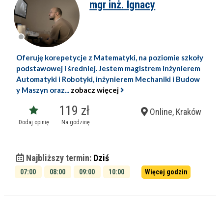
mgr inż. Ignacy
Oferuję korepetycje z Matematyki, na poziomie szkoły
podstawowej i średniej. Jestem magistrem inżynierem
Automatyki i Robotyki, inżynierem Mechaniki i Budow
y Maszyn oraz...
zobacz więcej
119 zł
Online, Kraków
Dodaj opinię
Na godzinę
Najbliższy termin:
Dziś
07:00
08:00
09:00
10:00
Więcej godzin
11:00
12:00