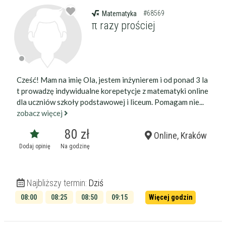
#68569
Matematyka
π razy prościej
Cześć! Mam na imię Ola, jestem inżynierem i od ponad 3 la
t prowadzę indywidualne korepetycje z matematyki online
dla uczniów szkoły podstawowej i liceum. Pomagam nie...
zobacz więcej
80 zł
Online, Kraków
Dodaj opinię
Na godzinę
Najbliższy termin:
Dziś
08:00
08:25
08:50
09:15
Więcej godzin
09:40
10:05