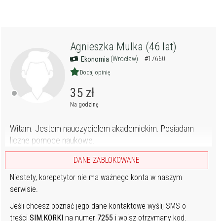
Agnieszka Mulka (46 lat)
(Wrocław)
#17660
Ekonomia
Dodaj opinię
35 zł
Na godzinę
Witam. Jestem nauczycielem akademickim. Posiadam
liczne pomoce naukowe.
DANE ZABLOKOWANE
Niestety, korepetytor nie ma ważnego konta w naszym
serwisie.
Jeśli chcesz poznać jego dane kontaktowe wyślij SMS o
treści
SIM.KORKI
na numer
7255
i wpisz otrzymany kod.