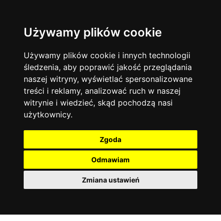
Używamy plików cookie
Język angielski
Warszawa
13744
19470
Matematyka
Korepetycje
Używamy plików cookie i innych technologii
12928
14836
Online
śledzenia, aby poprawić jakość przeglądania
Chemia
4886
naszej witryny, wyświetlać spersonalizowane
Kraków
7753
Język niemiecki
4307
treści i reklamy, analizować ruch w naszej
Wrocław
6521
witrynie i wiedzieć, skąd pochodzą nasi
Język polski
3426
użytkownicy.
Poznań
6395
Fizyka
2640
Łódź
3511
Język francuski
2145
Zgoda
Gdańsk
2075
Odmawiam
Zmiana ustawień