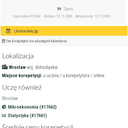
Zgłoś
Ogłoszenie #17660
Dodano: 12.11.2009
Aktualizacja: 12.11.2009
Umów lekcję
Ten korepetytor nie udostępnił kalendarza
Lokalizacja
Wrocław
woj. dolnośląskie
Miejsce korepetycji:
u ucznia / u korepetytora / online
Uczę również
Wrocław
Mikroekonomia (#17662)
Statystyka (#17661)
Średnie ceny korepetycji