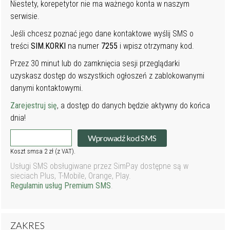
Niestety, korepetytor nie ma ważnego konta w naszym
serwisie.
Jeśli chcesz poznać jego dane kontaktowe wyślij SMS o
treści
SIM.KORKI
na numer
7255
i wpisz otrzymany kod.
Przez 30 minut lub do zamknięcia sesji przeglądarki
uzyskasz dostęp do wszystkich ogłoszeń z zablokowanymi
danymi kontaktowymi.
Zarejestruj się
, a dostęp do danych będzie aktywny do końca
dnia!
Wprowadź kod SMS
Koszt smsa 2 zł (z VAT).
Usługi SMS obsługiwane przez SimPay dostępne są w
sieciach Plus, T-Mobile, Orange, Play.
Regulamin usług Premium SMS
.
ZAKRES