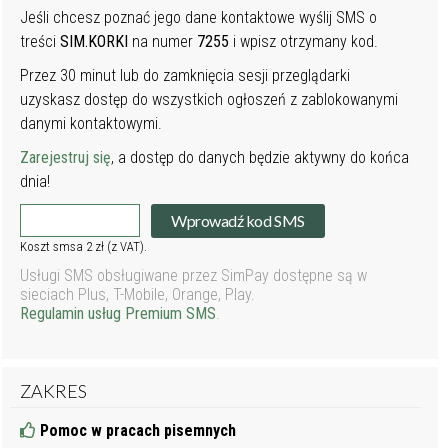
Jeśli chcesz poznać jego dane kontaktowe wyślij SMS o
treści
SIM.KORKI
na numer
7255
i wpisz otrzymany kod.
Przez 30 minut lub do zamknięcia sesji przeglądarki
uzyskasz dostęp do wszystkich ogłoszeń z zablokowanymi
danymi kontaktowymi.
Zarejestruj się
, a dostęp do danych będzie aktywny do końca
dnia!
Wprowadź kod SMS
Koszt smsa 2 zł (z VAT).
Usługi SMS obsługiwane przez SimPay dostępne są w
sieciach Plus, T-Mobile, Orange, Play.
Regulamin usług Premium SMS
.
ZAKRES
Pomoc w pracach pisemnych