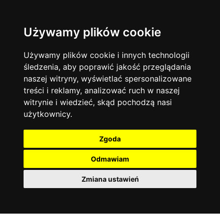
Używamy plików cookie
Język angielski
Warszawa
13744
19470
Matematyka
Korepetycje
Używamy plików cookie i innych technologii
12927
14835
Online
śledzenia, aby poprawić jakość przeglądania
Chemia
4886
naszej witryny, wyświetlać spersonalizowane
Kraków
7753
Język niemiecki
4307
treści i reklamy, analizować ruch w naszej
Wrocław
6521
witrynie i wiedzieć, skąd pochodzą nasi
Język polski
3426
użytkownicy.
Poznań
6395
Fizyka
2640
Łódź
3511
Język francuski
2145
Zgoda
Gdańsk
2075
Odmawiam
Zmiana ustawień