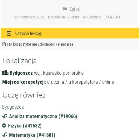
Zgłoś
Ogłoszenie #19065
Dodano: 04.09.2009
Aktualizacja: 07.04.2011
Umów lekcję
Ten korepetytor nie udostępnił kalendarza
Lokalizacja
Bydgoszcz
woj. kujawsko-pomorskie
Miejsce korepetycji:
u ucznia / u korepetytora / online
Uczę również
Bydgoszcz
Analiza matematyczna (#19066)
Fizyka (#41682)
Matematyka (#41681)