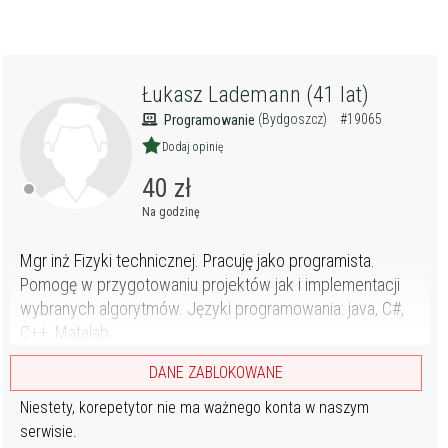
Łukasz Lademann (41 lat)
(Bydgoszcz)
#19065
Programowanie
Dodaj opinię
40 zł
Na godzinę
Mgr inż Fizyki technicznej. Pracuję jako programista.
Pomogę w przygotowaniu projektów jak i implementacji
wybranych algorytmów. Języki programowania: java, C#,
C++, Matalab
DANE ZABLOKOWANE
Niestety, korepetytor nie ma ważnego konta w naszym
serwisie.