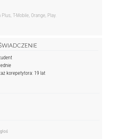
lus, T-Mobile, Orange, Play.
ŚWIADCZENIE
udent
ednie
aż korepetytora: 19 lat
głoś