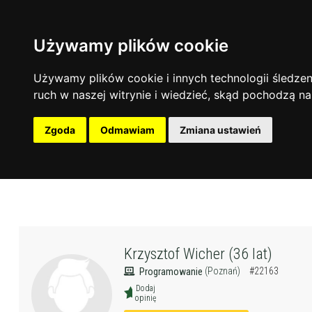
Używamy plików cookie
Używamy plików cookie i innych technologii śledzeni
ruch w naszej witrynie i wiedzieć, skąd pochodzą na
Zgoda
Odmawiam
Zmiana ustawień
Krzysztof Wicher (36 lat)
(Poznań)
#22163
Programowanie
Dodaj
opinię