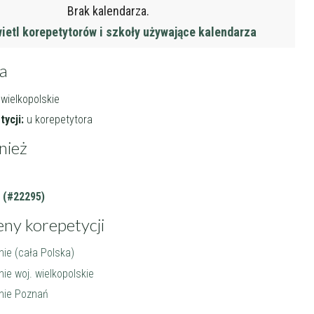
Brak kalendarza.
etl korepetytorów i szkoły używające kalendarza
ja
 wielkopolskie
ycji:
u korepetytora
nież
 (#22295)
eny korepetycji
ie (cała Polska)
e woj. wielkopolskie
nie Poznań