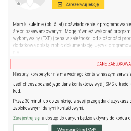
Zarezerwuj lekcję
Mam kilkuletnie (ok. 6 lat) doświadczenie z programow
średniozaawansowanym. Mogę również wykonać program na
wykonywalny (EXE) (cena w zależności od złożoności prog
dodatkową opłatą zrobić dokumentację. Języki programowa
nie...
DANE ZABLOKOW
Niestety, korepetytor nie ma ważnego konta w naszym serwisi
Jeśli chcesz poznać jego dane kontaktowe wyślij SMS o treści
kod.
Przez 30 minut lub do zamknięcia sesji przeglądarki uzyskasz
zablokowanymi danymi kontaktowymi.
Zarejestruj się
, a dostęp do danych będzie aktywny do końca dn
Wprowadź kod SMS