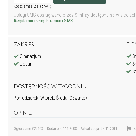
Koszt smsa 2 zł (z VAT).
Usługi SMS obsługiwane przez SimPay dostępne są w sieciach P
Regulamin usług Premium SMS
.
ZAKRES
DO
Gimnazjum
St
Liceum
Śr
St
DOSTĘPNOŚĆ W TYGODNIU
Poniedziałek, Wtorek, Środa, Czwartek
OPINIE
Z
Ogłoszenie #22163
Dodano: 07.11.2008
Aktualizacja: 24.11.2011