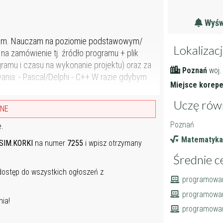
Wyświ
aniem. Nauczam na poziomie podstawowym/
Lokalizac
 zamówienie tj. źródło programu + plik
ramu i czasu na wykonanie projektu) oraz za
Poznań
woj.
nia: - Pascal/Delphi - C++ W razie gdybym
Miejsce korepet
Uczę rów
ANE
Poznań
e.
Matematyka
SIM.KORKI
na numer
7255
i wpisz otrzymany
Średnie c
 dostęp do wszystkich ogłoszeń z
programowan
programowani
ia!
programowa