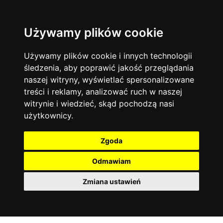
Używamy plików cookie
Język angielski
Warszawa
13744
19476
Matematyka
Korepetycje
Używamy plików cookie i innych technologii
12928
14838
Online
śledzenia, aby poprawić jakość przeglądania
Chemia
4886
naszej witryny, wyświetlać spersonalizowane
Kraków
7753
Język niemiecki
4307
treści i reklamy, analizować ruch w naszej
Wrocław
6521
witrynie i wiedzieć, skąd pochodzą nasi
Język polski
3426
użytkownicy.
Poznań
6396
Fizyka
2640
Łódź
3513
Język francuski
2145
Zgoda
Gdańsk
2075
Odmawiam
Zmiana ustawień