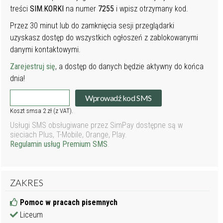
treści
SIM.KORKI
na numer
7255
i wpisz otrzymany kod.
Przez 30 minut lub do zamknięcia sesji przeglądarki
uzyskasz dostęp do wszystkich ogłoszeń z zablokowanymi
danymi kontaktowymi.
Zarejestruj się
, a dostęp do danych będzie aktywny do końca
dnia!
Wprowadź kod SMS
Koszt smsa 2 zł (z VAT).
Usługi SMS obsługiwane przez SimPay dostępne są w
sieciach Plus, T-Mobile, Orange, Play.
Regulamin usług Premium SMS
.
ZAKRES
Pomoc w pracach pisemnych
Liceum