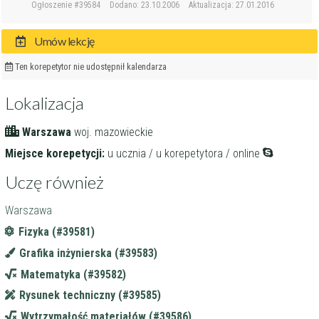
Ogłoszenie #39584
Dodano: 23.10.2006
Aktualizacja: 27.01.2016
Umów lekcję
Ten korepetytor nie udostępnił kalendarza
Lokalizacja
Warszawa
woj. mazowieckie
Miejsce korepetycji:
u ucznia / u korepetytora / online
Uczę również
Warszawa
Fizyka (#39581)
Grafika inżynierska (#39583)
Matematyka (#39582)
Rysunek techniczny (#39585)
Wytrzymałość materiałów (#39586)