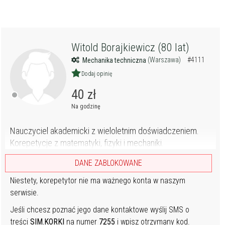
Witold Borajkiewicz (80 lat)
(Warszawa)
#4111
Mechanika techniczna
Dodaj opinię
40 zł
Na godzinę
Nauczyciel akademicki z wieloletnim doświadczeniem.
Korepetycje z matematyki, fizyki i mechaniki.
DANE ZABLOKOWANE
Niestety, korepetytor nie ma ważnego konta w naszym
serwisie.
Jeśli chcesz poznać jego dane kontaktowe wyślij SMS o
treści
SIM.KORKI
na numer
7255
i wpisz otrzymany kod.