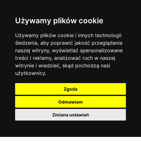
Używamy plików cookie
Język angielski
Warszawa
13744
19470
Matematyka
Korepetycje
Używamy plików cookie i innych technologii
12928
14836
Online
śledzenia, aby poprawić jakość przeglądania
Chemia
4886
naszej witryny, wyświetlać spersonalizowane
Kraków
7753
Język niemiecki
4307
treści i reklamy, analizować ruch w naszej
Wrocław
6521
witrynie i wiedzieć, skąd pochodzą nasi
Język polski
3426
użytkownicy.
Poznań
6395
Fizyka
2640
Łódź
3511
Język francuski
2145
Zgoda
Gdańsk
2075
Odmawiam
Zmiana ustawień