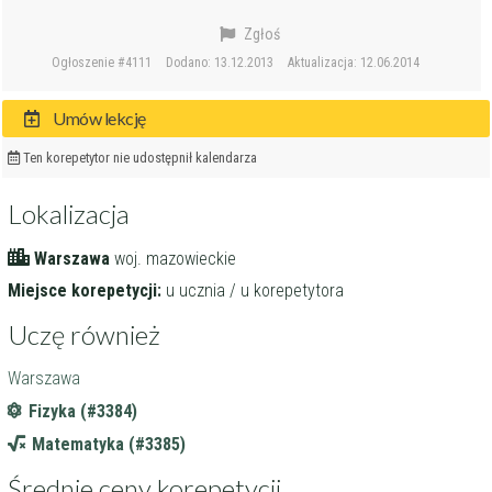
Zgłoś
Ogłoszenie #4111
Dodano: 13.12.2013
Aktualizacja: 12.06.2014
Umów lekcję
Ten korepetytor nie udostępnił kalendarza
Lokalizacja
Warszawa
woj. mazowieckie
Miejsce korepetycji:
u ucznia / u korepetytora
Uczę również
Warszawa
Fizyka (#3384)
Matematyka (#3385)
Średnie ceny korepetycji