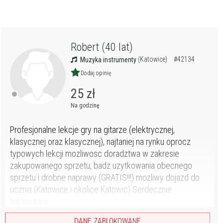
Robert (40 lat)
(Katowice)
#42134
Muzyka instrumenty
Dodaj opinię
25 zł
Na godzinę
Profesjonalne lekcje gry na gitarze (elektrycznej,
klasycznej oraz klasycznej), najtaniej na rynku oprocz
typowych lekcji mozliwosc doradztwa w zakresie
zakupowanego sprzetu, badz uzytkowania obecnego
sprzetu i drobne naprawy (GRATIS!!!) mozliwy dojazd do
ucznia (Katowice i okolice Katowic) Serdecznie
zapraszam
DANE ZABLOKOWANE