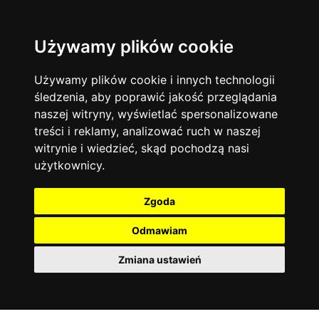
Używamy plików cookie
Język angielski
Warszawa
13744
19470
Matematyka
Korepetycje
Używamy plików cookie i innych technologii
12927
14835
Online
śledzenia, aby poprawić jakość przeglądania
Chemia
4886
naszej witryny, wyświetlać spersonalizowane
Kraków
7753
Język niemiecki
4307
treści i reklamy, analizować ruch w naszej
Wrocław
6521
witrynie i wiedzieć, skąd pochodzą nasi
Język polski
3426
użytkownicy.
Poznań
6395
Fizyka
2640
Łódź
3511
Język francuski
2145
Zgoda
Gdańsk
2075
Odmawiam
Zmiana ustawień