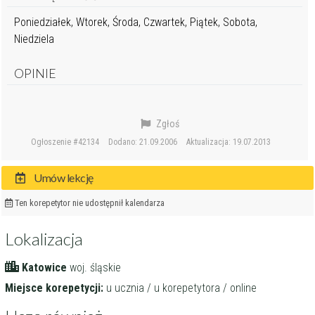
Poniedziałek, Wtorek, Środa, Czwartek, Piątek, Sobota,
Niedziela
OPINIE
Zgłoś
Ogłoszenie #42134
Dodano: 21.09.2006
Aktualizacja: 19.07.2013
Umów lekcję
Ten korepetytor nie udostępnił kalendarza
Lokalizacja
Katowice
woj. śląskie
Miejsce korepetycji:
u ucznia / u korepetytora / online