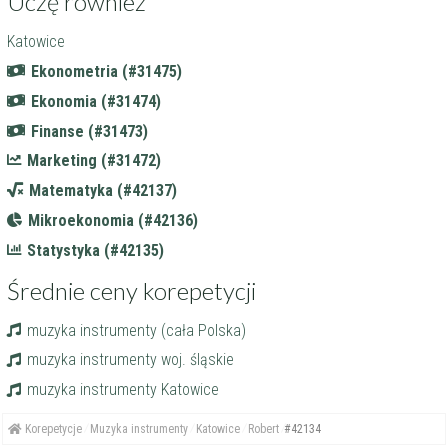
Uczę również
Katowice
Ekonometria (#31475)
Ekonomia (#31474)
Finanse (#31473)
Marketing (#31472)
Matematyka (#42137)
Mikroekonomia (#42136)
Statystyka (#42135)
Średnie ceny korepetycji
muzyka instrumenty (cała Polska)
muzyka instrumenty woj. śląskie
muzyka instrumenty Katowice
Korepetycje
Muzyka instrumenty
Katowice
Robert
#42134