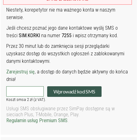
Niestety, korepetytor nie ma ważnego konta w naszym
serwisie.
Jeśli chcesz poznać jego dane kontaktowe wyślij SMS o
treści
SIM.KORKI
na numer
7255
i wpisz otrzymany kod.
Przez 30 minut lub do zamknięcia sesji przeglądarki
uzyskasz dostęp do wszystkich ogłoszeń z zablokowanymi
danymi kontaktowymi.
Zarejestruj się
, a dostęp do danych będzie aktywny do końca
dnia!
Wprowadź kod SMS
Koszt smsa 2 zł (z VAT).
Usługi SMS obsługiwane przez SimPay dostępne są w
sieciach Plus, T-Mobile, Orange, Play.
Regulamin usług Premium SMS
.