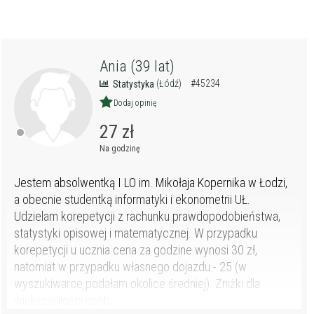
Ania (39 lat)
(Łódź)
#45234
Statystyka
Dodaj opinię
27 zł
Na godzinę
Jestem absolwentką I LO im. Mikołaja Kopernika w Łodzi,
a obecnie studentką informatyki i ekonometrii UŁ.
Udzielam korepetycji z rachunku prawdopodobieństwa,
statystyki opisowej i matematycznej. W przypadku
korepetycji u ucznia cena za godzine wynosi 30 zł,
natomiat w przypadku własnego dojazdu - 25 (w
wyszukiwarce podałam okolice średniej). Zniżki dla
większej ilości osób.