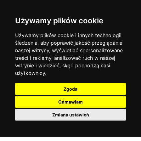
Używamy plików cookie
Język angielski
Warszawa
13742
19470
Matematyka
Korepetycje
Używamy plików cookie i innych technologii
12927
14833
Online
śledzenia, aby poprawić jakość przeglądania
Chemia
4886
naszej witryny, wyświetlać spersonalizowane
Kraków
7753
Język niemiecki
4307
treści i reklamy, analizować ruch w naszej
Wrocław
6519
witrynie i wiedzieć, skąd pochodzą nasi
Język polski
3426
użytkownicy.
Poznań
6394
Fizyka
2640
Łódź
3511
Język francuski
2145
Zgoda
Gdańsk
2075
Odmawiam
Zmiana ustawień