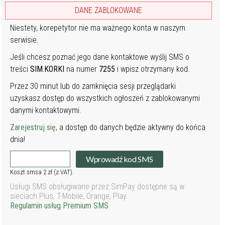
DANE ZABLOKOWANE
Niestety, korepetytor nie ma ważnego konta w naszym
serwisie.
Jeśli chcesz poznać jego dane kontaktowe wyślij SMS o
treści
SIM.KORKI
na numer
7255
i wpisz otrzymany kod.
Przez 30 minut lub do zamknięcia sesji przeglądarki
uzyskasz dostęp do wszystkich ogłoszeń z zablokowanymi
danymi kontaktowymi.
Zarejestruj się
, a dostęp do danych będzie aktywny do końca
dnia!
Wprowadź kod SMS
Koszt smsa 2 zł (z VAT).
Usługi SMS obsługiwane przez SimPay dostępne są w
sieciach Plus, T-Mobile, Orange, Play.
Regulamin usług Premium SMS
.