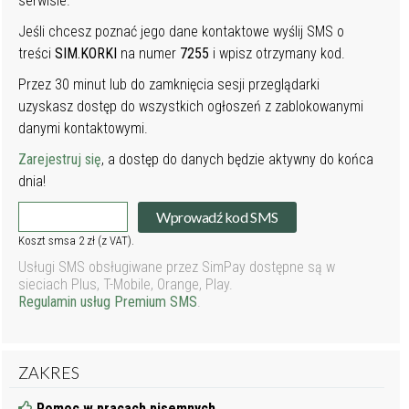
serwisie.
Jeśli chcesz poznać jego dane kontaktowe wyślij SMS o
treści
SIM.KORKI
na numer
7255
i wpisz otrzymany kod.
Przez 30 minut lub do zamknięcia sesji przeglądarki
uzyskasz dostęp do wszystkich ogłoszeń z zablokowanymi
danymi kontaktowymi.
Zarejestruj się
, a dostęp do danych będzie aktywny do końca
dnia!
Wprowadź kod SMS
Koszt smsa 2 zł (z VAT).
Usługi SMS obsługiwane przez SimPay dostępne są w
sieciach Plus, T-Mobile, Orange, Play.
Regulamin usług Premium SMS
.
ZAKRES
Pomoc w pracach pisemnych