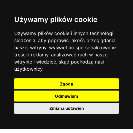
Używamy plików cookie
Język angielski
Warszawa
13745
19478
Matematyka
Korepetycje
Używamy plików cookie i innych technologii
12928
14838
Online
śledzenia, aby poprawić jakość przeglądania
Chemia
4885
naszej witryny, wyświetlać spersonalizowane
Kraków
7753
Język niemiecki
4307
treści i reklamy, analizować ruch w naszej
Wrocław
6521
witrynie i wiedzieć, skąd pochodzą nasi
Język polski
3426
użytkownicy.
Poznań
6399
Fizyka
2640
Łódź
3513
Język francuski
2145
Zgoda
Gdańsk
2075
Odmawiam
Zmiana ustawień