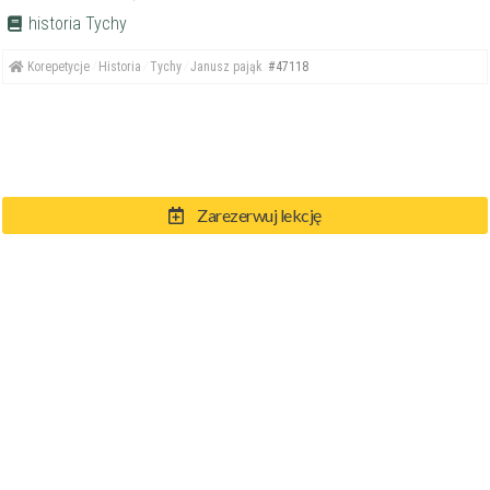
historia Tychy
Korepetycje
Historia
Tychy
Janusz pająk
#47118
Zarezerwuj lekcję