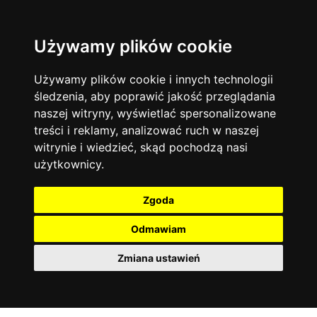
Używamy plików cookie
Język angielski
Warszawa
13744
19474
Matematyka
Korepetycje
Używamy plików cookie i innych technologii
12928
14837
Online
śledzenia, aby poprawić jakość przeglądania
Chemia
4886
naszej witryny, wyświetlać spersonalizowane
Kraków
7753
Język niemiecki
4307
treści i reklamy, analizować ruch w naszej
Wrocław
6521
witrynie i wiedzieć, skąd pochodzą nasi
Język polski
3426
użytkownicy.
Poznań
6395
Fizyka
2640
Łódź
3512
Język francuski
2145
Zgoda
Gdańsk
2075
Odmawiam
Zmiana ustawień