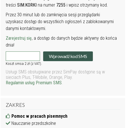
treści
SIM.KORKI
na numer
7255
i wpisz otrzymany kod.
Przez 30 minut lub do zamknięcia sesji przeglądarki
uzyskasz dostęp do wszystkich ogłoszeń z zablokowanymi
danymi kontaktowymi.
Zarejestruj się
, a dostęp do danych będzie aktywny do końca
dnia!
Wprowadź kod SMS
Koszt smsa 2 zł (z VAT).
Usługi SMS obsługiwane przez SimPay dostępne są w
sieciach Plus, T-Mobile, Orange, Play.
Regulamin usług Premium SMS
.
ZAKRES
Pomoc w pracach pisemnych
Nauczanie przedszkolne