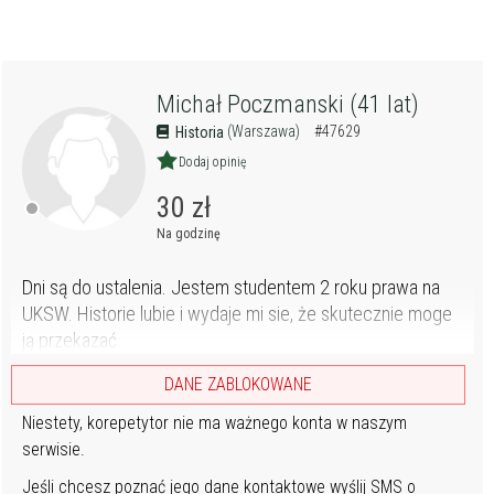
Michał Poczmanski (41 lat)
(Warszawa)
#47629
Historia
Dodaj opinię
30 zł
Na godzinę
Dni są do ustalenia. Jestem studentem 2 roku prawa na
UKSW. Historie lubie i wydaje mi sie, że skutecznie moge
ją przekazać.
DANE ZABLOKOWANE
Niestety, korepetytor nie ma ważnego konta w naszym
serwisie.
Jeśli chcesz poznać jego dane kontaktowe wyślij SMS o