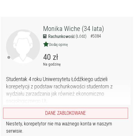
Monika Wiche (34 lata)
(Łódź)
#5084
Rachunkowość
Dodaj opinię
40 zł
Na godzinę
Studentak 4 roku Uniwersytetu Łódźkiego udzieli
korepetycji z podstaw rachunkowości studentom z
wydziału zarzadzania jak również ekonomiczno
socjologicznego UŁ.
DANE ZABLOKOWANE
Niestety, korepetytor nie ma ważnego konta w naszym
serwisie.