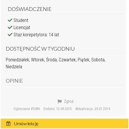
DOŚWIADCZENIE
Student
Licencjat
Staż korepetytora: 14 lat
DOSTĘPNOŚĆ W TYGODNIU
Poniedziałek, Wtorek, Środa, Czwartek, Piątek, Sobota,
Niedziela
OPINIE
Zgłoś
Ogłoszenie #5084
Dodano: 12.09.2013
Aktualizacja: 29.01.2014
Umów lekcję