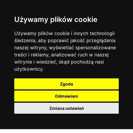
Używamy plików cookie
Język angielski
Warszawa
13744
19475
Matematyka
Korepetycje
Używamy plików cookie i innych technologii
12928
14837
Online
śledzenia, aby poprawić jakość przeglądania
Chemia
4886
naszej witryny, wyświetlać spersonalizowane
Kraków
7753
Język niemiecki
4307
treści i reklamy, analizować ruch w naszej
Wrocław
6521
witrynie i wiedzieć, skąd pochodzą nasi
Język polski
3426
użytkownicy.
Poznań
6396
Fizyka
2640
Łódź
3513
Język francuski
2145
Zgoda
Gdańsk
2075
Odmawiam
Zmiana ustawień