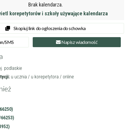
Brak kalendarza.
etl korepetytorów i szkoły używające kalendarza
Skopiuj link do ogłoszenia do schowka
on
/SMS
Napisz
wiadomość
a
j. podlaskie
ycji:
u ucznia / u korepetytora / online
nież
66250)
#66253)
3952)