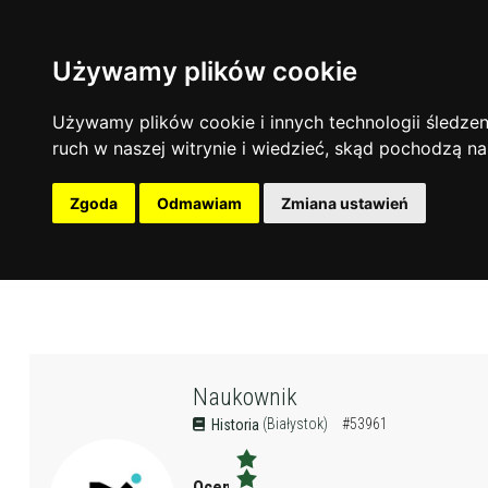
Używamy plików cookie
Używamy plików cookie i innych technologii śledzeni
ruch w naszej witrynie i wiedzieć, skąd pochodzą na
Zgoda
Odmawiam
Zmiana ustawień
Naukownik
(Białystok)
#53961
Historia
Ocena: