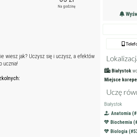
Na godzinę
Wyświ
Tel
ef
ie wiesz jak? Uczysz się i uczysz, a efektów
Lokalizacj
o ucznia!
Białystok
wo
zkolnych:
Miejsce korepet
Uczę rów
Białystok
Anatomia (#
Biochemia (
Biologia (#5