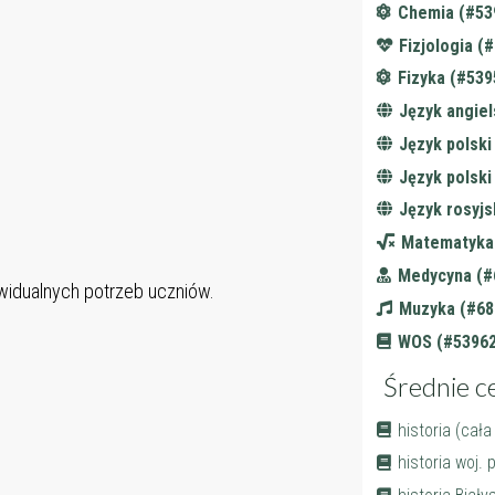
Chemia (#53
Fizjologia (
Fizyka (#539
Język angiel
Język polski
Język polsk
Język rosyjs
Matematyka
Medycyna (#
widualnych potrzeb uczniów.
Muzyka (#68
WOS (#53962
Średnie c
historia (cała
historia woj. 