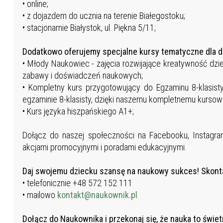
• online;
• z dojazdem do ucznia na terenie Białegostoku;
• stacjonarnie Białystok, ul. Piękna 5/11;
Dodatkowo oferujemy specjalne
kursy tematyczne dla dz
• Młody Naukowiec - zajęcia rozwijające kreatywność dzi
zabawy i doświadczeń naukowych;
• Kompletny kurs przygotowujący do Egzaminu 8-klasis
egzaminie 8-klasisty, dzięki naszemu kompletnemu kursowi
• Kurs języka hiszpańskiego A1+;
Dołącz do naszej społeczności na Facebooku, Instagram
akcjami promocyjnymi i poradami edukacyjnymi.
Daj swojemu dziecku szansę na naukowy sukces! Skontakt
• telefonicznie +48 572 152 111
• mailowo
kontakt@naukownik.pl
Dołącz do Naukownika i przekonaj się, że nauka to świe