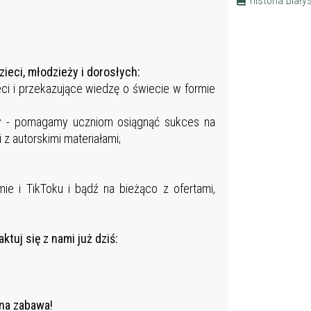
historia Biały
ieci, młodzieży i dorosłych:
eci i przekazujące wiedzę o świecie w formie
ty - pomagamy uczniom osiągnąć sukces na
 z autorskimi materiałami;
ie i TikToku i bądź na bieżąco z ofertami,
uj się z nami już dziś:
tna zabawa!