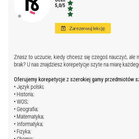
5,0/5,0
Zarezerwuj lekcję
Znasz to uczucie, kiedy chcesz się czegoś nauczyć, ale n
brak? U nas znajdziesz korepetycje szyte na miarę każdeg
Oferujemy korepetycje z szerokiej gamy przedmiotów s
• Język polski;
• Historia;
• WOS;
• Geografia;
• Matematyka;
• Informatyka;
• Fizyka;
• Chemia;