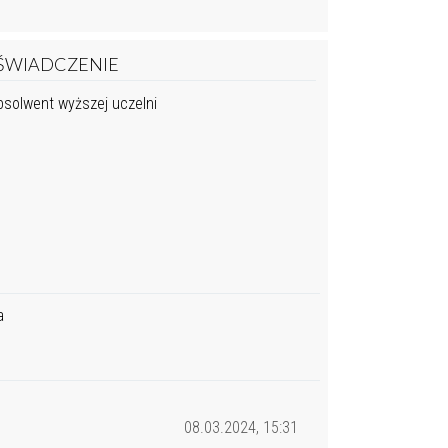
ŚWIADCZENIE
solwent wyższej uczelni
a
08.03.2024, 15:31