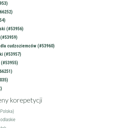
953)
#66252)
54)
ski (#53956)
 (#53959)
i dla cudzoziemców (#53960)
ki (#53957)
 (#53955)
66251)
035)
)
eny korepetycji
 Polska)
podlaskie