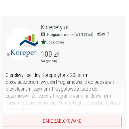
Korepetytor
(Warszawa)
#54917
Programowanie
Dodaj opinię
100 zł
Na godzinę
Cierpliwy i solidny Korepetytor z 20-letnim
doświadczeniem wyjaśni Programowanie od podstaw i
przystępnym językiem. Przygotowuję także do
Egzaminów i Zaliczeń z Programowania na dowolnym
poziomie zaawansowania. Korepetycje prowadzę również
z powodzeniem zdalnie ;-) Zapraszam :)
DANE ZABLOKOWANE