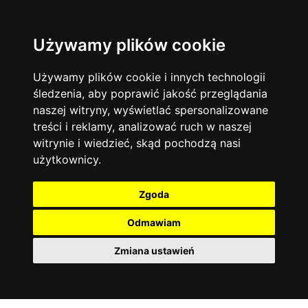
Używamy plików cookie
Język angielski
Warszawa
13742
19470
Matematyka
Korepetycje
Używamy plików cookie i innych technologii
12927
14833
Online
śledzenia, aby poprawić jakość przeglądania
Chemia
4886
naszej witryny, wyświetlać spersonalizowane
Kraków
7753
Język niemiecki
4307
treści i reklamy, analizować ruch w naszej
Wrocław
6519
witrynie i wiedzieć, skąd pochodzą nasi
Język polski
3426
użytkownicy.
Poznań
6394
Fizyka
2640
Łódź
3511
Język francuski
2145
Zgoda
Gdańsk
2075
Odmawiam
Zmiana ustawień