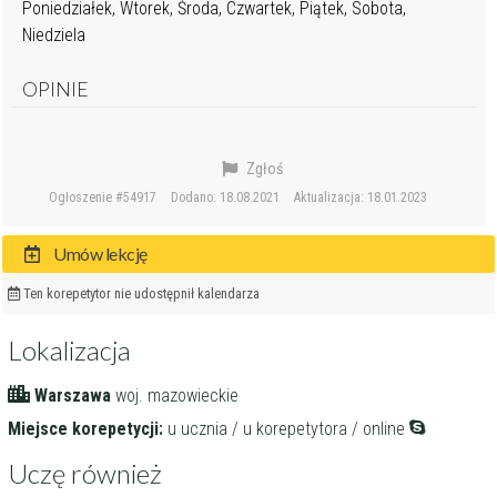
Poniedziałek, Wtorek, Środa, Czwartek, Piątek, Sobota,
Niedziela
OPINIE
Zgłoś
Ogłoszenie #54917
Dodano: 18.08.2021
Aktualizacja: 18.01.2023
Umów lekcję
Ten korepetytor nie udostępnił kalendarza
Lokalizacja
Warszawa
woj. mazowieckie
Miejsce korepetycji:
u ucznia / u korepetytora / online
Uczę również