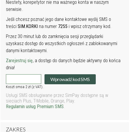
Niestety, korepetytor nie ma ważnego konta w naszym
serwisie.
Jeśli chcesz poznać jego dane kontaktowe wyślij SMS o
treści
SIM.KORKI
na numer
7255
i wpisz otrzymany kod.
Przez 30 minut lub do zamknięcia sesji przeglądarki
uzyskasz dostęp do wszystkich ogłoszeń z zablokowanymi
danymi kontaktowymi.
Zarejestruj się
, a dostęp do danych będzie aktywny do końca
dnia!
Wprowadź kod SMS
Koszt smsa 2 zł (z VAT).
Usługi SMS obsługiwane przez SimPay dostępne są w
sieciach Plus, T-Mobile, Orange, Play.
Regulamin usług Premium SMS
.
ZAKRES