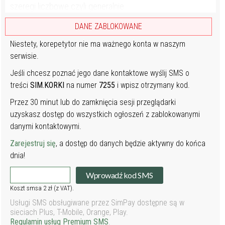
szeregi liczbowe czyli generalnie...
DANE ZABLOKOWANE
Niestety, korepetytor nie ma ważnego konta w naszym
serwisie.
Jeśli chcesz poznać jego dane kontaktowe wyślij SMS o
treści
SIM.KORKI
na numer
7255
i wpisz otrzymany kod.
Przez 30 minut lub do zamknięcia sesji przeglądarki
uzyskasz dostęp do wszystkich ogłoszeń z zablokowanymi
danymi kontaktowymi.
Zarejestruj się
, a dostęp do danych będzie aktywny do końca
dnia!
Wprowadź kod SMS
Koszt smsa 2 zł (z VAT).
Usługi SMS obsługiwane przez SimPay dostępne są w
sieciach Plus, T-Mobile, Orange, Play.
Regulamin usług Premium SMS
.