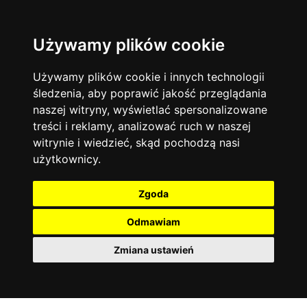
Używamy plików cookie
Język angielski
Warszawa
13744
19470
Matematyka
Korepetycje
Używamy plików cookie i innych technologii
12927
14835
Online
śledzenia, aby poprawić jakość przeglądania
Chemia
4886
naszej witryny, wyświetlać spersonalizowane
Kraków
7753
Język niemiecki
4307
treści i reklamy, analizować ruch w naszej
Wrocław
6521
witrynie i wiedzieć, skąd pochodzą nasi
Język polski
3426
użytkownicy.
Poznań
6395
Fizyka
2640
Łódź
3511
Język francuski
2145
Zgoda
Gdańsk
2075
Odmawiam
Zmiana ustawień