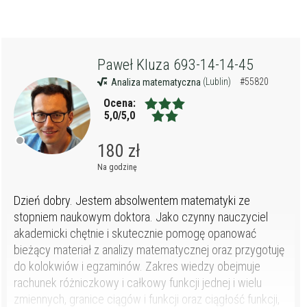
Paweł Kluza 693-14-14-45
(Lublin)
#55820
Analiza matematyczna
Ocena:
5,0/5,0
180 zł
Na godzinę
Dzień dobry. Jestem absolwentem matematyki ze
stopniem naukowym doktora. Jako czynny nauczyciel
akademicki chętnie i skutecznie pomogę opanować
bieżący materiał z analizy matematycznej oraz przygotuję
do kolokwiów i egzaminów. Zakres wiedzy obejmuje
rachunek różniczkowy i całkowy funkcji jednej i wielu
zmiennych, granice ciągów i funkcji oraz ciągłość funkcji,