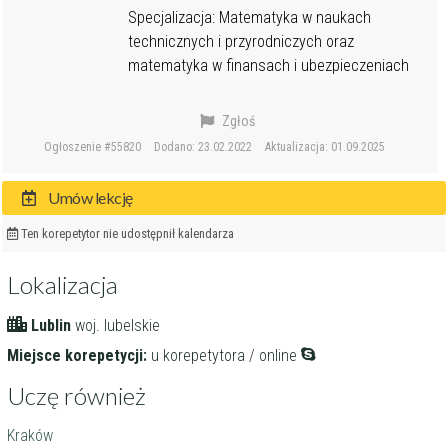
Specjalizacja: Matematyka w naukach
technicznych i przyrodniczych oraz
matematyka w finansach i ubezpieczeniach
Zgłoś
Ogłoszenie #55820
Dodano: 23.02.2022
Aktualizacja: 01.09.2025
Umów lekcję
Ten korepetytor nie udostępnił kalendarza
Lokalizacja
Lublin
woj. lubelskie
Miejsce korepetycji:
u korepetytora / online
Uczę również
Kraków