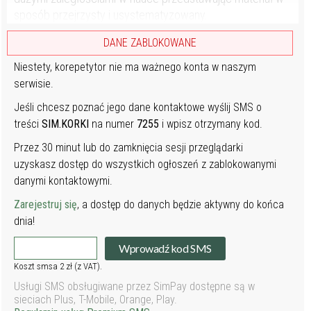
sposób przejrzysty i usystematyzowany.
DANE ZABLOKOWANE
Niestety, korepetytor nie ma ważnego konta w naszym
serwisie.
Jeśli chcesz poznać jego dane kontaktowe wyślij SMS o
treści
SIM.KORKI
na numer
7255
i wpisz otrzymany kod.
Przez 30 minut lub do zamknięcia sesji przeglądarki
uzyskasz dostęp do wszystkich ogłoszeń z zablokowanymi
danymi kontaktowymi.
Zarejestruj się
, a dostęp do danych będzie aktywny do końca
dnia!
Wprowadź kod SMS
Koszt smsa 2 zł (z VAT).
Usługi SMS obsługiwane przez SimPay dostępne są w
sieciach Plus, T-Mobile, Orange, Play.