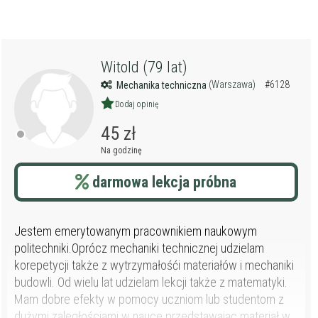
Witold (79 lat)
(Warszawa)
#6128
Mechanika techniczna
Dodaj opinię
45 zł
Na godzinę
darmowa lekcja próbna
Jestem emerytowanym pracownikiem naukowym
politechniki.Oprócz mechaniki technicznej udzielam
korepetycji także z wytrzymałośći materiałów i mechaniki
budowli. Od wielu lat udzielam lekcji także z matematyki.
Mam dobre efekty w pomocy uczniom lub studentom z
dużymi zaległościami w nauce przedstawając materiał w