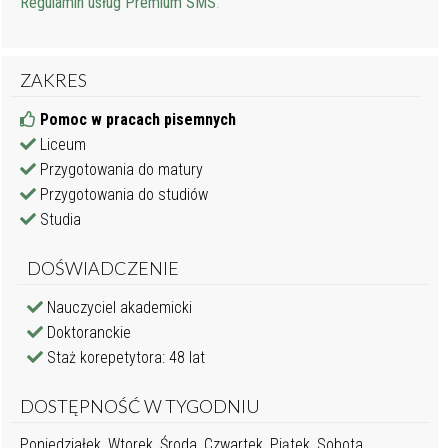
Regulamin usług Premium SMS
.
ZAKRES
Pomoc w pracach pisemnych
Liceum
Przygotowania do matury
Przygotowania do studiów
Studia
DOŚWIADCZENIE
Nauczyciel akademicki
Doktoranckie
Staż korepetytora: 48 lat
DOSTĘPNOŚĆ W TYGODNIU
Poniedziałek, Wtorek, Środa, Czwartek, Piątek, Sobota,