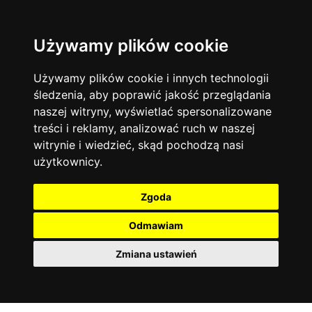
Używamy plików cookie
Język angielski
Warszawa
13744
19474
Matematyka
Korepetycje
Używamy plików cookie i innych technologii
12928
14837
Online
śledzenia, aby poprawić jakość przeglądania
Chemia
4886
naszej witryny, wyświetlać spersonalizowane
Kraków
7753
Język niemiecki
4307
treści i reklamy, analizować ruch w naszej
Wrocław
6521
witrynie i wiedzieć, skąd pochodzą nasi
Język polski
3426
użytkownicy.
Poznań
6395
Fizyka
2640
Łódź
3512
Język francuski
2145
Zgoda
Gdańsk
2075
Odmawiam
Zmiana ustawień