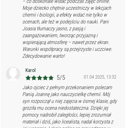
– co doskonale widać podczas zajęć online.
Moje dziecko chętnie uczestniczy w lekcjach
chemii i biologii, a efekty widać nie tylko w
ocenach, ale też w podejściu do nauki. Pani
Joasia tłumaczy jasno, z pasją i
zaangażowaniem, tworząc przyjazną i
wspierającą atmosferę – nawet przez ekran.
Warunki współpracy są przejrzyste i uczciwe.
Zdecydowanie warto!
Karol
5/5
01.04.2025, 13:32
Jako ojciec z pełnym przekonaniem polecam
Panią Joannę jako nauczycielkę chemii. Mój
syn rozpoczął u niej zajęcia w ósmej klasie, gdy
groziła mu ocena niedostateczna. Dzięki jej
pomocy nadrobił zaległości, lepiej zrozumiał
materiał i dziś, jako licealista, nadal korzysta z