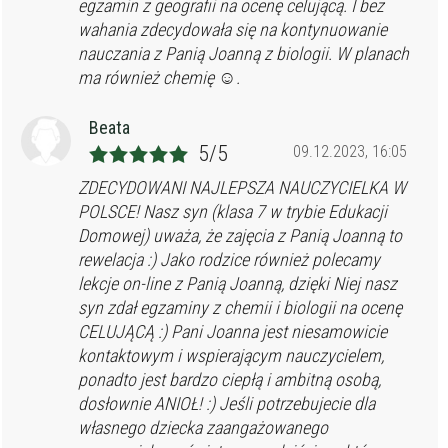
egzamin z geografii na ocenę celującą. I bez
wahania zdecydowała się na kontynuowanie
nauczania z Panią Joanną z biologii. W planach
ma również chemię ☺️.
Beata
5/5
09.12.2023, 16:05
ZDECYDOWANI NAJLEPSZA NAUCZYCIELKA W
POLSCE! Nasz syn (klasa 7 w trybie Edukacji
Domowej) uważa, że zajęcia z Panią Joanną to
rewelacja :) Jako rodzice również polecamy
lekcje on-line z Panią Joanną, dzięki Niej nasz
syn zdał egzaminy z chemii i biologii na ocenę
CELUJĄCĄ :) Pani Joanna jest niesamowicie
kontaktowym i wspierającym nauczycielem,
ponadto jest bardzo ciepłą i ambitną osobą,
dosłownie ANIOŁ! :) Jeśli potrzebujecie dla
własnego dziecka zaangażowanego