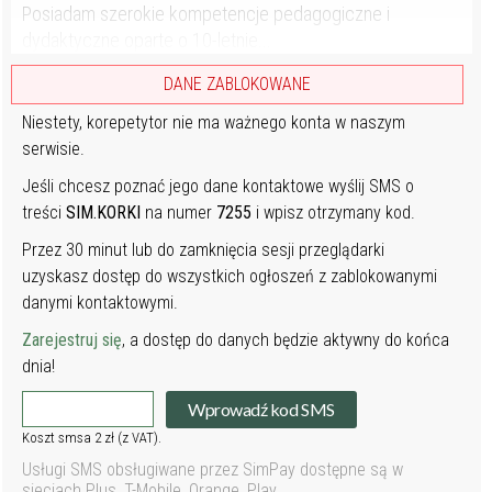
Posiadam szerokie kompetencje pedagogiczne i
dydaktyczne oparte o 10-letnie...
DANE ZABLOKOWANE
Niestety, korepetytor nie ma ważnego konta w naszym
serwisie.
Jeśli chcesz poznać jego dane kontaktowe wyślij SMS o
treści
SIM.KORKI
na numer
7255
i wpisz otrzymany kod.
Przez 30 minut lub do zamknięcia sesji przeglądarki
uzyskasz dostęp do wszystkich ogłoszeń z zablokowanymi
danymi kontaktowymi.
Zarejestruj się
, a dostęp do danych będzie aktywny do końca
dnia!
Wprowadź kod SMS
Koszt smsa 2 zł (z VAT).
Usługi SMS obsługiwane przez SimPay dostępne są w
sieciach Plus, T-Mobile, Orange, Play.