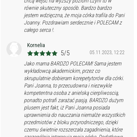
chcą wejsc na wyższy poziom czyni to w
równie skuteczny sposób. Bardzo bardzo
jestem wdzięczna, że moja córka trafila do Pani
Joanny. Pozdrawiam serdecznie i POLECAM z
całego serca !.
Kornelia
5/5
05.11.2023, 12:22
Jako mama BARDZO POLECAM! Sama jestem
wykładowcą akademickim, przez co
skrupulatnie dobieram korepetytorów dla córki.
Pani Joanna, to przecudowna i niezwykle
kompetentna osoba z anielską cierpliwoscią,
ponadto potrafi zarażać pasją. BARDZO dużym
plusem jest fakt, iż Pani Joanna posiada
uprawnienia do nauczania niemalże wszystkich
przedmiotów z bloku przyrodniczego, dzięki
czemu świetnie rozszerzała zagadnienia, które
szczególnie interesują moją córkę. Dodatkowo