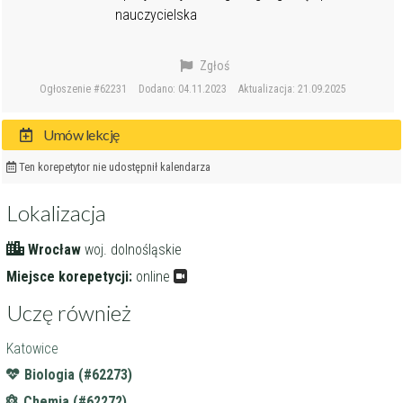
nauczycielska
Zgłoś
Ogłoszenie #62231
Dodano: 04.11.2023
Aktualizacja: 21.09.2025
Umów lekcję
Ten korepetytor nie udostępnił kalendarza
Lokalizacja
Wrocław
woj. dolnośląskie
Miejsce korepetycji:
online
Uczę również
Katowice
Biologia (#62273)
Chemia (#62272)