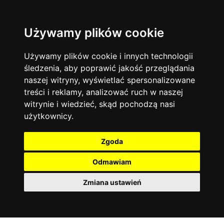
Używamy plików cookie
Język angielski
Warszawa
13742
19470
Matematyka
Korepetycje
Używamy plików cookie i innych technologii
12927
14833
Online
śledzenia, aby poprawić jakość przeglądania
Chemia
4886
naszej witryny, wyświetlać spersonalizowane
Kraków
7753
Język niemiecki
4307
treści i reklamy, analizować ruch w naszej
Wrocław
6519
witrynie i wiedzieć, skąd pochodzą nasi
Język polski
3426
użytkownicy.
Poznań
6394
Fizyka
2640
Łódź
3511
Język francuski
2145
Zgoda
Gdańsk
2075
Odmawiam
Zmiana ustawień