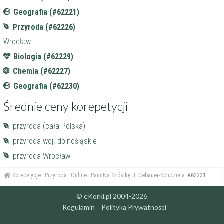
Geografia (#62221)
Przyroda (#62226)
Wrocław
Biologia (#62229)
Chemia (#62227)
Geografia (#62230)
Średnie ceny korepetycji
przyroda (cała Polska)
przyroda woj. dolnośląskie
przyroda Wrocław
Korepetycje
Przyroda
Online
Pani Na Szóstkę J. Gebauer-Kondziela
#62231
© eKorki.pl 2004-2026
Regulamin
Polityka Prywatności