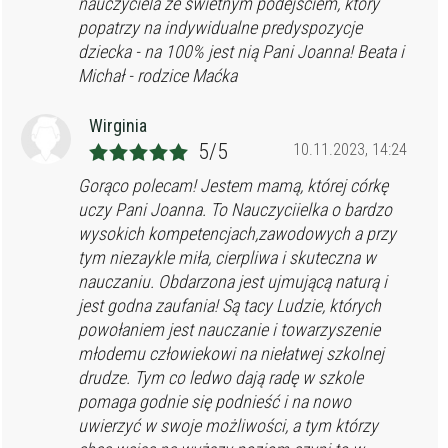
nauczyciela ze świetnym podejściem, który
popatrzy na indywidualne predyspozycje
dziecka - na 100% jest nią Pani Joanna! Beata i
Michał - rodzice Maćka
Wirginia
5/5
10.11.2023, 14:24
Gorąco polecam! Jestem mamą, której córkę
uczy Pani Joanna. To Nauczyciielka o bardzo
wysokich kompetencjach,zawodowych a przy
tym niezaykle miła, cierpliwa i skuteczna w
nauczaniu. Obdarzona jest ujmującą naturą i
jest godna zaufania! Są tacy Ludzie, których
powołaniem jest nauczanie i towarzyszenie
młodemu człowiekowi na niełatwej szkolnej
drudze. Tym co ledwo dają radę w szkole
pomaga godnie się podnieść i na nowo
uwierzyć w swoje możliwości, a tym którzy