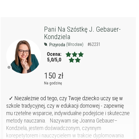
Pani Na Szóstkę J. Gebauer-
Kondziela
(Wrocław)
#62231
Przyroda
Ocena:
5,0/5,0
150 zł
Na godzinę
✓ Niezależnie od tego, czy Twoje dziecko uczy się w
szkole tradycyjnej, czy w edukacji domowej - zapewnię
mu rzetelne wsparcie, indywidualne podejście i skuteczne
metody nauczania. Nazywam się Joanna Gebauer–
Kondziela, jestem doświadczonym, czynnym
korepetytorem i nauczycielem w trakcie dyplomowania.