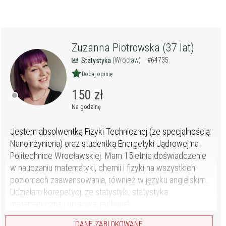
Zuzanna Piotrowska (37 lat)
(Wrocław)
#64735
Statystyka
Dodaj opinię
150 zł
Na godzinę
Jestem absolwentką Fizyki Technicznej (ze specjalnością:
Nanoinżynieria) oraz studentką Energetyki Jądrowej na
Politechnice Wrocławskiej. Mam 15letnie doświadczenie
w nauczaniu matematyki, chemii i fizyki na wszystkich
poziomach zaawansowania, również w języku angielskim.
Udzielam korepetycji ze statystyki: statystyka
matematyczna i opisowa, rachunek...
DANE ZABLOKOWANE