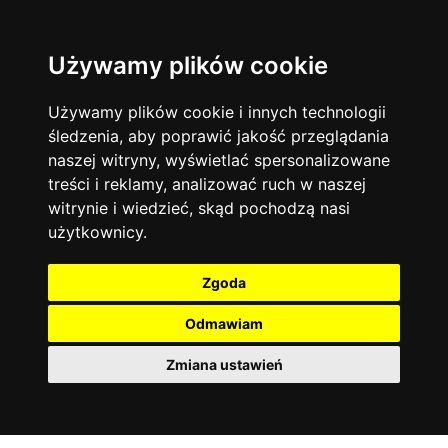
Używamy plików cookie
Język angielski
Warszawa
13744
19476
Matematyka
Korepetycje
Używamy plików cookie i innych technologii
12928
14838
Online
śledzenia, aby poprawić jakość przeglądania
Chemia
4886
naszej witryny, wyświetlać spersonalizowane
Kraków
7753
Język niemiecki
4307
treści i reklamy, analizować ruch w naszej
Wrocław
6521
witrynie i wiedzieć, skąd pochodzą nasi
Język polski
3426
użytkownicy.
Poznań
6396
Fizyka
2640
Łódź
3513
Język francuski
2145
Zgoda
Gdańsk
2075
Odmawiam
Zmiana ustawień