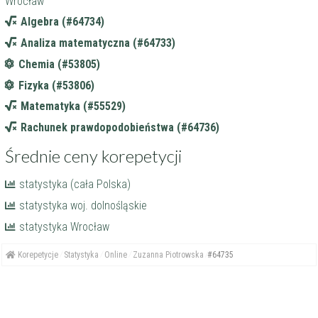
Wrocław
Algebra (#64734)
Analiza matematyczna (#64733)
Chemia (#53805)
Fizyka (#53806)
Matematyka (#55529)
Rachunek prawdopodobieństwa (#64736)
Średnie ceny korepetycji
statystyka (cała Polska)
statystyka woj. dolnośląskie
statystyka Wrocław
Korepetycje
Statystyka
Online
Zuzanna Piotrowska
#64735