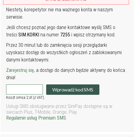
Niestety, korepetytor nie ma ważnego konta w naszym
serwisie.
Jeśli chcesz poznać jego dane kontaktowe wyślij SMS o
treści
SIM.KORKI
na numer
7255
i wpisz otrzymany kod.
Przez 30 minut lub do zamknięcia sesji przeglądarki
uzyskasz dostęp do wszystkich ogłoszeń z zablokowanymi
danymi kontaktowymi.
Zarejestruj się
, a dostęp do danych będzie aktywny do końca
dnia!
Wprowadź kod SMS
Koszt smsa 2 zł (z VAT).
Usługi SMS obsługiwane przez SimPay dostępne są w
sieciach Plus, T-Mobile, Orange, Play.
Regulamin usług Premium SMS
.