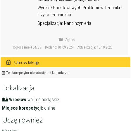
Wydział Podstawowych Problemów Techniki -
Fizyka techniczna
Specjalizacja: Nanoinżynieria
Zgłoś
Ogłoszenie #64735
Dodano: 01.09.2024
Aktualizacja: 18.10.2025
Umów lekcję
Ten korepetytor nie udostępnił kalendarza
Lokalizacja
Wrocław
woj. dolnośląskie
Miejsce korepetycji:
online
Uczę również