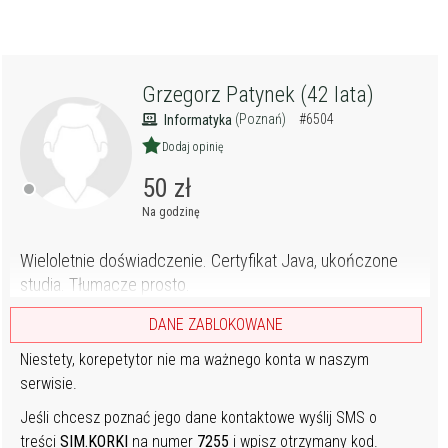
Grzegorz Patynek (42 lata)
(Poznań)
#6504
Informatyka
Dodaj opinię
50 zł
Na godzinę
Wieloletnie doświadczenie. Certyfikat Java, ukończone
studia. Tłumacze prosto.
DANE ZABLOKOWANE
Niestety, korepetytor nie ma ważnego konta w naszym
serwisie.
Jeśli chcesz poznać jego dane kontaktowe wyślij SMS o
treści
SIM.KORKI
na numer
7255
i wpisz otrzymany kod.