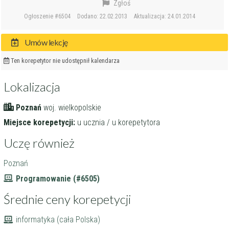
Zgłoś
Ogłoszenie #6504
Dodano: 22.02.2013
Aktualizacja: 24.01.2014
Umów lekcję
Ten korepetytor nie udostępnił kalendarza
Lokalizacja
Poznań
woj. wielkopolskie
Miejsce korepetycji:
u ucznia / u korepetytora
Uczę również
Poznań
Programowanie (#6505)
Średnie ceny korepetycji
informatyka (cała Polska)