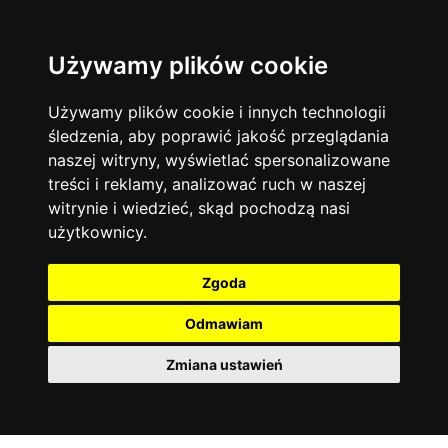
Używamy plików cookie
Język angielski
Warszawa
13744
19470
Matematyka
Korepetycje
Używamy plików cookie i innych technologii
12928
14836
Online
śledzenia, aby poprawić jakość przeglądania
Chemia
4886
naszej witryny, wyświetlać spersonalizowane
Kraków
7753
Język niemiecki
4307
treści i reklamy, analizować ruch w naszej
Wrocław
6521
witrynie i wiedzieć, skąd pochodzą nasi
Język polski
3426
użytkownicy.
Poznań
6395
Fizyka
2640
Łódź
3511
Język francuski
2145
Zgoda
Gdańsk
2075
Odmawiam
Zmiana ustawień