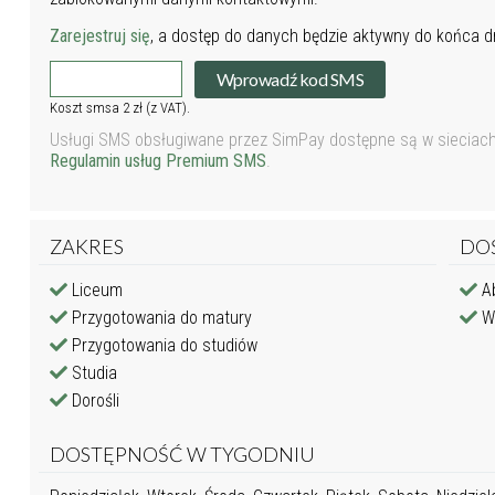
Zarejestruj się
, a dostęp do danych będzie aktywny do końca dn
Wprowadź kod SMS
Koszt smsa 2 zł (z VAT).
Usługi SMS obsługiwane przez SimPay dostępne są w sieciach P
Regulamin usług Premium SMS
.
ZAKRES
DO
Liceum
Ab
Przygotowania do matury
Wy
Przygotowania do studiów
Studia
Dorośli
DOSTĘPNOŚĆ W TYGODNIU