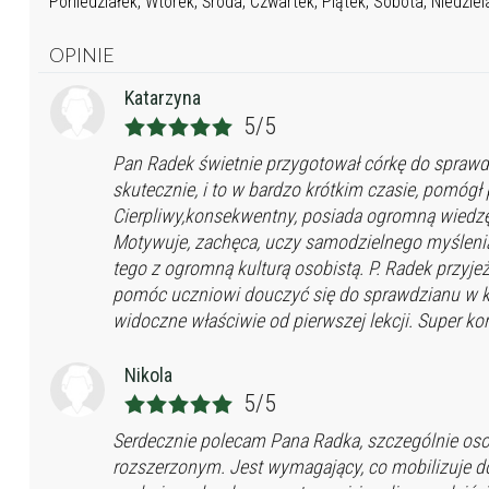
Poniedziałek, Wtorek, Środa, Czwartek, Piątek, Sobota, Niedziel
OPINIE
Katarzyna
5/5
Pan Radek świetnie przygotował córkę do sprawd
skutecznie, i to w bardzo krótkim czasie, pomógł
Cierpliwy,konsekwentny, posiada ogromną wiedzę,
Motywuje, zachęca, uczy samodzielnego myślenia
tego z ogromną kulturą osobistą. P. Radek przyj
pomóc uczniowi douczyć się do sprawdzianu w kol
widoczne właściwie od pierwszej lekcji. Super kor
Nikola
5/5
Serdecznie polecam Pana Radka, szczególnie os
rozszerzonym. Jest wymagający, co mobilizuje do