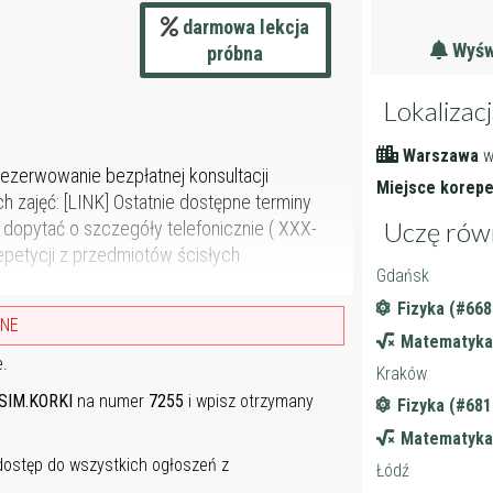
darmowa lekcja
Wyświ
próbna
Lokalizac
Warszawa
w
ezerwowanie bezpłatnej konsultacji
Miejsce korepet
h zajęć: [LINK] Ostatnie dostępne terminy
Uczę rów
 dopytać o szczegóły telefonicznie ( XXX-
epetycji z przedmiotów ścisłych
Gdańsk
Fizyka (#668
ANE
Matematyka
e.
Kraków
SIM.KORKI
na numer
7255
i wpisz otrzymany
Fizyka (#681
Matematyka
 dostęp do wszystkich ogłoszeń z
Łódź