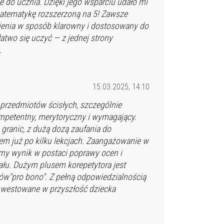
e do ucznia. Dzięki jego wsparciu udało mi
matematykę rozszerzoną na 5! Zawsze
nienia w sposób klarowny i dostosowany do
atwo się uczyć — z jednej strony
.
15.03.2025, 14:10
 przedmiotów ścisłych, szczególnie
mpetentny, merytoryczny i wymagający.
 granic, z dużą dozą zaufania do
sem już po kilku lekcjach. Zaangażowanie w
rny wynik w postaci poprawy ocen i
ału. Dużym plusem korepetytora jest
ów"pro bono". Z pełną odpowiedzialnością
ainwestowane w przyszłość dziecka