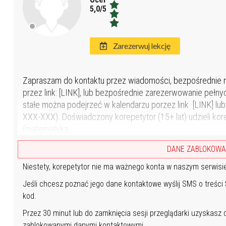
5,0/5,0
Zarezerwuj lekcję
Zapraszam do kontaktu przez wiadomości, bezpośrednie r
przez link: [LINK], lub bezpośrednie zarezerwowanie pełnyc
stałe można podejrzeć w kalendarzu porzez link [LINK] lub
XXX-XXX). Doświadczony korepetytor (15+ lat) udzieli kor
(matematyka,...
DANE ZABLOKOW
Niestety, korepetytor nie ma ważnego konta w naszym serwisi
Jeśli chcesz poznać jego dane kontaktowe wyślij SMS o treści
kod.
Przez 30 minut lub do zamknięcia sesji przeglądarki uzyskasz
zablokowanymi danymi kontaktowymi.