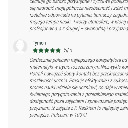
cechuje go bardzo przystępne i życzliwe podejści
się nadrobić moją półrocza nieobecność i zdać 
rzetelnie odpowiada na pytania, tłumaczy zagad
mojego tempa nauki. Tworzy atmosferę, w której ł
profesjonalną, a z drugiej – swobodną i przyjazną
Tymon
5/5
Serdecznie polecam najlepszego korepetytora od
matematyki w trybie rozszerzonym.Niezwykle ko
Potrafi nawiązać dobry kontakt bez przekraczania
możliwości ucznia. Pracuje efektywnie i z sukce
proces nauki udziela się uczniowi, co daje wymie
świetnego przygotowania z przerabianego materi
dostępność poza zajęciami i sprawdzanie postęp
przyznam, iż zajęcia z P. Radkiem to najlepiej z
pieniądze. Polecam w 100%!