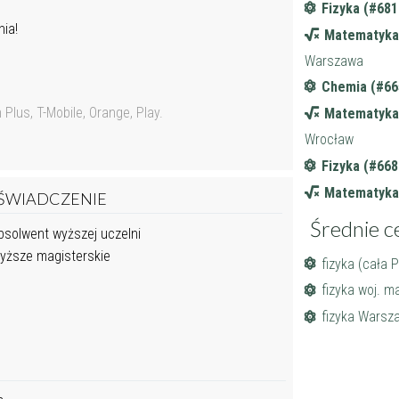
Fizyka (#681
ia!
Matematyka
Warszawa
Chemia (#66
lus, T-Mobile, Orange, Play.
Matematyka
Wrocław
Fizyka (#668
Matematyka
ŚWIADCZENIE
Średnie c
solwent wyższej uczelni
ższe magisterskie
fizyka (cała 
fizyka woj. m
fizyka Warsz