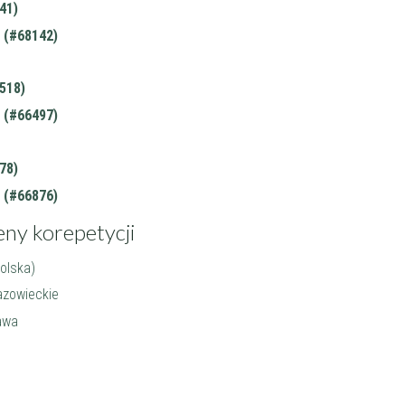
41)
 (#68142)
518)
 (#66497)
78)
 (#66876)
eny korepetycji
Polska)
azowieckie
awa