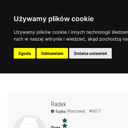
Używamy plików cookie
Używamy plików cookie i innych technologii śledzeni
ruch w naszej witrynie i wiedzieć, skąd pochodzą na
Zgoda
Odmawiam
Zmiana ustawień
Radek
(Warszawa)
#66517
Fizyka
Ocena: