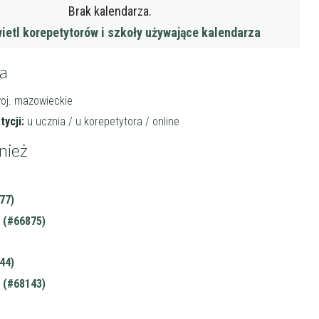
Brak kalendarza.
etl korepetytorów i szkoły używające kalendarza
ja
oj. mazowieckie
ycji:
u ucznia / u korepetytora / online
nież
77)
 (#66875)
44)
 (#68143)