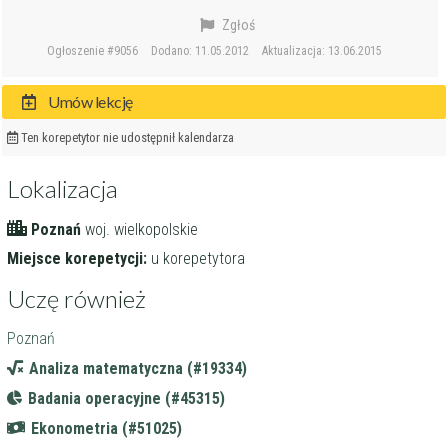
Zgłoś
Ogłoszenie #9056
Dodano: 11.05.2012
Aktualizacja: 13.06.2015
Umów lekcję
Ten korepetytor nie udostępnił kalendarza
Lokalizacja
Poznań
woj. wielkopolskie
Miejsce korepetycji:
u korepetytora
Uczę również
Poznań
Analiza matematyczna (#19334)
Badania operacyjne (#45315)
Ekonometria (#51025)