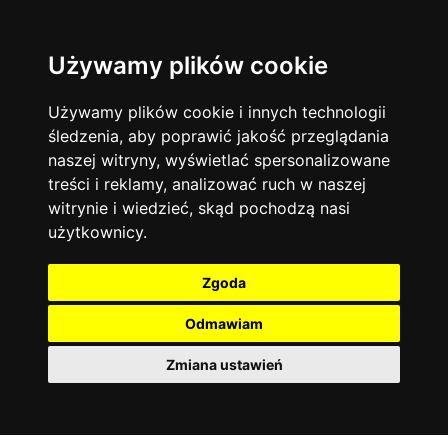
Używamy plików cookie
Język angielski
Warszawa
13744
19474
Matematyka
Korepetycje
Używamy plików cookie i innych technologii
12928
14837
Online
śledzenia, aby poprawić jakość przeglądania
Chemia
4886
naszej witryny, wyświetlać spersonalizowane
Kraków
7753
Język niemiecki
4307
treści i reklamy, analizować ruch w naszej
Wrocław
6521
witrynie i wiedzieć, skąd pochodzą nasi
Język polski
3426
użytkownicy.
Poznań
6395
Fizyka
2640
Łódź
3512
Język francuski
2145
Zgoda
Gdańsk
2075
Odmawiam
Zmiana ustawień