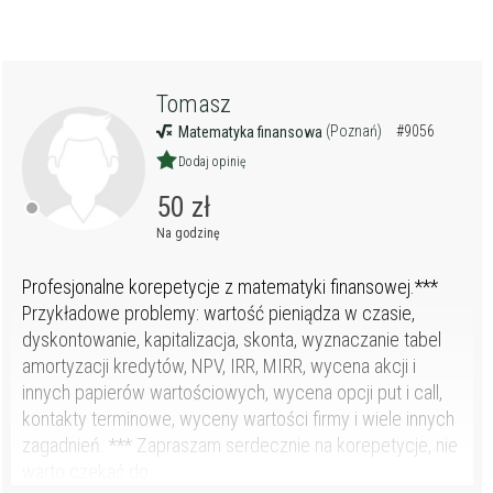
Tomasz
(Poznań)
#9056
Matematyka finansowa
Dodaj opinię
50 zł
Na godzinę
Profesjonalne korepetycje z matematyki finansowej.***
Przykładowe problemy: wartość pieniądza w czasie,
dyskontowanie, kapitalizacja, skonta, wyznaczanie tabel
amortyzacji kredytów, NPV, IRR, MIRR, wycena akcji i
innych papierów wartościowych, wycena opcji put i call,
kontakty terminowe, wyceny wartości firmy i wiele innych
zagadnień. *** Zapraszam serdecznie na korepetycje, nie
warto czekać do...