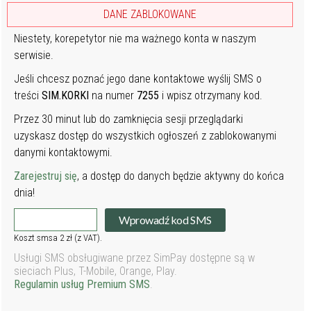
DANE ZABLOKOWANE
Niestety, korepetytor nie ma ważnego konta w naszym
serwisie.
Jeśli chcesz poznać jego dane kontaktowe wyślij SMS o
treści
SIM.KORKI
na numer
7255
i wpisz otrzymany kod.
Przez 30 minut lub do zamknięcia sesji przeglądarki
uzyskasz dostęp do wszystkich ogłoszeń z zablokowanymi
danymi kontaktowymi.
Zarejestruj się
, a dostęp do danych będzie aktywny do końca
dnia!
Wprowadź kod SMS
Koszt smsa 2 zł (z VAT).
Usługi SMS obsługiwane przez SimPay dostępne są w
sieciach Plus, T-Mobile, Orange, Play.
Regulamin usług Premium SMS
.