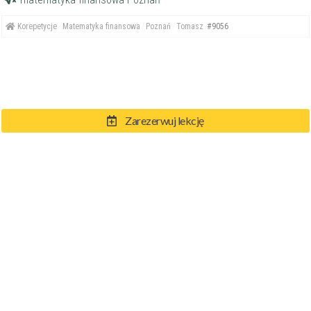
Korepetycje
Matematyka finansowa
Poznań
Tomasz
#9056
Zarezerwuj lekcję
© eKorki.pl 2004-2026
Regulamin
Polityka Prywatności