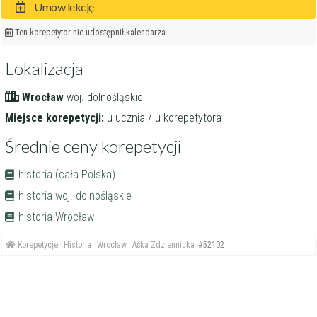
Umów lekcję
Ten korepetytor nie udostępnił kalendarza
Lokalizacja
Wrocław
woj. dolnośląskie
Miejsce korepetycji:
u ucznia / u korepetytora
Średnie ceny korepetycji
historia (cała Polska)
historia woj. dolnośląskie
historia Wrocław
Korepetycje
Historia
Wrocław
Aśka Zdziennicka
#52102