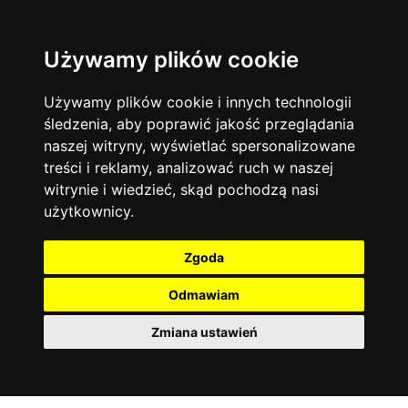
Używamy plików cookie
Język angielski
Warszawa
13744
19472
Matematyka
Korepetycje
Używamy plików cookie i innych technologii
12928
14836
Online
śledzenia, aby poprawić jakość przeglądania
Chemia
4886
naszej witryny, wyświetlać spersonalizowane
Kraków
7753
Język niemiecki
4307
treści i reklamy, analizować ruch w naszej
Wrocław
6521
witrynie i wiedzieć, skąd pochodzą nasi
Język polski
3426
użytkownicy.
Poznań
6395
Fizyka
2640
Łódź
3512
Język francuski
2145
Zgoda
Gdańsk
2075
Odmawiam
Zmiana ustawień