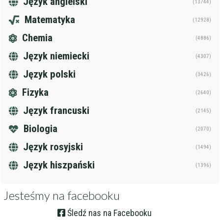
Język angielski
(13744)
Matematyka
(12928)
Chemia
(4886)
Język niemiecki
(4307)
Język polski
(3426)
Fizyka
(2640)
Język francuski
(2145)
Biologia
(2070)
Język rosyjski
(1494)
Język hiszpański
(1396)
Jesteśmy na facebooku
Śledź nas na Facebooku