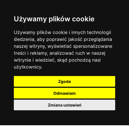
Używamy plików cookie
Filtruj
Język angielski
Warszawa
zakres dni
więcej filtrów
13744
19474
Poniedziałek
Matematyka
Korepetycje
Używamy plików cookie i innych technologii
12928
Wtorek
14837
Online
śledzenia, aby poprawić jakość przeglądania
Środa
Chemia
4886
naszej witryny, wyświetlać spersonalizowane
Czwartek
Kraków
7753
Język niemiecki
4307
treści i reklamy, analizować ruch w naszej
Piątek
Wrocław
6521
witrynie i wiedzieć, skąd pochodzą nasi
Język polski
Sobota
3426
użytkownicy.
Poznań
Niedziela
6395
Fizyka
2640
Łódź
3512
Język francuski
2145
Zgoda
Gdańsk
2075
Odmawiam
Zmiana ustawień