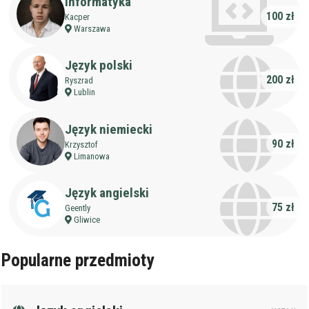
Staż korepetytora
Informatyka
Minimum
lat
100 zł
Kacper
Warszawa
Wiek korepetytora
od
do
lat
Język polski
200 zł
Ryszrad
Lublin
bez znaczenia
Płeć korepetytora
kobieta
mężczyzna
Język niemiecki
90 zł
Krzysztof
Anuluj
Filtruj
Limanowa
Język angielski
75 zł
Geently
Gliwice
Popularne przedmioty