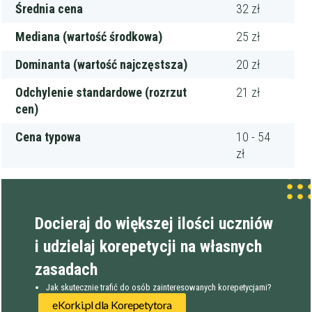
Średnia cena
32 zł
Mediana (wartość środkowa)
25 zł
Dominanta (wartość najczęstsza)
20 zł
Odchylenie standardowe (rozrzut
21 zł
cen)
Cena typowa
10 - 54
zł
Docieraj do większej ilości uczniów
i udzielaj korepetycji na własnych
zasadach
Jak skutecznie trafić do osób zainteresowanych korepetycjami?
eKorki.pl dla Korepetytora