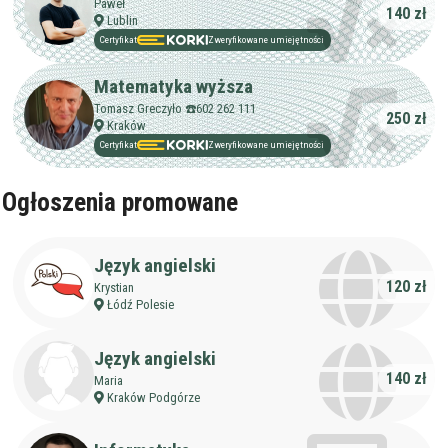
Paweł
140 zł
Maksymalna cena
zł/60min.
Lublin
Certyfikat
Zweryfikowane umiejętności
darmowa lekcja próbna
Matematyka wyższa
kalendarz korepetycji
Tomasz Greczyło ☎️602 262 111
prace pisemne (pomoc)
250 zł
Kraków
Certyfikat
Zweryfikowane umiejętności
Zakres nauczania
Nauczanie przedszkolne
Ogłoszenia promowane
Szkoła podstawowa
Miejsce korepetycji
Gimnazjum
u ucznia
Liceum
Język angielski
u korepetytora
Wykształcenie
Przygotowania do matury
120 zł
Krystian
online
Minimum
korepetytora
Łódź Polesie
Przygotowania do studiów
Studia
Dorośli
Język angielski
Doświadczenie
Minimum
140 zł
Maria
korepetytora
Kraków Podgórze