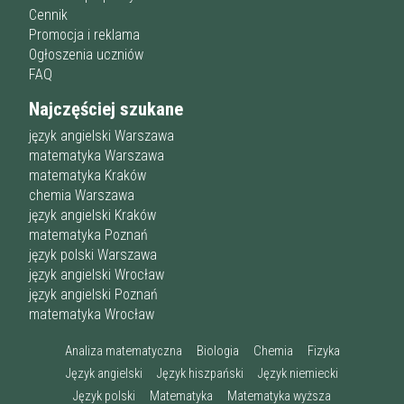
Cennik
Promocja i reklama
Ogłoszenia uczniów
FAQ
Najczęściej szukane
język angielski Warszawa
matematyka Warszawa
matematyka Kraków
chemia Warszawa
język angielski Kraków
matematyka Poznań
język polski Warszawa
język angielski Wrocław
język angielski Poznań
matematyka Wrocław
Analiza matematyczna
Biologia
Chemia
Fizyka
Język angielski
Język hiszpański
Język niemiecki
Język polski
Matematyka
Matematyka wyższa