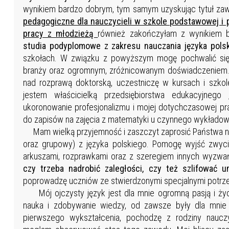
wynikiem bardzo dobrym, tym samym uzyskując tytuł z
pedagogiczne dla nauczycieli w szkole podstawowej i
pracy z młodzieżą
również zakończyłam z wynikiem 
studia podyplomowe z zakresu nauczania języka pols
szkołach. W związku z powyższym mogę pochwalić się
branży oraz ogromnym, zróżnicowanym doświadczeniem. 
nad rozprawą doktorską, uczestniczę w kursach i szkole
jestem właścicielką przedsiębiorstwa edukacyjnego
,
ukoronowanie profesjonalizmu i mojej dotychczasowej pr
do zapisów na zajęcia z matematyki u czynnego wykłado
Mam wielką przyjemność i zaszczyt zaprosić Państwa na 
oraz grupowy) z języka polskiego. Pomogę wyjść zwyci
arkuszami, rozprawkami oraz z szeregiem innych wyzwań.
czy trzeba nadrobić zaległości, czy też szlifować um
poprowadzę uczniów ze stwierdzonymi specjalnymi potrz
Mój ojczysty język jest dla mnie ogromną pasją i życio
nauka i zdobywanie wiedzy, od zawsze były dla mnie
pierwszego wykształcenia, pochodzę z rodziny nauczy