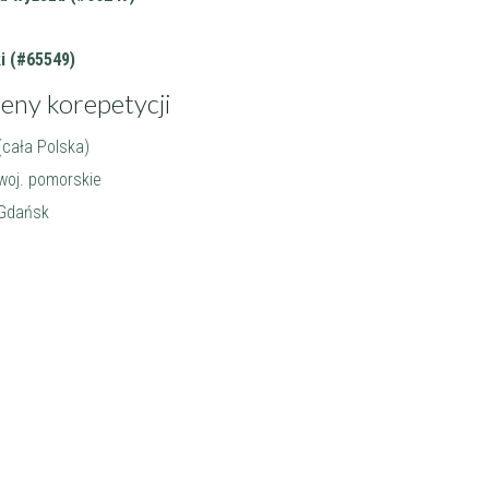
i (#65549)
ceny korepetycji
 (cała Polska)
 woj. pomorskie
 Gdańsk