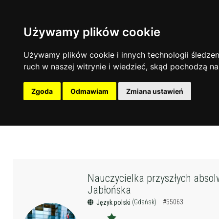
Używamy plików cookie
Używamy plików cookie i innych technologii śledzeni
ruch w naszej witrynie i wiedzieć, skąd pochodzą na
Zgoda
Odmawiam
Zmiana ustawień
Nauczycielka przyszłych absol
Jabłońska
(Gdańsk)
#55063
Język polski