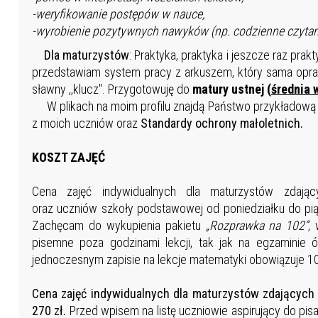
-weryfikowanie postępów w nauce,
-wyrobienie pozytywnych nawyków (np. codzienne czytan
Dla maturzystów
: Praktyka, praktyka i jeszcze raz pra
przedstawiam system pracy z arkuszem, który sama op
sławny ,,klucz". Przygotowuję do
matury ustnej (
średnia 
W plikach na moim profilu znajdą Państwo przykładową k
z moich uczniów oraz
Standardy ochrony małoletnich.
KOSZT ZAJĘĆ
Cena zajęć indywidualnych dla maturzystów zdaj
oraz uczniów szkoły podstawowej od poniedziałku do pi
Zachęcam do wykupienia pakietu
„Rozprawka na 102”
,
pisemne poza godzinami lekcji, tak jak na egzaminie ó
jednoczesnym zapisie na lekcje matematyki obowiązuje 10%
Cena zajęć indywidualnych dla maturzystów zdającyc
270 zł.
Przed wpisem na listę uczniowie aspirujący do pis