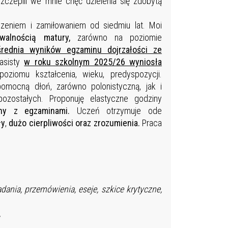
czepili we mnie chęć dzielenia się zdobytą
niem i zamiłowaniem od siedmiu lat. Moi
walnością matury,
zarówno na poziomie
rednia wyników egzaminu dojrzałości ze
lasisty
w roku szkolnym 2025/26 wyniosła
ziomu kształcenia, wieku, predyspozycji.
omocną dłoń, zarówno polonistyczną, jak i
zostałych. Proponuję elastyczne godziny
ny z egzaminami.
Uczeń otrzymuje ode
ły
,
dużo cierpliwości oraz zrozumienia.
Praca
ania, przemówienia, eseje, szkice krytyczne,
,