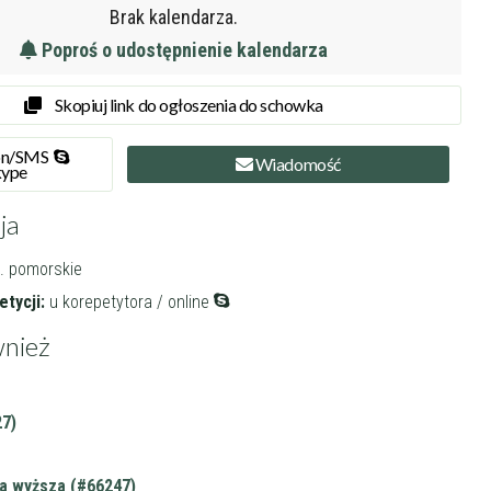
Brak kalendarza.
Poproś o udostępnienie kalendarza
Skopiuj link do ogłoszenia do schowka
on
/SMS
Wiadomość
kype
ja
. pomorskie
tycji:
u korepetytora / online
nież
7)
a wyższa (#66247)