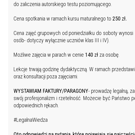
do zaliczenia autorskiego testu poziomującego.
Cena spotkania w ramach kursu maturalnego to
250 zł.
Cena zajęć grupowych od poniedziałku do soboty wynosi
osób- dotyczy wyłącznie uczniów klas III i IV).
Możliwe zajęcia w parach w cenie
140 zł
za osobę.
Lekcje trwają godzinę dydaktyczną. W ramach przedstaw
oraz konsultacji poza zajęciami.
WYSTAWIAM FAKTURY/PARAGONY
- prowadzę legalną, z
swój profesjonalizm i rzetelność. Możecie być Państwo p
odpowiednich rękach.
#LegalnaWiedza
Oto odpowiedzi na pytania, które pojawiają się najczęś