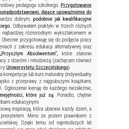
awodowy pedagoga szkolnego.
Przygotowanie
 ponadpodstawowej, dające upoważnienie do
bardzo dobrym,
podobnie jak kwalifikacyjne
kiego.
Odbywałam praktyki w trzech różnych
 najbardziej różnorodnym wykształceniem w
Obecnie przygotowuję się do podjęcia pracy
niach z zakresu edukacji alternatywnej oraz
,Przyszłym Absolwentom",
które stanowi
acy z dziećmi i młodzieżą
(zachęcam również
wcy
Uniwersytetu Szczecińskiego
).
korepetycje lub kurs maturalny (indywidualny
ęsko z przeprawy z najgrubszymi książkami,
 Ogłoszenie kieruję do każdego niezależnie,
iejętności, które już są
. Ponadto, chętnie
ebami edukacyjnymi.
wą inspiracją, która ubarwia każdy dzień, a
 priorytetem. Mimo że jestem prawnikiem z
cielskiej. Dzięki temu od najmłodszych lat