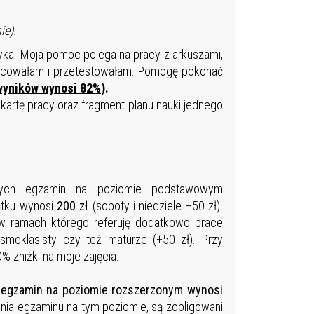
ie).
ktyka. Moja pomoc polega na pracy z arkuszami,
racowałam i przetestowałam. Pomogę pokonać
wyników wynosi 82%
).
artę pracy oraz fragment planu nauki jednego
ących egzamin na poziomie podstawowym
ątku wynosi
200 zł
(soboty i niedziele +50 zł).
 w ramach którego referuję dodatkowo prace
smoklasisty czy też maturze (+50 zł). Przy
 zniżki na moje zajęcia.
h egzamin na poziomie rozszerzonym wynosi
ania egzaminu na tym poziomie, są zobligowani