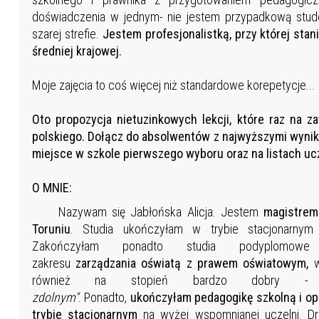
doświadczenia w jednym- nie jestem przypadkową studen
szarej strefie.
Jestem profesjonalistką, przy której st
średniej krajowej.
Moje zajęcia to coś więcej niż standardowe korepetycje...
Oto propozycja nietuzinkowych lekcji, które raz na 
polskiego. Dołącz do absolwentów z najwyższymi wyni
miejsce w szkole pierwszego wyboru oraz na listach uc
O MNIE:
Nazywam się Jabłońska Alicja. Jestem
magistrem
Toruniu
. Studia ukończyłam w trybie stacjonarny
Zakończyłam ponadto studia podyplo
zakresu
zarządzania oświatą z prawem oświatowym,
również na stopień bardzo dobry -
zdolnym"
. Ponadto,
ukończyłam pedagogikę szkolną i o
trybie stacjonarnym
na wyżej wspomnianej uczelni. Dr