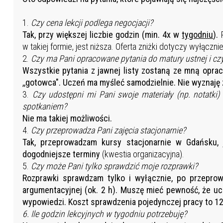
1.
Czy cena lekcji podlega negocjacji?
Tak, przy większej liczbie godzin (min. 4x w
tygodniu
).
w takiej formie, jest niższa. Oferta zniżki dotyczy wyłączni
2.
Czy ma Pani opracowane pytania do matury ustnej i cz
Wszystkie pytania z jawnej listy zostaną ze mną opra
,,gotowca". Uczeń ma myśleć samodzielnie. Nie wyznaję z
3.
Czy udostępni mi Pani swoje materiały (np. notatki
spotkaniem?
Nie ma takiej możliwości.
4.
Czy przeprowadza Pani zajęcia stacjonarnie?
Tak, przeprowadzam kursy stacjonarnie w Gdańsku, j
dogodniejsze terminy
(kwestia organizacyjna).
5.
Czy może Pani tylko sprawdzić moje rozprawki?
Rozprawki sprawdzam tylko i wyłącznie, po przepro
argumentacyjnej (ok. 2 h). Muszę mieć pewność, że u
wypowiedzi. Koszt sprawdzenia pojedynczej pracy to 12
6. Ile godzin lekcyjnych w tygodniu potrzebuję?