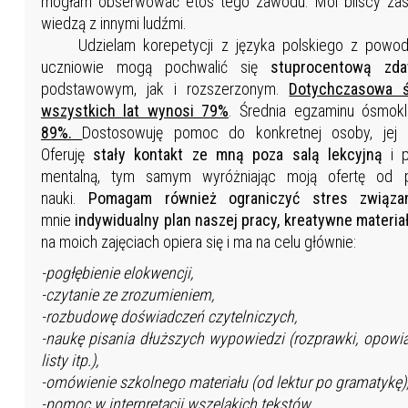
mogłam obserwować etos tego zawodu. Moi bliscy zasz
wiedzą z innymi ludźmi.
Udzielam korepetycji z języka polskiego z powodze
uczniowie mogą pochwalić się
stuprocentową zda
podstawowym, jak i rozszerzonym.
Dotychczasowa ś
wszystkich lat wynosi 79%
. Średnia egzaminu ósmok
89%.
Dostosowuję pomoc do konkretnej osoby, jej po
Oferuję
stały kontakt ze mną poza salą lekcyjną
i p
mentalną, tym samym wyróżniając moją ofertę od po
nauki.
Pomagam również ograniczyć stres związa
mnie
indywidualny plan naszej pracy, kreatywne materia
na moich zajęciach opiera się i ma na celu głównie:
-pogłębienie elokwencji,
-czytanie ze zrozumieniem,
-rozbudowę doświadczeń czytelniczych,
-naukę pisania dłuższych wypowiedzi (rozprawki, opowiad
listy itp.),
-omówienie szkolnego materiału (od lektur po gramatykę)
-pomoc w interpretacji wszelakich tekstów,