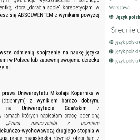
tką, która ,,dorabia sobie” korepetycjami w
Warszawa
aniesz się ABSOLWENTEM z wynikami powyżej
Język polsk
Średnie 
język polski
język polski
zawsze odmienią spojrzenie na naukę języka
kami w Polsce lub zapewnij swojemu dziecku
język polski
zelni.
 prawa Uniwersytetu Mikołaja Kopernika w
m (dziennym) z
wynikiem bardzo dobrym.
mowe na
Uniwersytecie Gdańskim
z
w ramach których napisałam pracę, ocenioną
 ,,
Praca nauczyciela z uczniem
piekuńczo-wychowawczą drugiego stopnia w
ugą pracę magisterską również obroniłam z