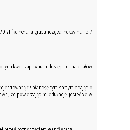
70 zł
(kameralna grupa licząca maksymalnie 7
ionych kwot zapewniam dostęp do materiałów
arejestrowaną działalność tym samym dbając o
ewni, że powierzając mi edukację, jesteście w
ciej przed rozpoczęciem współpracy: