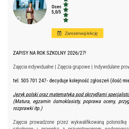
Ocena:
5,0/5,0
Zarezerwuj lekcję
ZAPISY NA ROK SZKOLNY 2026/27!
Zajęcia indywidualne | Zajęcia grupowe | Indywidulane p
tel. 505 701 247- decyduje kolejność zgłoszeń (ilość mi
Język polski oraz matematyka pod skrzydłami specjalist
(Matura, egzamin ósmoklasisty, poprawa oceny, przyg
rozprawki itp.)
Zajęcia prowadzone przez wykwalifikowaną polonistk
szkolnego i prawnika z przygotowaniem pedagogiczn