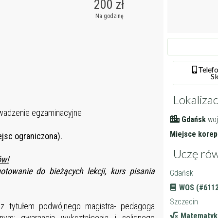
200 zł
Na godzinę
Tel
ef
S
Lokalizac
rowadzenie egzaminacyjne
Gdańsk
woj
Miejsce korepe
ejsc ograniczona).
Uczę rów
ów!
otowanie do bieżących lekcji, kurs pisania
Gdańsk
WOS (#6112
Szczecin
ę z tytułem podwójnego magistra- pedagoga
Matematyk
ym: gwarancja wykształcenia i solidnego