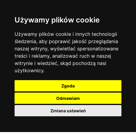
Używamy plików cookie
Filtruj
Język angielski
Warszawa
zakres dni
więcej filtrów
13744
19472
Poniedziałek
Matematyka
Korepetycje
Używamy plików cookie i innych technologii
12928
Wtorek
14836
Online
śledzenia, aby poprawić jakość przeglądania
Środa
Chemia
4886
naszej witryny, wyświetlać spersonalizowane
Czwartek
Kraków
7753
Język niemiecki
4307
treści i reklamy, analizować ruch w naszej
Piątek
Wrocław
6521
witrynie i wiedzieć, skąd pochodzą nasi
Język polski
Sobota
3426
użytkownicy.
Poznań
Niedziela
6395
Fizyka
2640
Łódź
3512
Język francuski
2145
Zgoda
Gdańsk
2075
Odmawiam
Zmiana ustawień