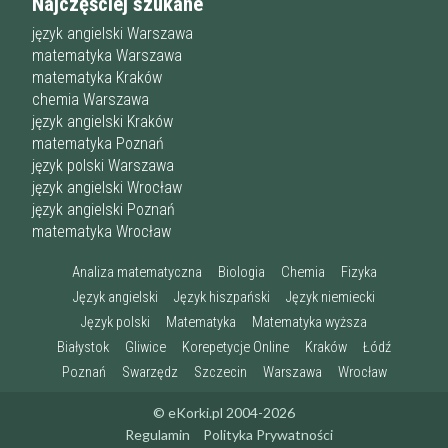
Najczęściej szukane
język angielski Warszawa
matematyka Warszawa
matematyka Kraków
chemia Warszawa
język angielski Kraków
matematyka Poznań
język polski Warszawa
język angielski Wrocław
język angielski Poznań
matematyka Wrocław
Analiza matematyczna
Biologia
Chemia
Fizyka
Język angielski
Język hiszpański
Język niemiecki
Język polski
Matematyka
Matematyka wyższa
Białystok
Gliwice
Korepetycje Online
Kraków
Łódź
Poznań
Swarzędz
Szczecin
Warszawa
Wrocław
© eKorki.pl 2004-2026
Regulamin
Polityka Prywatności