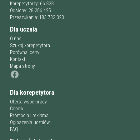
Przygotowania do matury
online
Minimum
Korepetytorzy: 66 828
korepetytora
Przygotowania do studiów
Odsłony: 28 286 425
Studia
Przeszukania: 183 732 323
Dorośli
Doświadczenie
Minimum
Dla ucznia
korepetytora
O nas
Szukaj korepetytora
Staż korepetytora
Porównaj ceny
Minimum
lat
Kontakt
Mapa strony
Wiek korepetytora
od
do
lat
Dla korepetytora
bez znaczenia
Płeć korepetytora
kobieta
Oferta współpracy
mężczyzna
Cennik
Promocja i reklama
Anuluj
Filtruj
Ogłoszenia uczniów
FAQ