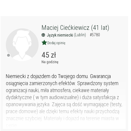
Maciej Ciećkiewicz (41 lat)
(Lublin)
#5780
Język niemiecki
Dodaj opinię
45 zł
Na godzinę
Niemiecki z dojazdem do Twojego domu. Gwarancja
osiągnięcia zamierzonych efektów. Sprawdzony system
ogranizacji nauki, miła atmosfera, ciekawe materiały
dydaktyczne ( w tym audiowizualne) i duża satysfakcja z
opanowywania języka. Zajęca są dość wymagające (testy,
prace domowe) ale dzięki temu efekty nauki przychodzą
znacznie szybciej. Materiały i dojazd na terenie miasta w
cenie...