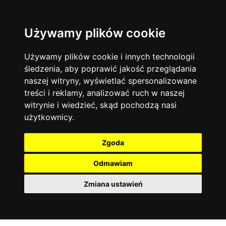
Używamy plików cookie
Język angielski
Warszawa
13744
19470
Matematyka
Korepetycje
Używamy plików cookie i innych technologii
12927
14835
Online
śledzenia, aby poprawić jakość przeglądania
Chemia
4886
naszej witryny, wyświetlać spersonalizowane
Kraków
7753
Język niemiecki
4307
treści i reklamy, analizować ruch w naszej
Wrocław
6521
witrynie i wiedzieć, skąd pochodzą nasi
Język polski
3426
użytkownicy.
Poznań
6395
Fizyka
2640
Łódź
3511
Język francuski
2145
Zgoda
Gdańsk
2075
Odmawiam
Zmiana ustawień