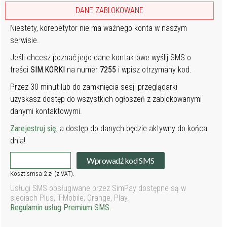
DANE ZABLOKOWANE
Niestety, korepetytor nie ma ważnego konta w naszym
serwisie.
Jeśli chcesz poznać jego dane kontaktowe wyślij SMS o
treści
SIM.KORKI
na numer
7255
i wpisz otrzymany kod.
Przez 30 minut lub do zamknięcia sesji przeglądarki
uzyskasz dostęp do wszystkich ogłoszeń z zablokowanymi
danymi kontaktowymi.
Zarejestruj się
, a dostęp do danych będzie aktywny do końca
dnia!
Wprowadź kod SMS
Koszt smsa 2 zł (z VAT).
Usługi SMS obsługiwane przez SimPay dostępne są w
sieciach Plus, T-Mobile, Orange, Play.
Regulamin usług Premium SMS
.