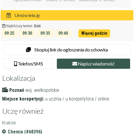
Ogłoszenie #59847
Dodano: 21.06.2023
Aktualizacja: 27.08.2025
Umów lekcję
Najbliższy termin:
Dziś
09:25
09:30
09:35
09:40
Więcej godzin
09:45
09:50
Skopiuj link do ogłoszenia do schowka
Tel
efon
/SMS
Napisz
wiadomość
Lokalizacja
Poznań
woj. wielkopolskie
Miejsce korepetycji:
u ucznia / u korepetytora / online
Uczę również
Kraków
Chemia (#68396)