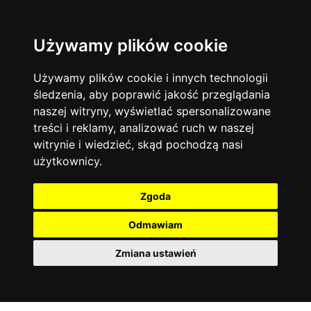
Używamy plików cookie
Język angielski
Warszawa
13744
19474
Matematyka
Korepetycje
Używamy plików cookie i innych technologii
12928
14837
Online
śledzenia, aby poprawić jakość przeglądania
Chemia
4886
naszej witryny, wyświetlać spersonalizowane
Kraków
7753
Język niemiecki
4307
treści i reklamy, analizować ruch w naszej
Wrocław
6521
witrynie i wiedzieć, skąd pochodzą nasi
Język polski
3426
użytkownicy.
Poznań
6395
Fizyka
2640
Łódź
3512
Język francuski
2145
Zgoda
Gdańsk
2075
Odmawiam
Zmiana ustawień