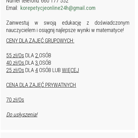
Numer telefonu: 660 177 552
Email:
korepetycjeonline24h@gmail.com
Zainwestuj w swoją edukację z doświadczonym
nauczycielem i osiągnij najlepsze wyniki w matematyce!
​​​​​​CENY DLA ZAJĘĆ GRUPOWYCH:
55 zł/Os
DLA
2
OSÓB
40 zł/Os
DLA
3
OSÓB
25 zł/Os
DLA
4
OSÓB LUB
WIĘCEJ
CENA DLA ZAJĘĆ PRYWATNYCH
70 zł/Os
Do usłyszenia!