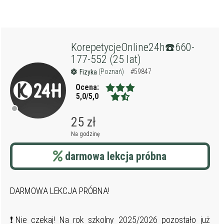
KorepetycjeOnline24h☎️660-
177-552 (25 lat)
(Poznań)
#59847
Fizyka
Ocena:
5,0/5,0
25 zł
Na godzinę
darmowa lekcja próbna
DARMOWA LEKCJA PRÓBNA!
❗Nie czekaj! Na rok szkolny 2025/2026 pozostało już