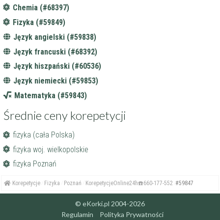
Chemia (#68397)
Fizyka (#59849)
Język angielski (#59838)
Język francuski (#68392)
Język hiszpański (#60536)
Język niemiecki (#59853)
Matematyka (#59843)
Średnie ceny korepetycji
fizyka (cała Polska)
fizyka woj. wielkopolskie
fizyka Poznań
Korepetycje
Fizyka
Poznań
KorepetycjeOnline24h☎️660-177-552
#59847
© eKorki.pl 2004-2026
Regulamin
Polityka Prywatności