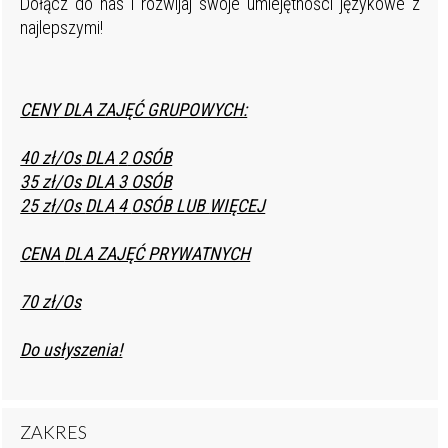
Dołącz do nas i rozwijaj swoje umiejętności językowe z
najlepszymi!
CENY
DLA ZAJĘĆ GRUPOWYCH:
40 zł/Os
DLA
2
OSÓB
35 zł/Os
DLA
3
OSÓB
25 zł/Os
DLA
4
OSÓB LUB
WIĘCEJ
CENA
DLA ZAJĘĆ PRYWATNYCH
70 zł/Os
Do usłyszenia!
ZAKRES