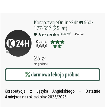
KorepetycjeOnline24h☎️660-
177-552 (25 lat)
(Kraków)
#59841
Język angielski
Ocena:
5,0/5,0
25 zł
Na godzinę
darmowa lekcja próbna
Korepetycje z Języka Angielskiego – Ostatnie
4 miejsca na rok szkolny 2025/2026!