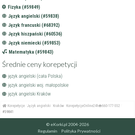
Fizyka (#59849)
Język angielski (#59838)
Język francuski (#68392)
Język hiszpański (#60536)
Język niemiecki (#59853)
Matematyka (#59843)
Średnie ceny korepetycji
język angielski (cała Polska)
język angielski woj. małopolskie
język angielski Kraków
Korepetycje
Język angielski
Kraków
KorepetycjeOnline24h☎️660-177-552
#59841
© eKorki.pl 2004-2026
Regulamin
Polityka Prywatności