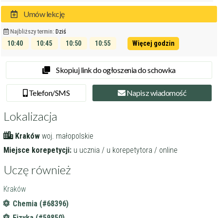
Umów lekcję
Najbliższy termin:
Dziś
10:40
10:45
10:50
10:55
Więcej godzin
11:00
11:05
Skopiuj link do ogłoszenia do schowka
Tel
efon
/SMS
Napisz
wiadomość
Lokalizacja
Kraków
woj. małopolskie
Miejsce korepetycji:
u ucznia / u korepetytora / online
Uczę również
Kraków
Chemia (#68396)
Fizyka (#59850)