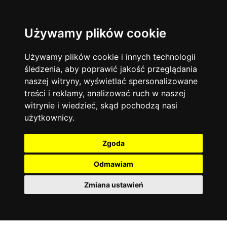
Używamy plików cookie
Język angielski
Warszawa
13744
19478
Matematyka
Korepetycje
Używamy plików cookie i innych technologii
12929
14839
Online
śledzenia, aby poprawić jakość przeglądania
Chemia
4886
naszej witryny, wyświetlać spersonalizowane
Kraków
7753
Język niemiecki
4307
treści i reklamy, analizować ruch w naszej
Wrocław
6521
witrynie i wiedzieć, skąd pochodzą nasi
Język polski
3426
użytkownicy.
Poznań
6396
Fizyka
2640
Łódź
3513
Język francuski
2145
Zgoda
Gdańsk
2075
Odmawiam
Zmiana ustawień