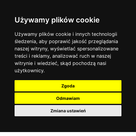
Używamy plików cookie
Język angielski
Warszawa
13744
19474
Matematyka
Korepetycje
Używamy plików cookie i innych technologii
12928
14837
Online
śledzenia, aby poprawić jakość przeglądania
Chemia
4886
naszej witryny, wyświetlać spersonalizowane
Kraków
7753
Język niemiecki
4307
treści i reklamy, analizować ruch w naszej
Wrocław
6521
witrynie i wiedzieć, skąd pochodzą nasi
Język polski
3426
użytkownicy.
Poznań
6395
Fizyka
2640
Łódź
3512
Język francuski
2145
Zgoda
Gdańsk
2075
Odmawiam
Zmiana ustawień