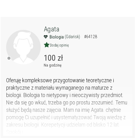
Agata
(Gdańsk)
#64128
Biologia
Dodaj opinię
100 zł
Na godzinę
Oferuję kompleksowe przygotowanie teoretyczne i
praktyczne z materiału wymaganego na maturze z
biologii. Biologia to nietypowy i nieoczywisty przedmiot.
Nie da się go wkuć, trzeba go po prostu zrozumieć. Temu
służyć będą nasze zajęcia. Mam na imię Agata. chętnie
pomogę Ci uzupełnić i usystematyzować Twoją wiedzę z
zakresu biologii. Korepetycji udzielam od blisko 12 lat.
Spokój i...