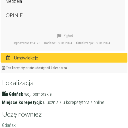
Niedziela
OPINIE
Zgłoś
Ogłoszenie #64128
Dodano: 09.07.2024
Aktualizacja: 09.07.2024
Umów lekcję
Ten korepetytor nie udostępnił kalendarza
Lokalizacja
Gdańsk
woj. pomorskie
Miejsce korepetycji:
u ucznia / u korepetytora / online
Uczę również
Gdańsk