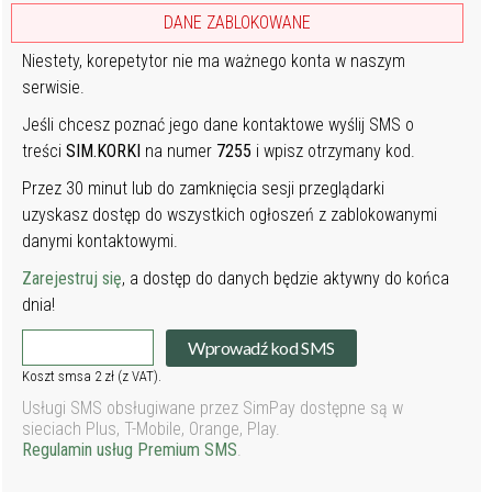
DANE ZABLOKOWANE
Niestety, korepetytor nie ma ważnego konta w naszym
serwisie.
Jeśli chcesz poznać jego dane kontaktowe wyślij SMS o
treści
SIM.KORKI
na numer
7255
i wpisz otrzymany kod.
Przez 30 minut lub do zamknięcia sesji przeglądarki
uzyskasz dostęp do wszystkich ogłoszeń z zablokowanymi
danymi kontaktowymi.
Zarejestruj się
, a dostęp do danych będzie aktywny do końca
dnia!
Wprowadź kod SMS
Koszt smsa 2 zł (z VAT).
Usługi SMS obsługiwane przez SimPay dostępne są w
sieciach Plus, T-Mobile, Orange, Play.
Regulamin usług Premium SMS
.