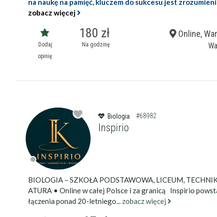
na naukę na pamięć, kluczem do sukcesu jest zrozumienie
zobacz więcej
180 zł
Online, Wa
Dodaj
Na godzinę
Wa
opinię
#68982
Biologia
Inspirio
BIOLOGIA – SZKOŁA PODSTAWOWA, LICEUM, TECHNI
ATURA • Online w całej Polsce i za granicą Inspirio powst
łączenia ponad 20-letniego...
zobacz więcej