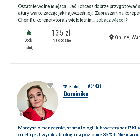
Ostatnie wolne miejsca! Jeśli chcesz dobrze przygotować s
atury warto zacząć jak najwcześniej! Zapraszam na korepet
Chemii u korepetytora z wieloletnim...
zobacz więcej
135 zł
Online, Wa
Dodaj
Na godzinę
Wykształcenie 
opinię
Doświadczenie
#64431
Biologia
Staż korepetyt
Dominika
Wiek korepetyt
Marzysz o medycynie, stomatologii lub weterynarii? Kl
Płeć korepetyt
o celu jest wynik z biologii na poziomie 85%+. Nie marnu