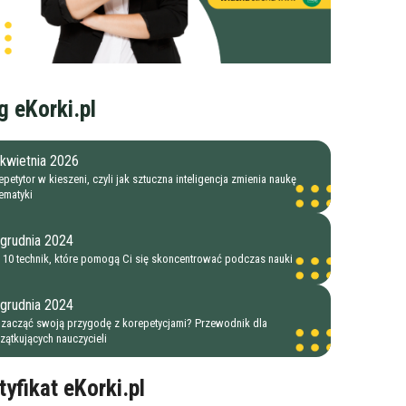
g eKorki.pl
kwietnia 2026
petytor w kieszeni, czyli jak sztuczna inteligencja zmienia naukę
ematyki
 grudnia 2024
 10 technik, które pomogą Ci się skoncentrować podczas nauki
 grudnia 2024
 zacząć swoją przygodę z korepetycjami? Przewodnik dla
zątkujących nauczycieli
tyfikat eKorki.pl