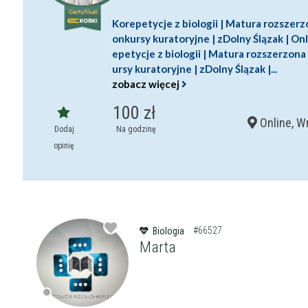
Korepetycje z biologii | Matura rozszerz
onkursy kuratoryjne | zDolny Ślązak | On
epetycje z biologii | Matura rozszerzona
ursy kuratoryjne | zDolny Ślązak |...
zobacz więcej
100 zł
Online, W
Dodaj
Na godzinę
opinię
#66527
Biologia
Marta
Filtry
Maksymalna c