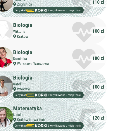
110 zł
Zagranica
Certyfikat
Zweryfikowane umiejętności
Biologia
100 zł
Wiktoria
Kraków
Biologia
180 zł
Dominika
Warszawa Warszawa
Biologia
Karol
100 zł
Wrocław
Certyfikat
Zweryfikowane umiejętności
Matematyka
Natalia
120 zł
Kraków Nowa Huta
Certyfikat
Zweryfikowane umiejętności