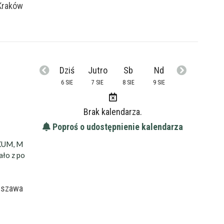
Kraków
-
18:45
-
-
-
18:50
-
-
-
18:55
-
-
-
19:00
-
-
Dziś
Jutro
Sb
Nd
6 SIE
7 SIE
8 SIE
9 SIE
Brak kalendarza.
Poproś o udostępnienie kalendarza
KUM, M
ało z po
rszawa