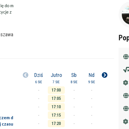
ię do m
ycje z
darmowa lekcja próbna
kalendarz korepetycji
prace pisemne (pomoc)
rszawa
Pop
korepetytora
Minimum
 korepetytora
Minimum
Dziś
Jutro
Sb
Nd
ora
6 SIE
7 SIE
Minimum
8 SIE
9 SIE
lat
-
17:00
-
-
-
17:05
-
-
ora
od
do
lat
-
17:10
-
-
-
17:15
-
-
uczem d
ora
bez znaczenia
kobieta
mę
j czasu
-
17:20
-
-