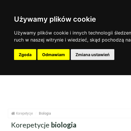
Używamy plików cookie
zakres nauczania
zakres dni
miejsce korepetycji
Nauczanie przedszkolne
Poniedziałek
u ucznia
Używamy plików cookie i innych technologii śledzeni
Szkoła podstawowa
Wtorek
u korepetytor
ruch w naszej witrynie i wiedzieć, skąd pochodzą na
Gimnazjum
Środa
online
Liceum
Czwartek
Zgoda
Odmawiam
Zmiana ustawień
Przygotowania do matury
Piątek
Przygotowania do studiów
Sobota
Studia
Niedziela
Dorośli
Korepetycje
Biologia
Korepetycje
biologia