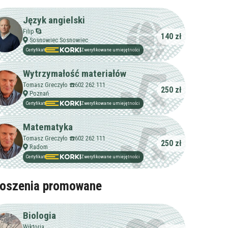
Język angielski
Filip
140 zł
Sosnowiec Sosnowiec
Certyfikat
Zweryfikowane umiejętności
Wytrzymałość materiałów
Tomasz Greczyło ☎️602 262 111
250 zł
Poznań
Certyfikat
Zweryfikowane umiejętności
Matematyka
Tomasz Greczyło ☎️602 262 111
250 zł
Radom
Certyfikat
Zweryfikowane umiejętności
oszenia promowane
Biologia
Wiktoria