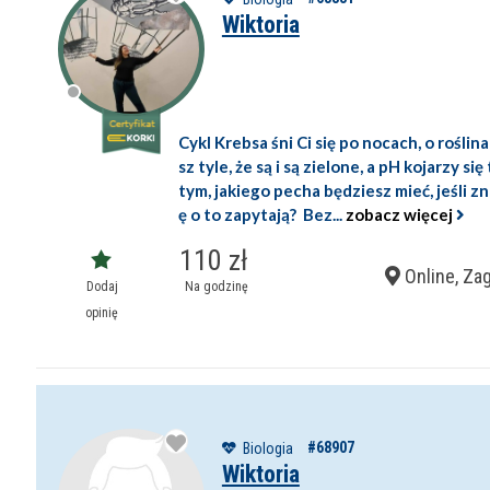
Wiktoria
Cykl Krebsa śni Ci się po nocach, o roślin
sz tyle, że są i są zielone, a pH kojarzy się
tym, jakiego pecha będziesz mieć, jeśli z
ę o to zapytają? Bez...
zobacz więcej
110 zł
Online, Za
Dodaj
Na godzinę
opinię
#68907
Biologia
Wiktoria