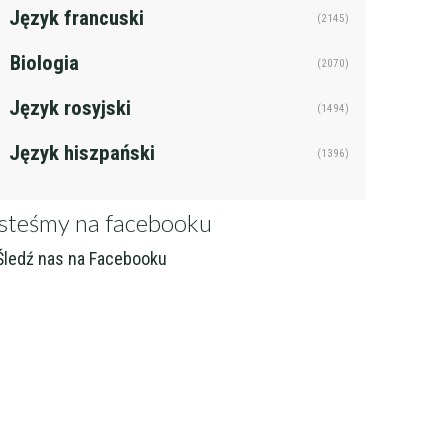
Język francuski
(2145)
j
Filtruj
Biologia
(2070)
Język rosyjski
(1494)
Język hiszpański
(1396)
steśmy na facebooku
ledź nas na Facebooku