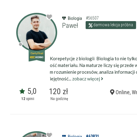
#56507
Biologia
Paweł
darmowa lekcja próbna
Korepetycje z biologii Biologia to nie tylko
ość materiału. Na maturze liczy się przede 
m rozumienie procesów, analiza informacji
iejętność...
zobacz więcej
5,0
120 zł
Online, W
12
opinii
Na godzinę
#63831
Biologia