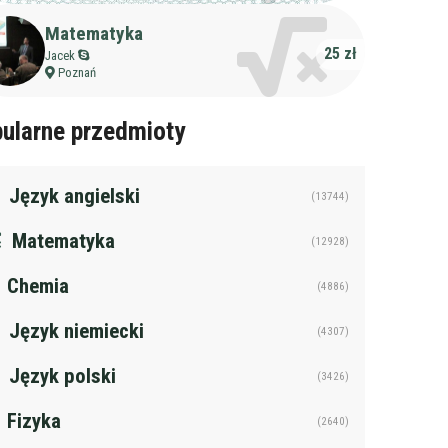
Matematyka
25 zł
Jacek
Poznań
ularne przedmioty
Język angielski
(13744)
Matematyka
(12928)
Chemia
(4886)
Język niemiecki
(4307)
Język polski
(3426)
Fizyka
(2640)
żczyzna