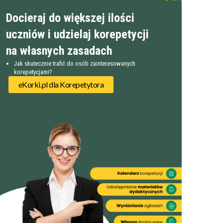
Docieraj do większej ilości
uczniów i udzielaj korepetycji
na własnych zasadach
Jak skutecznie trafić do osób zainteresowanych
korepetycjami?
eKorki.pl dla Korepetytora