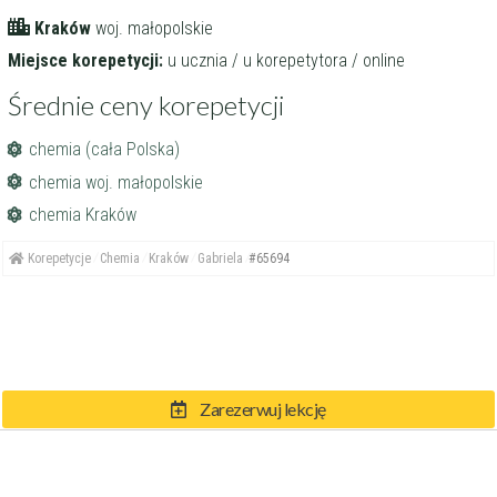
Kraków
woj. małopolskie
Miejsce korepetycji:
u ucznia / u korepetytora / online
Średnie ceny korepetycji
chemia (cała Polska)
chemia woj. małopolskie
chemia Kraków
Korepetycje
Chemia
Kraków
Gabriela
#65694
Zarezerwuj lekcję
© eKorki.pl 2004-2026