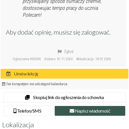
przyswajalny sposob tlumaczy chemie,
dostosowujac tempo pracy do ucznia.
Polecam!
Aby dodać opinię, musisz się
zalogować
.
Zgłoś
Ogłoszenie #65694
Dodano: 01.11.2024
Aktualizacja: 18.07.2026
Umów lekcję
Ten korepetytor nie udostępnił kalendarza
Skopiuj link do ogłoszenia do schowka
Tel
efon
/SMS
Napisz
wiadomość
Lokalizacja