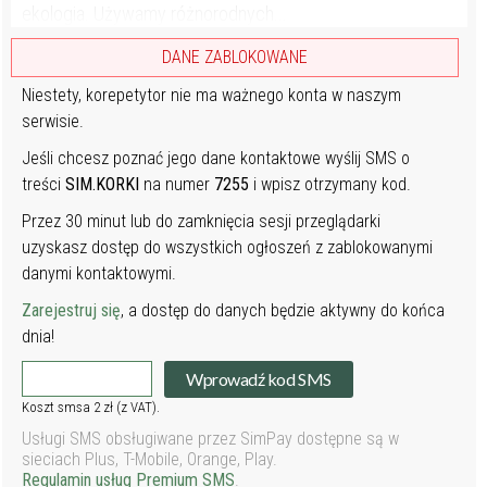
ekologia. Używamy różnorodnych...
DANE ZABLOKOWANE
Niestety, korepetytor nie ma ważnego konta w naszym
serwisie.
Jeśli chcesz poznać jego dane kontaktowe wyślij SMS o
treści
SIM.KORKI
na numer
7255
i wpisz otrzymany kod.
Przez 30 minut lub do zamknięcia sesji przeglądarki
uzyskasz dostęp do wszystkich ogłoszeń z zablokowanymi
danymi kontaktowymi.
Zarejestruj się
, a dostęp do danych będzie aktywny do końca
dnia!
Wprowadź kod SMS
Koszt smsa 2 zł (z VAT).
Usługi SMS obsługiwane przez SimPay dostępne są w
sieciach Plus, T-Mobile, Orange, Play.
Regulamin usług Premium SMS
.