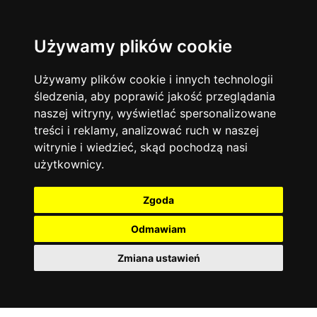
Używamy plików cookie
Język angielski
Warszawa
13744
19470
Matematyka
Korepetycje
Używamy plików cookie i innych technologii
12927
14835
Online
śledzenia, aby poprawić jakość przeglądania
Chemia
4886
naszej witryny, wyświetlać spersonalizowane
Kraków
7753
Język niemiecki
4307
treści i reklamy, analizować ruch w naszej
Wrocław
6521
witrynie i wiedzieć, skąd pochodzą nasi
Język polski
3426
użytkownicy.
Poznań
6395
Fizyka
2640
Łódź
3511
Język francuski
2145
Zgoda
Gdańsk
2075
Odmawiam
Zmiana ustawień