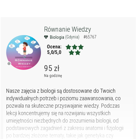
Równanie Wiedzy
(Gdynia)
#65767
Biologia
Ocena:
5,0/5,0
95 zł
Na godzinę
Nasze zajęcia z biologii są dostosowane do Twoich
indywidualnych potrzeb i poziomu zaawansowania, co
pozwala na skuteczne przyswajanie wiedzy. Podczas
lekcji koncentrujemy się na rozwijaniu wszystkich
umiejętności niezbędnych do zrozumienia biologii, od
podstawowych zagadnień z zakresu anatomii i fizjologii
po bardziej złożone tematy, takie jak genetyka czy