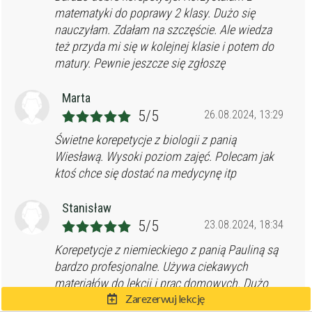
matematyki do poprawy 2 klasy. Dużo się
nauczyłam. Zdałam na szczęście. Ale wiedza
też przyda mi się w kolejnej klasie i potem do
matury. Pewnie jeszcze się zgłoszę
Marta
5/5
26.08.2024, 13:29
Świetne korepetycje z biologii z panią
Wiesławą. Wysoki poziom zajęć. Polecam jak
ktoś chce się dostać na medycynę itp
Stanisław
5/5
23.08.2024, 18:34
Korepetycje z niemieckiego z panią Pauliną są
bardzo profesjonalne. Używa ciekawych
materiałów do lekcji i prac domowych. Dużo
Zarezerwuj lekcję
rozmawiamy, ale mam też dużo nowych