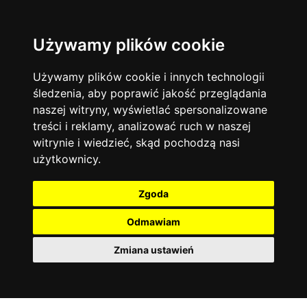
Używamy plików cookie
Język angielski
Warszawa
13744
19478
Matematyka
Korepetycje
Używamy plików cookie i innych technologii
12929
14839
Online
śledzenia, aby poprawić jakość przeglądania
Chemia
4886
naszej witryny, wyświetlać spersonalizowane
Kraków
7753
Język niemiecki
4307
treści i reklamy, analizować ruch w naszej
Wrocław
6521
witrynie i wiedzieć, skąd pochodzą nasi
Język polski
3426
użytkownicy.
Poznań
6396
Fizyka
2640
Łódź
3513
Język francuski
2145
Zgoda
Gdańsk
2075
Odmawiam
Zmiana ustawień