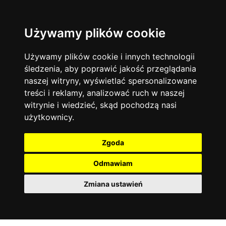
Używamy plików cookie
Język angielski
Warszawa
13744
19474
Matematyka
Korepetycje
Używamy plików cookie i innych technologii
12928
14837
Online
śledzenia, aby poprawić jakość przeglądania
Chemia
4886
naszej witryny, wyświetlać spersonalizowane
Kraków
7753
Język niemiecki
4307
treści i reklamy, analizować ruch w naszej
Wrocław
6521
witrynie i wiedzieć, skąd pochodzą nasi
Język polski
3426
użytkownicy.
Poznań
6395
Fizyka
2640
Łódź
3512
Język francuski
2145
Zgoda
Gdańsk
2075
Odmawiam
Zmiana ustawień