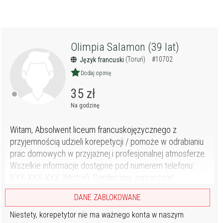
Olimpia Salamon (39 lat)
(Toruń)
#10702
Język francuski
Dodaj opinię
35 zł
Na godzinę
Witam, Absolwent liceum francuskojęzycznego z
przyjemnością udzieli korepetycji / pomoże w odrabianiu
prac domowych w przyjaznej i profesjonalnej atmosferze.
Wszelkie informacje dostępne pod numerem telefonu:
XXX-XXX-XXX (Michał). Serdecznie zapraszam!
DANE ZABLOKOWANE
Niestety, korepetytor nie ma ważnego konta w naszym