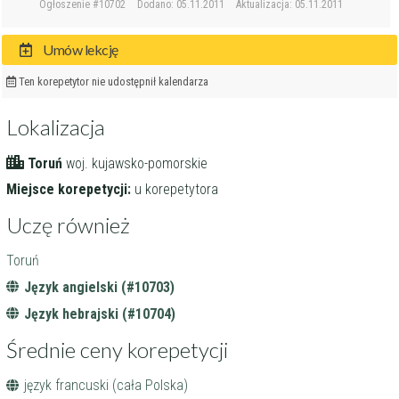
Ogłoszenie #10702
Dodano: 05.11.2011
Aktualizacja: 05.11.2011
Umów lekcję
Ten korepetytor nie udostępnił kalendarza
Lokalizacja
Toruń
woj. kujawsko-pomorskie
Miejsce korepetycji:
u korepetytora
Uczę również
Toruń
Język angielski (#10703)
Język hebrajski (#10704)
Średnie ceny korepetycji
język francuski (cała Polska)