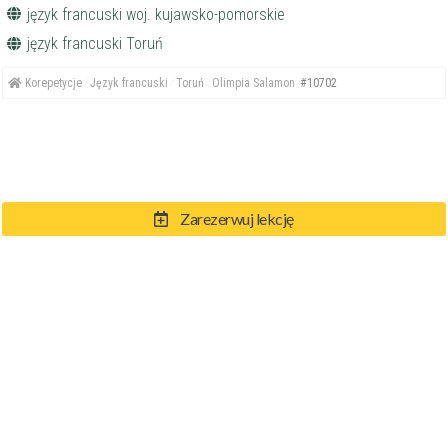
język francuski woj. kujawsko-pomorskie
język francuski Toruń
Korepetycje
Język francuski
Toruń
Olimpia Salamon
#10702
Zarezerwuj lekcję