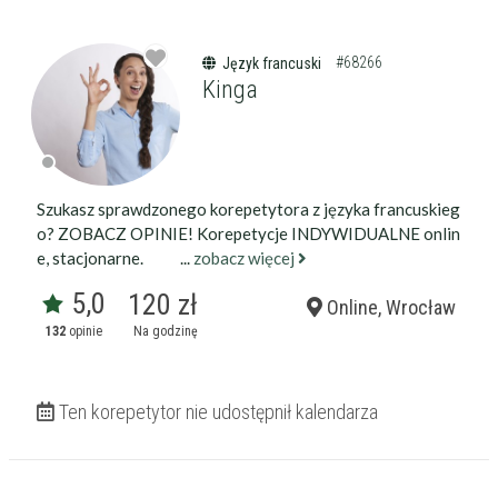
#68266
Język francuski
Kinga
Szukasz sprawdzonego korepetytora z języka francuskieg
o? ZOBACZ OPINIE! Korepetycje INDYWIDUALNE onlin
e, stacjonarne. ...
zobacz więcej
5,0
120 zł
Online, Wrocław
132
opinie
Na godzinę
Ten korepetytor nie udostępnił kalendarza