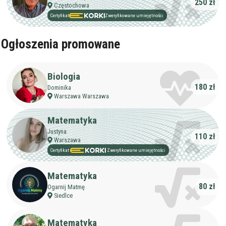
250 zł
Częstochowa
Certyfikat
Zweryfikowane umiejętności
Ogłoszenia promowane
Biologia
180 zł
Dominika
Warszawa Warszawa
Matematyka
Justyna
110 zł
Warszawa
Certyfikat
Zweryfikowane umiejętności
Matematyka
80 zł
Ogarnij Matmę
Siedlce
Matematyka