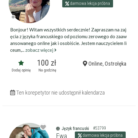
darmowa lekcja próbna
Bonjour! Witam wszystkich serdecznie! Zapraszam na zaj
ęcia z języka francuskiego od poziomu zerowego do zaaw
ansowanego online jak i osobiście. Jestem nauczycielem li
ceum,...
zobacz więcej
100 zł
Online, Ostrołęka
Dodaj opinię
Na godzinę
Ten korepetytor nie udostępnił kalendarza
#53799
Język francuski
Ewa
darmowa lekcja próbna