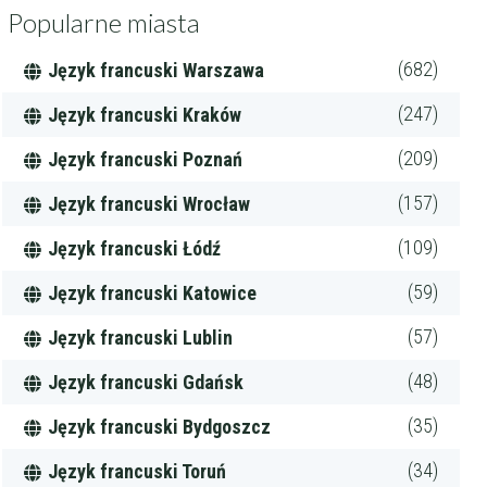
Popularne miasta
(682)
Język francuski Warszawa
(247)
Język francuski Kraków
(209)
Język francuski Poznań
(157)
Język francuski Wrocław
(109)
Język francuski Łódź
(59)
Język francuski Katowice
(57)
Język francuski Lublin
(48)
Język francuski Gdańsk
(35)
Język francuski Bydgoszcz
(34)
Język francuski Toruń