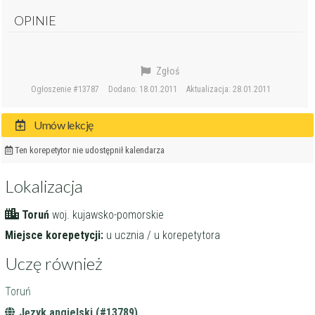
OPINIE
Zgłoś
Ogłoszenie #13787
Dodano: 18.01.2011
Aktualizacja: 28.01.2011
Umów lekcję
Ten korepetytor nie udostępnił kalendarza
Lokalizacja
Toruń
woj. kujawsko-pomorskie
Miejsce korepetycji:
u ucznia / u korepetytora
Uczę również
Toruń
Język angielski (#13789)