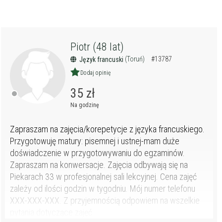
Piotr (48 lat)
(Toruń)
#13787
Język francuski
Dodaj opinię
35 zł
Na godzinę
Zapraszam na zajęcia/korepetycje z języka francuskiego.
Przygotowuję matury: pisemnej i ustnej-mam duże
doświadczenie w przygotowywaniu do egzaminów.
Zapraszam na konwersacje. Zajęcia odbywają się na
Piekarach 33 w profesjonalnej sali lekcyjnej. Cena zajęć
zależy od ilości godzin w tygodniu. Mój numer telefonu
XXX-XXX-XXX. Z przyjemnością odpowiem na wszelkie
pytania dotyczące zajęć.