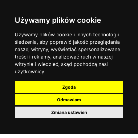
Używamy plików cookie
Język angielski
Warszawa
13744
19470
Matematyka
Korepetycje
Używamy plików cookie i innych technologii
12928
14836
Online
śledzenia, aby poprawić jakość przeglądania
Chemia
4886
naszej witryny, wyświetlać spersonalizowane
Kraków
7753
Język niemiecki
4307
treści i reklamy, analizować ruch w naszej
Wrocław
6521
witrynie i wiedzieć, skąd pochodzą nasi
Język polski
3426
użytkownicy.
Poznań
6395
Fizyka
2640
Łódź
3511
Język francuski
2145
Zgoda
Gdańsk
2075
Odmawiam
Zmiana ustawień