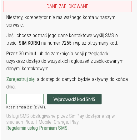
DANE ZABLOKOWANE
Niestety, korepetytor nie ma ważnego konta w naszym
serwisie.
Jeśli chcesz poznać jego dane kontaktowe wyślij SMS o
treści
SIM.KORKI
na numer
7255
i wpisz otrzymany kod.
Przez 30 minut lub do zamknięcia sesji przeglądarki
uzyskasz dostęp do wszystkich ogłoszeń z zablokowanymi
danymi kontaktowymi.
Zarejestruj się
, a dostęp do danych będzie aktywny do końca
dnia!
Wprowadź kod SMS
Koszt smsa 2 zł (z VAT).
Usługi SMS obsługiwane przez SimPay dostępne są w
sieciach Plus, T-Mobile, Orange, Play.
Regulamin usług Premium SMS
.