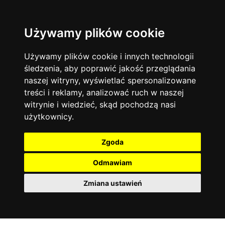
Używamy plików cookie
Język angielski
Warszawa
13744
19474
Matematyka
Korepetycje
Używamy plików cookie i innych technologii
12928
14837
Online
śledzenia, aby poprawić jakość przeglądania
Chemia
4886
naszej witryny, wyświetlać spersonalizowane
Kraków
7753
Język niemiecki
4307
treści i reklamy, analizować ruch w naszej
Wrocław
6521
witrynie i wiedzieć, skąd pochodzą nasi
Język polski
3426
użytkownicy.
Poznań
6395
Fizyka
2640
Łódź
3512
Język francuski
2145
Zgoda
Gdańsk
2075
Odmawiam
Zmiana ustawień