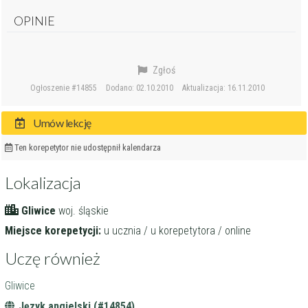
OPINIE
Zgłoś
Ogłoszenie #14855
Dodano: 02.10.2010
Aktualizacja: 16.11.2010
Umów lekcję
Ten korepetytor nie udostępnił kalendarza
Lokalizacja
Gliwice
woj. śląskie
Miejsce korepetycji:
u ucznia / u korepetytora / online
Uczę również
Gliwice
Język angielski (#14854)