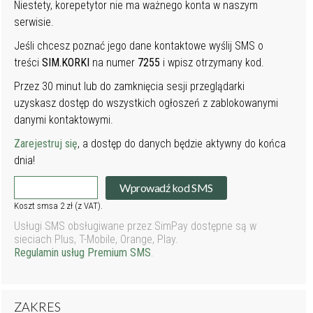
Niestety, korepetytor nie ma ważnego konta w naszym
serwisie.
Jeśli chcesz poznać jego dane kontaktowe wyślij SMS o
treści
SIM.KORKI
na numer
7255
i wpisz otrzymany kod.
Przez 30 minut lub do zamknięcia sesji przeglądarki
uzyskasz dostęp do wszystkich ogłoszeń z zablokowanymi
danymi kontaktowymi.
Zarejestruj się
, a dostęp do danych będzie aktywny do końca
dnia!
Wprowadź kod SMS
Koszt smsa 2 zł (z VAT).
Usługi SMS obsługiwane przez SimPay dostępne są w
sieciach Plus, T-Mobile, Orange, Play.
Regulamin usług Premium SMS
.
ZAKRES