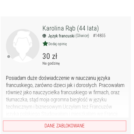
Karolina Rąb (44 lata)
(Gliwice)
#14855
Język francuski
Dodaj opinię
30 zł
Na godzinę
Posiadam duże doświadczenie w nauczaniu języka
francuskiego, zarówno dzieci jak i dorosłych. Pracowałam
również jako nauczycielka francuskiego w firmach, oraz
tłumaczka, stąd moja ogromna biegłość w języku
technicznym i biznesowym.Uczyłam też Francuzów
języka polskiego.Studiowałam i mieszkałam we Francji.
DANE ZABLOKOWANE