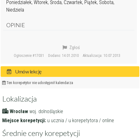
Poniedziałek, Wtorek, Środa, Czwartek, Piątek, Sobota,
Niedziela
OPINIE
Zgłoś
Ogłoszenie #17031
Dodano: 14.01.2010
Aktualizacja: 10.07.2013
Umów lekcję
Ten korepetytor nie udostępnił kalendarza
Lokalizacja
Wrocław
woj. dolnośląskie
Miejsce korepetycji:
u ucznia / u korepetytora / online
Średnie ceny korepetycji