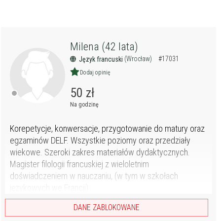
Milena (42 lata)
(Wrocław)
#17031
Język francuski
Dodaj opinię
50 zł
Na godzinę
Korepetycje, konwersacje, przygotowanie do matury oraz
egzaminów DELF. Wszystkie poziomy oraz przedziały
wiekowe. Szeroki zakres materiałów dydaktycznych.
Magister filologii francuskiej z wieloletnim
doświadczeniem w nauczaniu, (w tym w szkołach
językowych we Francji).
DANE ZABLOKOWANE