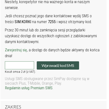
Niestety, korepetytor nie ma ważnego konta w naszym
serwisie.
Jeśli chcesz poznać jego dane kontaktowe wyślij SMS o
treści
SIM.KORKI
na numer
7255
i wpisz otrzymany kod.
Przez 30 minut lub do zamknięcia sesji przeglądarki
uzyskasz dostęp do wszystkich ogłoszeń z zablokowanymi
danymi kontaktowymi.
Zarejestruj się
, a dostęp do danych będzie aktywny do końca
dnia!
Wprowadź kod SMS
Koszt smsa 2 zł (z VAT).
Usługi SMS obsługiwane przez SimPay dostępne są w
sieciach Plus, T-Mobile, Orange, Play.
Regulamin usług Premium SMS
.
ZAKRES