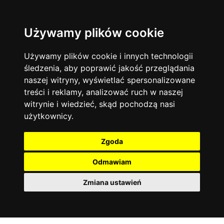
Używamy plików cookie
Język angielski
Warszawa
13744
19474
Matematyka
Korepetycje
Używamy plików cookie i innych technologii
12928
14837
Online
śledzenia, aby poprawić jakość przeglądania
Chemia
4886
naszej witryny, wyświetlać spersonalizowane
Kraków
7753
Język niemiecki
4307
treści i reklamy, analizować ruch w naszej
Wrocław
6521
witrynie i wiedzieć, skąd pochodzą nasi
Język polski
3426
użytkownicy.
Poznań
6395
Fizyka
2640
Łódź
3512
Język francuski
2145
Zgoda
Gdańsk
2075
Odmawiam
Zmiana ustawień