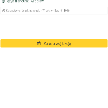
język francuski Wrocław
Korepetycje
Język francuski
Wrocław
Ewa
#18936
Zarezerwuj lekcję