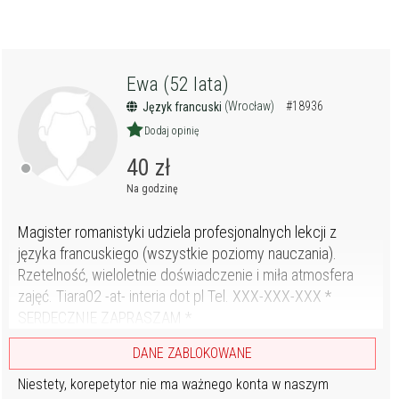
Ewa (52 lata)
(Wrocław)
#18936
Język francuski
Dodaj opinię
40 zł
Na godzinę
Magister romanistyki udziela profesjonalnych lekcji z
języka francuskiego (wszystkie poziomy nauczania).
Rzetelność, wieloletnie doświadczenie i miła atmosfera
zajęć. Tiara02 -at- interia dot pl Tel. XXX-XXX-XXX *
SERDECZNIE ZAPRASZAM *
DANE ZABLOKOWANE
Niestety, korepetytor nie ma ważnego konta w naszym