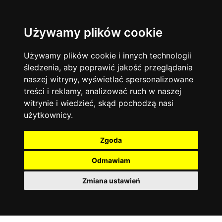
Używamy plików cookie
Język angielski
Warszawa
13744
19476
Matematyka
Korepetycje
Używamy plików cookie i innych technologii
12928
14838
Online
śledzenia, aby poprawić jakość przeglądania
Chemia
4886
naszej witryny, wyświetlać spersonalizowane
Kraków
7753
Język niemiecki
4307
treści i reklamy, analizować ruch w naszej
Wrocław
6521
witrynie i wiedzieć, skąd pochodzą nasi
Język polski
3426
użytkownicy.
Poznań
6396
Fizyka
2640
Łódź
3513
Język francuski
2145
Zgoda
Gdańsk
2075
Odmawiam
Zmiana ustawień